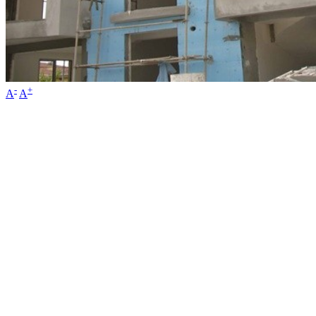
-
+
A
A