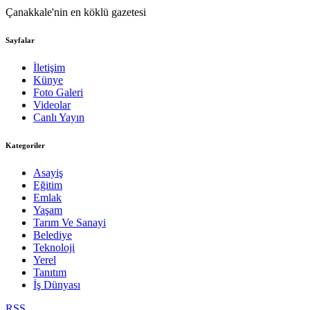
Çanakkale'nin en köklü gazetesi
Sayfalar
İletişim
Künye
Foto Galeri
Videolar
Canlı Yayın
Kategoriler
Asayiş
Eğitim
Emlak
Yaşam
Tarım Ve Sanayi
Belediye
Teknoloji
Yerel
Tanıtım
İş Dünyası
RSS