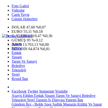
Foto Galeri
Videolar
Canlı Yayın
Günün Haberleri
DOLAR
47,60
%0,07
EURO
55,11
%0,18
G.ALTIN
6.519,47
%0,36
GÜMÜŞ
95
%-0,12
Asayiş
IMKB
13.703,13
%0,00
Eğitim
BITCOIN
64.874
%0,81
Emlak
Yaşam
Tarım Ve Sanayi
Belediye
Teknoloji
Yerel
Resmî İlan
Facebook
Twitter
Instagram
Youtube
Asayiş
Eğitim
Emlak
Yaşam
Tarım Ve Sanayi
Belediye
Teknoloji
Yerel
Tanıtım
İş Dünyası
Yatırım
İlan
Gündem
İlçe - Belde
Spor
Sağlık
Magazin
Kültür Ve Sanat