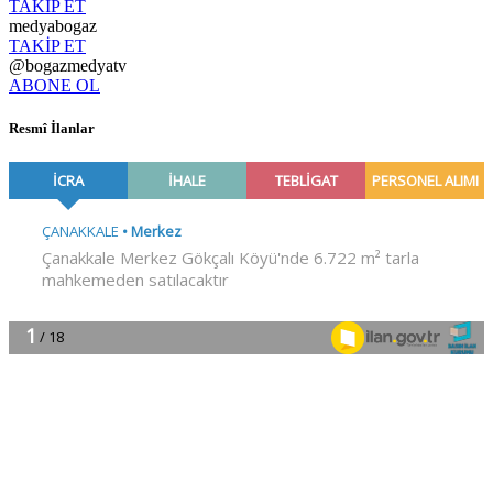
TAKİP ET
medyabogaz
TAKİP ET
@bogazmedyatv
ABONE OL
Resmî İlanlar