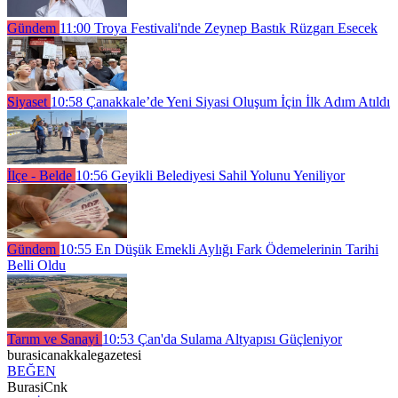
Gündem
11:00
Troya Festivali'nde Zeynep Bastık Rüzgarı Esecek
Siyaset
10:58
Çanakkale’de Yeni Siyasi Oluşum İçin İlk Adım Atıldı
İlçe - Belde
10:56
Geyikli Belediyesi Sahil Yolunu Yeniliyor
Gündem
10:55
En Düşük Emekli Aylığı Fark Ödemelerinin Tarihi
Belli Oldu
Tarım ve Sanayi
10:53
Çan'da Sulama Altyapısı Güçleniyor
burasicanakkalegazetesi
BEĞEN
BurasiCnk