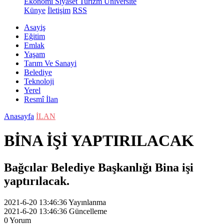
Ekonomi
Siyaset
Turizm
Üniversite
Künye
İletişim
RSS
Asayiş
Eğitim
Emlak
Yaşam
Tarım Ve Sanayi
Belediye
Teknoloji
Yerel
Resmî İlan
Anasayfa
İLAN
BİNA İŞİ YAPTIRILACAK
Bağcılar Belediye Başkanlığı Bina işi
yaptırılacak.
2021-6-20 13:46:36
Yayınlanma
2021-6-20 13:46:36
Güncelleme
0
Yorum