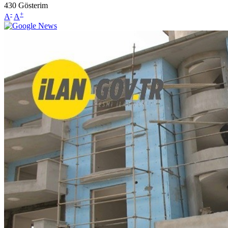
430
Gösterim
-
+
A
A