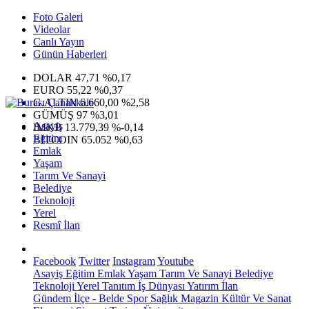
Foto Galeri
Videolar
Canlı Yayın
Günün Haberleri
DOLAR
47,71
%0,17
EURO
55,22
%0,37
G.ALTIN
6.660,00
%2,58
GÜMÜŞ
97
%3,01
Asayiş
IMKB
13.779,39
%-0,14
Eğitim
BITCOIN
65.052
%0,63
Emlak
Yaşam
Tarım Ve Sanayi
Belediye
Teknoloji
Yerel
Resmî İlan
Facebook
Twitter
Instagram
Youtube
Asayiş
Eğitim
Emlak
Yaşam
Tarım Ve Sanayi
Belediye
Teknoloji
Yerel
Tanıtım
İş Dünyası
Yatırım
İlan
Gündem
İlçe - Belde
Spor
Sağlık
Magazin
Kültür Ve Sanat