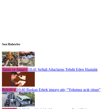
Son Haberler
Tarım ve Sanayi
10:41
Şeftali Ağaçlarını Tehdit Eden Hastalık
Belediye
10:40
Başkan Erkek imzayı attı; “Yolumuz açık olsun”