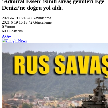
'Admiral Essen' isimli savaş gemileri Ege
Denizi’ne doğru yol aldı.
2021-6-19 15:18:42
Yayınlanma
2021-6-19 15:18:42
Güncelleme
0
Yorum
609
Gösterim
-
+
A
A