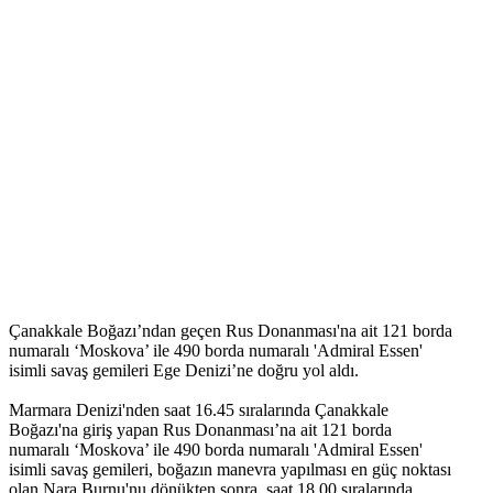
Çanakkale Boğazı’ndan geçen Rus Donanması'na ait 121 borda
numaralı ‘Moskova’ ile 490 borda numaralı 'Admiral Essen'
isimli savaş gemileri Ege Denizi’ne doğru yol aldı.
Marmara Denizi'nden saat 16.45 sıralarında Çanakkale
Boğazı'na giriş yapan Rus Donanması’na ait 121 borda
numaralı ‘Moskova’ ile 490 borda numaralı 'Admiral Essen'
isimli savaş gemileri, boğazın manevra yapılması en güç noktası
olan Nara Burnu'nu dönükten sonra, saat 18.00 sıralarında