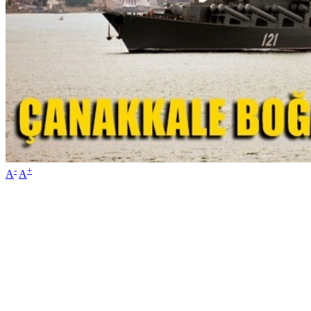
-
+
A
A