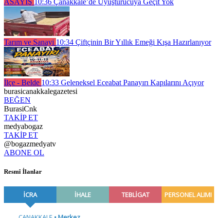
ASAYİŞ
10:36
Çanakkale’de Uyuşturucuya Geçit Yok
Tarım ve Sanayi
10:34
Çiftçinin Bir Yıllık Emeği Kışa Hazırlanıyor
İlçe - Belde
10:33
Geleneksel Eceabat Panayırı Kapılarını Açıyor
burasicanakkalegazetesi
BEĞEN
BurasiCnk
TAKİP ET
medyabogaz
TAKİP ET
@bogazmedyatv
ABONE OL
Resmî İlanlar