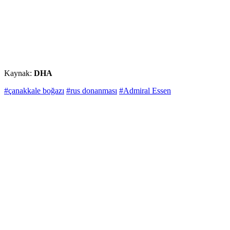
Kaynak:
DHA
#çanakkale boğazı
#rus donanması
#Admiral Essen