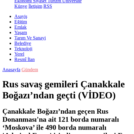
Ekonomi
Siyaset
Turizm
Üniversite
Künye
İletişim
RSS
Asayiş
Eğitim
Emlak
Yaşam
Tarım Ve Sanayi
Belediye
Teknoloji
Yerel
Resmî İlan
Anasayfa
Gündem
Rus savaş gemileri Çanakkale
Boğazı’ndan geçti (VİDEO)
Çanakkale Boğazı’ndan geçen Rus
Donanması'na ait 121 borda numaralı
‘Moskova’ ile 490 borda numaralı