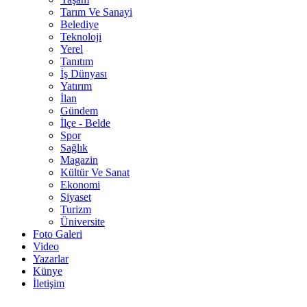
Tarım Ve Sanayi
Belediye
Teknoloji
Yerel
Tanıtım
İş Dünyası
Yatırım
İlan
Gündem
İlçe - Belde
Spor
Sağlık
Magazin
Kültür Ve Sanat
Ekonomi
Siyaset
Turizm
Üniversite
Foto Galeri
Video
Yazarlar
Künye
İletişim