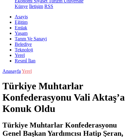
Ekonomi
Siyaset
Turizm
Üniversite
Künye
İletişim
RSS
Asayiş
Eğitim
Emlak
Yaşam
Tarım Ve Sanayi
Belediye
Teknoloji
Yerel
Resmî İlan
Anasayfa
Yerel
Türkiye Muhtarlar
Konfederasyonu Vali Aktaş’a
Konuk Oldu
Türkiye Muhtarlar Konfederasyonu
Genel Başkan Yardımcısı Hatip Şeran,