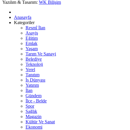
Yazılım & Tasarım:
WK Bilişim
Anasayfa
Kategoriler
Resmî İlan
Asayiş
Eğitim
Emlak
Yaşam
Tarım Ve Sanayi
Belediye
Teknoloji
Yerel
Tanıtım
İş Dünyası
Yatırım
İlan
Gündem
İlçe - Belde
Spor
Sağlık
Magazin
Kültür Ve Sanat
Ekonomi