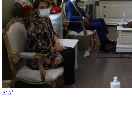
-
+
A
A