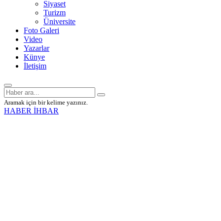
Siyaset
Turizm
Üniversite
Foto Galeri
Video
Yazarlar
Künye
İletişim
Aramak için bir kelime yazınız.
HABER İHBAR