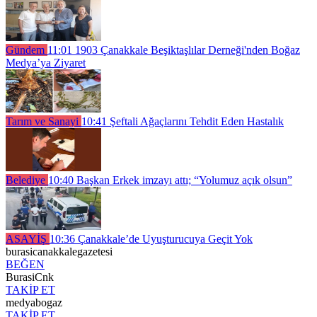
Gündem
11:01
1903 Çanakkale Beşiktaşlılar Derneği'nden Boğaz
Medya’ya Ziyaret
Tarım ve Sanayi
10:41
Şeftali Ağaçlarını Tehdit Eden Hastalık
Belediye
10:40
Başkan Erkek imzayı attı; “Yolumuz açık olsun”
ASAYİŞ
10:36
Çanakkale’de Uyuşturucuya Geçit Yok
burasicanakkalegazetesi
BEĞEN
BurasiCnk
TAKİP ET
medyabogaz
TAKİP ET