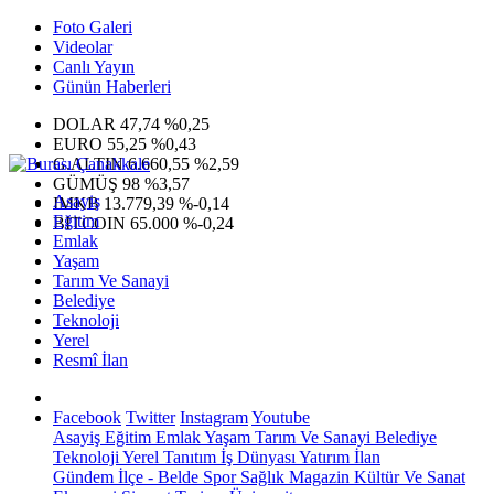
Foto Galeri
Videolar
Canlı Yayın
Günün Haberleri
DOLAR
47,74
%0,25
EURO
55,25
%0,43
G.ALTIN
6.660,55
%2,59
GÜMÜŞ
98
%3,57
Asayiş
IMKB
13.779,39
%-0,14
Eğitim
BITCOIN
65.000
%-0,24
Emlak
Yaşam
Tarım Ve Sanayi
Belediye
Teknoloji
Yerel
Resmî İlan
Facebook
Twitter
Instagram
Youtube
Asayiş
Eğitim
Emlak
Yaşam
Tarım Ve Sanayi
Belediye
Teknoloji
Yerel
Tanıtım
İş Dünyası
Yatırım
İlan
Gündem
İlçe - Belde
Spor
Sağlık
Magazin
Kültür Ve Sanat