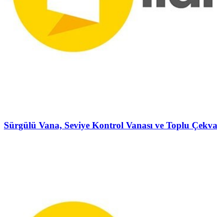
Sürgülü Vana, Seviye Kontrol Vanası ve Toplu Çekva