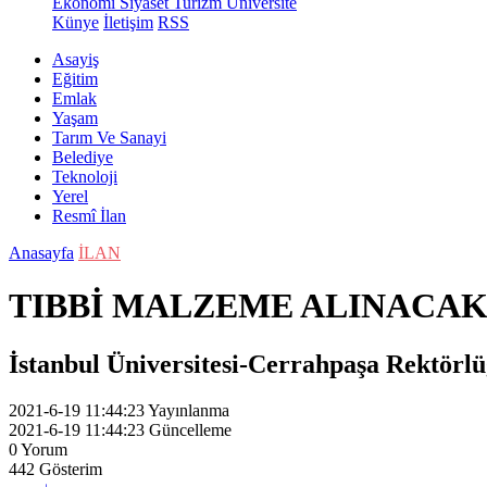
Ekonomi
Siyaset
Turizm
Üniversite
Künye
İletişim
RSS
Asayiş
Eğitim
Emlak
Yaşam
Tarım Ve Sanayi
Belediye
Teknoloji
Yerel
Resmî İlan
Anasayfa
İLAN
TIBBİ MALZEME ALINACA
İstanbul Üniversitesi-Cerrahpaşa Rektörlü
2021-6-19 11:44:23
Yayınlanma
2021-6-19 11:44:23
Güncelleme
0
Yorum
442
Gösterim