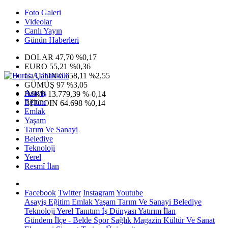
Foto Galeri
Videolar
Canlı Yayın
Günün Haberleri
DOLAR
47,70
%0,17
EURO
55,21
%0,36
G.ALTIN
6.658,11
%2,55
GÜMÜŞ
97
%3,05
Asayiş
IMKB
13.779,39
%-0,14
Eğitim
BITCOIN
64.698
%0,14
Emlak
Yaşam
Tarım Ve Sanayi
Belediye
Teknoloji
Yerel
Resmî İlan
Facebook
Twitter
Instagram
Youtube
Asayiş
Eğitim
Emlak
Yaşam
Tarım Ve Sanayi
Belediye
Teknoloji
Yerel
Tanıtım
İş Dünyası
Yatırım
İlan
Gündem
İlçe - Belde
Spor
Sağlık
Magazin
Kültür Ve Sanat