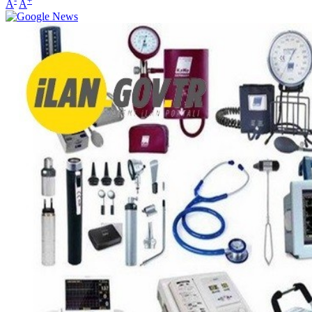
-
+
A
A