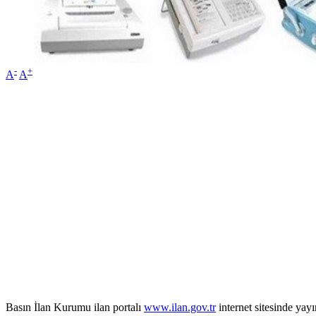
-
+
A
A
Basın İlan Kurumu ilan portalı
www.ilan.gov.tr
internet sitesinde ya