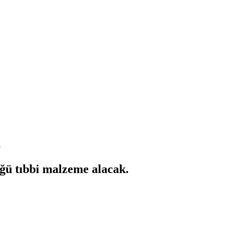
K
ğü tıbbi malzeme alacak.