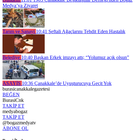
Medya’ya Ziyaret
Tarım ve Sanayi
10:41
Şeftali Ağaçlarını Tehdit Eden Hastalık
Belediye
10:40
Başkan Erkek imzayı attı; “Yolumuz açık olsun”
ASAYİŞ
10:36
Çanakkale’de Uyuşturucuya Geçit Yok
burasicanakkalegazetesi
BEĞEN
BurasiCnk
TAKİP ET
medyabogaz
TAKİP ET
@bogazmedyatv
ABONE OL