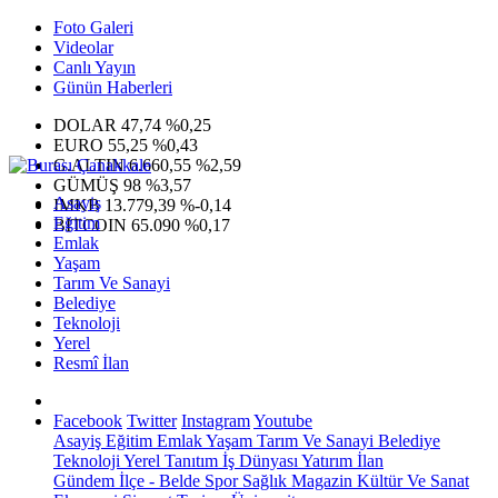
Foto Galeri
Videolar
Canlı Yayın
Günün Haberleri
DOLAR
47,74
%0,25
EURO
55,25
%0,43
G.ALTIN
6.660,55
%2,59
GÜMÜŞ
98
%3,57
Asayiş
IMKB
13.779,39
%-0,14
Eğitim
BITCOIN
65.090
%0,17
Emlak
Yaşam
Tarım Ve Sanayi
Belediye
Teknoloji
Yerel
Resmî İlan
Facebook
Twitter
Instagram
Youtube
Asayiş
Eğitim
Emlak
Yaşam
Tarım Ve Sanayi
Belediye
Teknoloji
Yerel
Tanıtım
İş Dünyası
Yatırım
İlan
Gündem
İlçe - Belde
Spor
Sağlık
Magazin
Kültür Ve Sanat