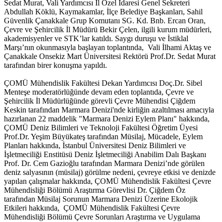
Sedat Murat, Vali Yardımcısı İl Özel İdaresi Genel Sekreteri
Abdullah Köklü, Kaymakamlar, İlçe Belediye Başkanları, Sahil
Güvenlik Çanakkale Grup Komutanı SG. Kd. Bnb. Ercan Oran,
Çevre ve Şehircilik İl Müdürü Bekir Çelen, ilgili kurum müdürleri,
akademisyenler ve STK’lar katıldı. Saygı duruşu ve İstiklal
Marşı’nın okunmasıyla başlayan toplantında, Vali İlhami Aktaş ve
Çanakkale Onsekiz Mart Üniversitesi Rektörü Prof.Dr. Sedat Murat
tarafından birer konuşma yapıldı.
ÇOMÜ Mühendislik Fakültesi Dekan Yardımcısı Doç.Dr. Sibel
Menteşe moderatörlüğünde devam eden toplantıda, Çevre ve
Şehircilik İl Müdürlüğünde görevli Çevre Mühendisi Çiğdem
Keskin tarafından Marmara Denizi'nde kirliğin azaltılması amacıyla
hazırlanan 22 maddelik "Marmara Denizi Eylem Planı" hakkında,
ÇOMÜ Deniz Bilimleri ve Teknoloji Fakültesi Öğretim Üyesi
Prof.Dr. Yeşim Büyükateş tarafından Müsilaj, Mücadele, Eylem
Planları hakkında, İstanbul Üniversitesi Deniz Bilimleri ve
İşletmeciliği Enstitüsü Deniz İşletmeciliği Anabilim Dalı Başkanı
Prof. Dr. Cem Gazioğlu tarafından Marmara Denizi’nde görülen
deniz salyasının (müsilaj) görülme nedeni, çevreye etkisi ve denizde
yapılan çalışmalar hakkında, ÇOMÜ Mühendislik Fakültesi Çevre
Mühendisliği Bölümü Araştırma Görevlisi Dr. Çiğdem Öz
tarafından Müsilaj Sorunun Marmara Denizi Üzerine Ekolojik
Etkileri hakkında, ÇOMÜ Mühendislik Fakültesi Çevre
Mühendisliği Bölümü Çevre Sorunları Araştırma ve Uygulama