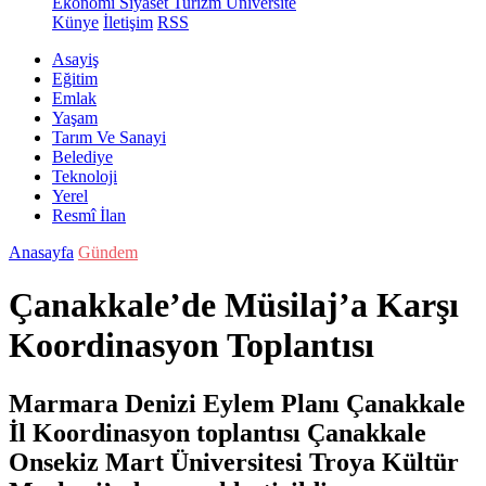
Ekonomi
Siyaset
Turizm
Üniversite
Künye
İletişim
RSS
Asayiş
Eğitim
Emlak
Yaşam
Tarım Ve Sanayi
Belediye
Teknoloji
Yerel
Resmî İlan
Anasayfa
Gündem
Çanakkale’de Müsilaj’a Karşı
Koordinasyon Toplantısı
Marmara Denizi Eylem Planı Çanakkale
İl Koordinasyon toplantısı Çanakkale
Onsekiz Mart Üniversitesi Troya Kültür