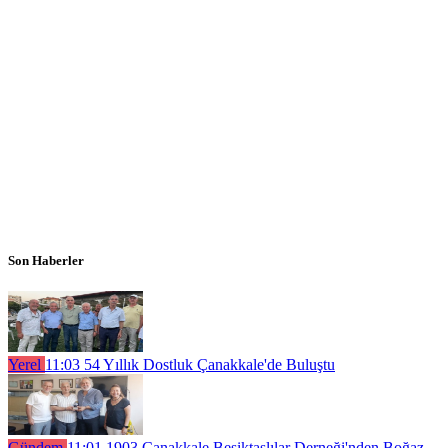
Son Haberler
Yerel
11:03
54 Yıllık Dostluk Çanakkale'de Buluştu
Gündem
11:01
1903 Çanakkale Beşiktaşlılar Derneği'nden Boğaz