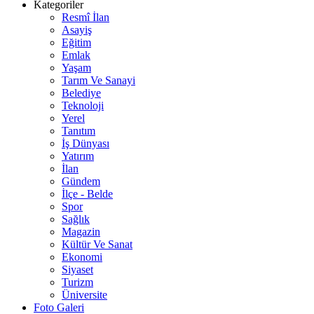
Kategoriler
Resmî İlan
Asayiş
Eğitim
Emlak
Yaşam
Tarım Ve Sanayi
Belediye
Teknoloji
Yerel
Tanıtım
İş Dünyası
Yatırım
İlan
Gündem
İlçe - Belde
Spor
Sağlık
Magazin
Kültür Ve Sanat
Ekonomi
Siyaset
Turizm
Üniversite
Foto Galeri