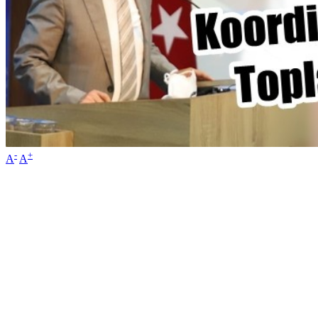
-
+
A
A