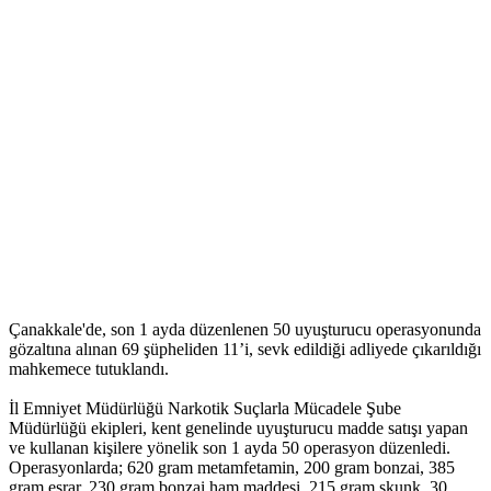
Çanakkale'de, son 1 ayda düzenlenen 50 uyuşturucu operasyonunda
gözaltına alınan 69 şüpheliden 11’i, sevk edildiği adliyede çıkarıldığı
mahkemece tutuklandı.
İl Emniyet Müdürlüğü Narkotik Suçlarla Mücadele Şube
Müdürlüğü ekipleri, kent genelinde uyuşturucu madde satışı yapan
ve kullanan kişilere yönelik son 1 ayda 50 operasyon düzenledi.
Operasyonlarda; 620 gram metamfetamin, 200 gram bonzai, 385
gram esrar, 230 gram bonzai ham maddesi, 215 gram skunk, 30