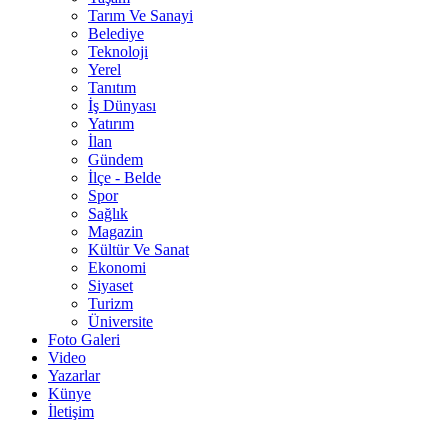
Tarım Ve Sanayi
Belediye
Teknoloji
Yerel
Tanıtım
İş Dünyası
Yatırım
İlan
Gündem
İlçe - Belde
Spor
Sağlık
Magazin
Kültür Ve Sanat
Ekonomi
Siyaset
Turizm
Üniversite
Foto Galeri
Video
Yazarlar
Künye
İletişim