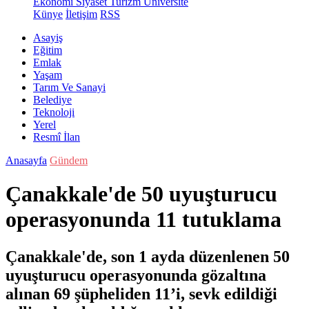
Ekonomi
Siyaset
Turizm
Üniversite
Künye
İletişim
RSS
Asayiş
Eğitim
Emlak
Yaşam
Tarım Ve Sanayi
Belediye
Teknoloji
Yerel
Resmî İlan
Anasayfa
Gündem
Çanakkale'de 50 uyuşturucu
operasyonunda 11 tutuklama
Çanakkale'de, son 1 ayda düzenlenen 50
uyuşturucu operasyonunda gözaltına
alınan 69 şüpheliden 11’i, sevk edildiği