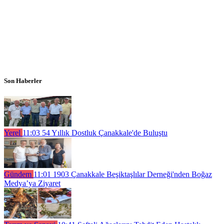
Son Haberler
Yerel
11:03
54 Yıllık Dostluk Çanakkale'de Buluştu
Gündem
11:01
1903 Çanakkale Beşiktaşlılar Derneği'nden Boğaz
Medya’ya Ziyaret