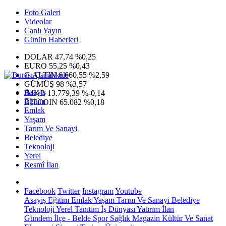
Foto Galeri
Videolar
Canlı Yayın
Günün Haberleri
DOLAR
47,74
%0,25
EURO
55,25
%0,43
G.ALTIN
6.660,55
%2,59
GÜMÜŞ
98
%3,57
Asayiş
IMKB
13.779,39
%-0,14
Eğitim
BITCOIN
65.082
%0,18
Emlak
Yaşam
Tarım Ve Sanayi
Belediye
Teknoloji
Yerel
Resmî İlan
Facebook
Twitter
Instagram
Youtube
Asayiş
Eğitim
Emlak
Yaşam
Tarım Ve Sanayi
Belediye
Teknoloji
Yerel
Tanıtım
İş Dünyası
Yatırım
İlan
Gündem
İlçe - Belde
Spor
Sağlık
Magazin
Kültür Ve Sanat