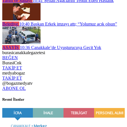
Tarım ve Sanayi
10:41
Şeftali Ağaçlarını Tehdit Eden Hastalık
Belediye
10:40
Başkan Erkek imzayı attı; “Yolumuz açık olsun”
ASAYİŞ
10:36
Çanakkale’de Uyuşturucuya Geçit Yok
burasicanakkalegazetesi
BEĞEN
BurasiCnk
TAKİP ET
medyabogaz
TAKİP ET
@bogazmedyatv
ABONE OL
Resmî İlanlar