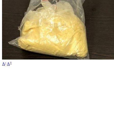
-
+
A
A