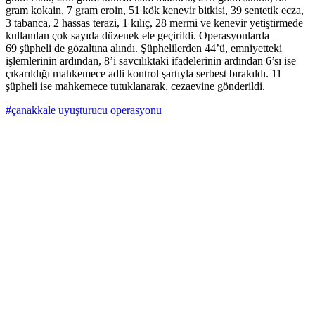
gram kokain, 7 gram eroin, 51 kök kenevir bitkisi, 39 sentetik ecza,
3 tabanca, 2 hassas terazi, 1 kılıç, 28 mermi ve kenevir yetiştirmede
kullanılan çok sayıda düzenek ele geçirildi. Operasyonlarda
69 şüpheli de gözaltına alındı. Şüphelilerden 44’ü, emniyetteki
işlemlerinin ardından, 8’i savcılıktaki ifadelerinin ardından 6’sı ise
çıkarıldığı mahkemece adli kontrol şartıyla serbest bırakıldı. 11
şüpheli ise mahkemece tutuklanarak, cezaevine gönderildi.
#çanakkale uyuşturucu operasyonu