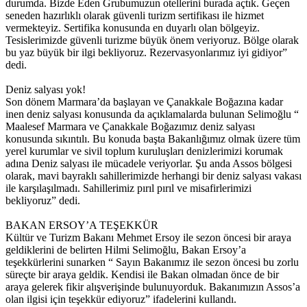
durumda. Bizde Eden Grubumuzun otellerini burada açtık. Geçen
seneden hazırlıklı olarak güvenli turizm sertifikası ile hizmet
vermekteyiz. Sertifika konusunda en duyarlı olan bölgeyiz.
Tesislerimizde güvenli turizme büyük önem veriyoruz. Bölge olarak
bu yaz büyük bir ilgi bekliyoruz. Rezervasyonlarımız iyi gidiyor”
dedi.
Deniz salyası yok!
Son dönem Marmara’da başlayan ve Çanakkale Boğazına kadar
inen deniz salyası konusunda da açıklamalarda bulunan Selimoğlu “
Maalesef Marmara ve Çanakkale Boğazımız deniz salyası
konusunda sıkıntılı. Bu konuda başta Bakanlığımız olmak üzere tüm
yerel kurumlar ve sivil toplum kuruluşları denizlerimizi korumak
adına Deniz salyası ile mücadele veriyorlar. Şu anda Assos bölgesi
olarak, mavi bayraklı sahillerimizde herhangi bir deniz salyası vakası
ile karşılaşılmadı. Sahillerimiz pırıl pırıl ve misafirlerimizi
bekliyoruz” dedi.
BAKAN ERSOY’A TEŞEKKÜR
Kültür ve Turizm Bakanı Mehmet Ersoy ile sezon öncesi bir araya
geldiklerini de belirten Hilmi Selimoğlu, Bakan Ersoy’a
teşekkürlerini sunarken “ Sayın Bakanımız ile sezon öncesi bu zorlu
süreçte bir araya geldik. Kendisi ile Bakan olmadan önce de bir
araya gelerek fikir alışverişinde bulunuyorduk. Bakanımızın Assos’a
olan ilgisi için teşekkür ediyoruz” ifadelerini kullandı.