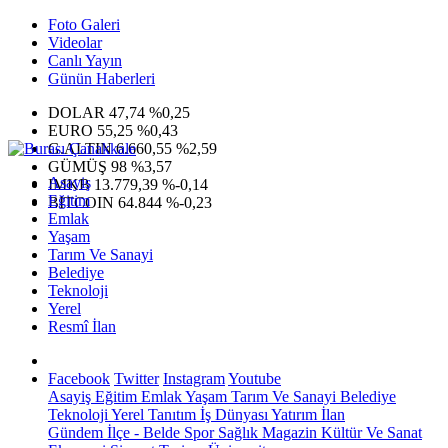
Foto Galeri
Videolar
Canlı Yayın
Günün Haberleri
DOLAR
47,74
%0,25
EURO
55,25
%0,43
G.ALTIN
6.660,55
%2,59
GÜMÜŞ
98
%3,57
Asayiş
IMKB
13.779,39
%-0,14
Eğitim
BITCOIN
64.844
%-0,23
Emlak
Yaşam
Tarım Ve Sanayi
Belediye
Teknoloji
Yerel
Resmî İlan
Facebook
Twitter
Instagram
Youtube
Asayiş
Eğitim
Emlak
Yaşam
Tarım Ve Sanayi
Belediye
Teknoloji
Yerel
Tanıtım
İş Dünyası
Yatırım
İlan
Gündem
İlçe - Belde
Spor
Sağlık
Magazin
Kültür Ve Sanat