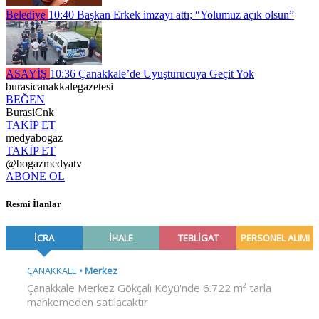
Belediye
10:40
Başkan Erkek imzayı attı; “Yolumuz açık olsun”
ASAYİŞ
10:36
Çanakkale’de Uyuşturucuya Geçit Yok
burasicanakkalegazetesi
BEĞEN
BurasiCnk
TAKİP ET
medyabogaz
TAKİP ET
@bogazmedyatv
ABONE OL
Resmî İlanlar