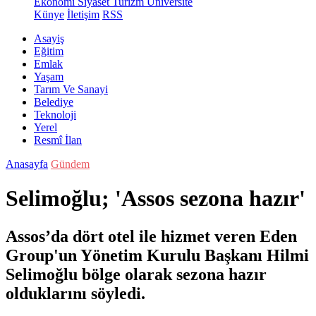
Ekonomi
Siyaset
Turizm
Üniversite
Künye
İletişim
RSS
Asayiş
Eğitim
Emlak
Yaşam
Tarım Ve Sanayi
Belediye
Teknoloji
Yerel
Resmî İlan
Anasayfa
Gündem
Selimoğlu; 'Assos sezona hazır'
Assos’da dört otel ile hizmet veren Eden
Group'un Yönetim Kurulu Başkanı Hilmi
Selimoğlu bölge olarak sezona hazır
olduklarını söyledi.