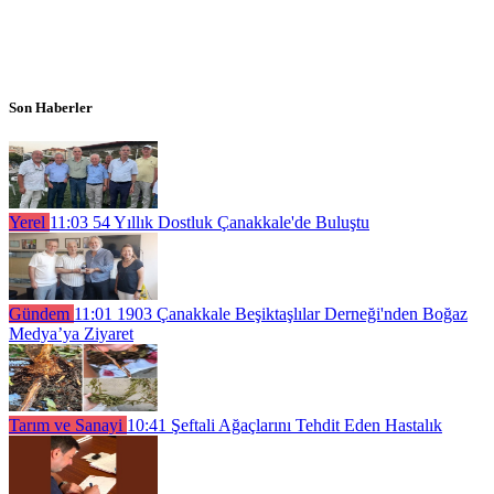
Son Haberler
Yerel
11:03
54 Yıllık Dostluk Çanakkale'de Buluştu
Gündem
11:01
1903 Çanakkale Beşiktaşlılar Derneği'nden Boğaz
Medya’ya Ziyaret
Tarım ve Sanayi
10:41
Şeftali Ağaçlarını Tehdit Eden Hastalık