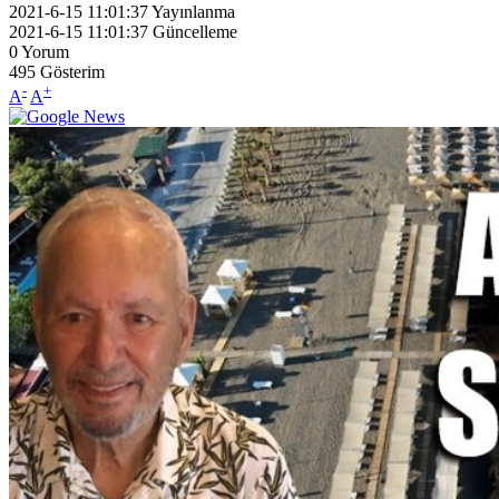
2021-6-15 11:01:37
Yayınlanma
2021-6-15 11:01:37
Güncelleme
0
Yorum
495
Gösterim
-
+
A
A