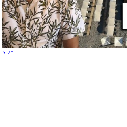
-
+
A
A