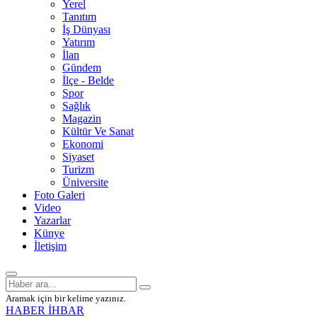
Yerel
Tanıtım
İş Dünyası
Yatırım
İlan
Gündem
İlçe - Belde
Spor
Sağlık
Magazin
Kültür Ve Sanat
Ekonomi
Siyaset
Turizm
Üniversite
Foto Galeri
Video
Yazarlar
Künye
İletişim
Aramak için bir kelime yazınız.
HABER İHBAR