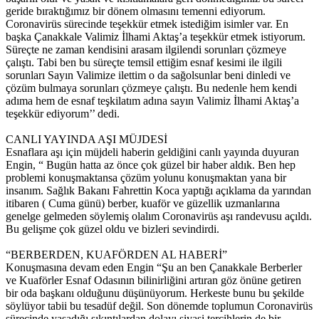
geride bıraktığımız bir dönem olmasını temenni ediyorum.
Coronavirüs sürecinde teşekkür etmek istediğim isimler var. En
başka Çanakkale Valimiz İlhami Aktaş’a teşekkür etmek istiyorum.
Süreçte ne zaman kendisini arasam ilgilendi sorunları çözmeye
çalıştı. Tabi ben bu süreçte temsil ettiğim esnaf kesimi ile ilgili
sorunları Sayın Valimize ilettim o da sağolsunlar beni dinledi ve
çözüm bulmaya sorunları çözmeye çalıştı. Bu nedenle hem kendi
adıma hem de esnaf teşkilatım adına sayın Valimiz İlhami Aktaş’a
teşekkür ediyorum’’ dedi.
CANLI YAYINDA AŞI MÜJDESİ
Esnaflara aşı için müjdeli haberin geldiğini canlı yayında duyuran
Engin, “ Bugün hatta az önce çok güzel bir haber aldık. Ben hep
problemi konuşmaktansa çözüm yolunu konuşmaktan yana bir
insanım. Sağlık Bakanı Fahrettin Koca yaptığı açıklama da yarından
itibaren ( Cuma günü) berber, kuaför ve güzellik uzmanlarına
genelge gelmeden söylemiş olalım Coronavirüs aşı randevusu açıldı.
Bu gelişme çok güzel oldu ve bizleri sevindirdi.
“BERBERDEN, KUAFÖRDEN AL HABERİ”
Konuşmasına devam eden Engin “Şu an ben Çanakkale Berberler
ve Kuaförler Esnaf Odasının bilinirliğini artıran göz önüne getiren
bir oda başkanı olduğunu düşünüyorum. Herkeste bunu bu şekilde
söylüyor tabii bu tesadüf değil. Son dönemde toplumun Coronavirüs
sürecinde yasadığı sıkıntılardan dolayı siyasi tercihlerin de bir