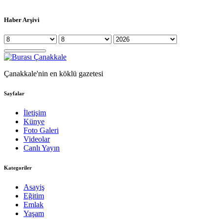
Haber Arşivi
Çanakkale'nin en köklü gazetesi
Sayfalar
İletişim
Künye
Foto Galeri
Videolar
Canlı Yayın
Kategoriler
Asayiş
Eğitim
Emlak
Yaşam