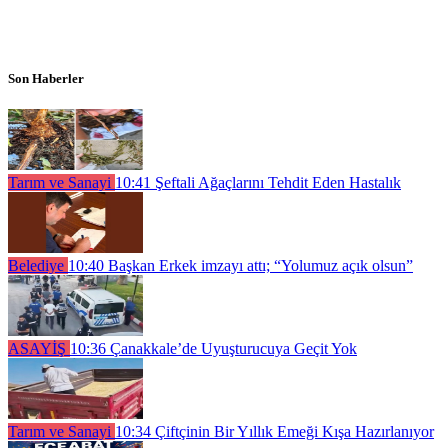
Son Haberler
Tarım ve Sanayi
10:41
Şeftali Ağaçlarını Tehdit Eden Hastalık
Belediye
10:40
Başkan Erkek imzayı attı; “Yolumuz açık olsun”
ASAYİŞ
10:36
Çanakkale’de Uyuşturucuya Geçit Yok
Tarım ve Sanayi
10:34
Çiftçinin Bir Yıllık Emeği Kışa Hazırlanıyor