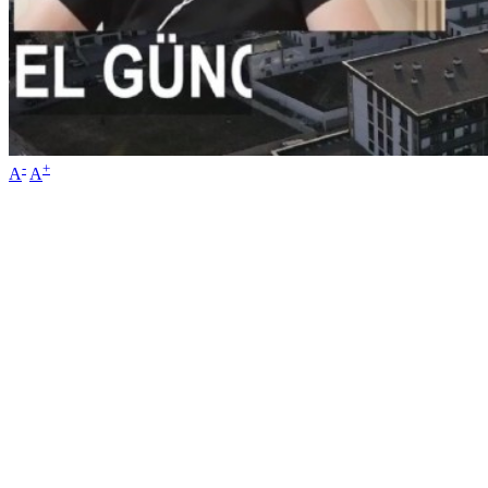
-
+
A
A