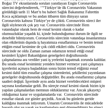
Boğaz TV ekranlarında soruları yanıtlayan Engin Coronavirüs
sürecini değerlendirerek, ‘’“Türkiye’de ilk Coronavirüs Vakasının
görüldüğü tarih 11 Mart’tı bu haberi Sağlık Bakanımız Fahrettin
Koca açıklamıştı ve bu andan itibaren tüm dünyayı saran
Coronavirüs kabusu Türkiye’ye de çöktü. Coronavirüs süreci iler
ilgili söylenecek çok şey var. Coronavirüs sürecinde Hem
vatandaşlar olarak hem de esnaf kesimi olarak o kadar
olumsuzluklar yaşadık ki, içinde bulunduğumuz durum ile ilgili ne
denebilir bilmiyorum. Coronavirüs sürecinin vatandaşa insanlarımıza
olan etkilerinin dışında iş hayatımıza esnaflarımıza ve benim temsil
ettiğim esnaf kesimine de çok ciddi etkileri oldu. Coronavirüs
sürecinde ne oldu Zaman zaman odamızın temsil ettiği esnaf
kesimleri İçişleri Bakanlığının genelgeleri doğrultusunda
çalışmalarına ara verdiler yani iş yerlerini kapatmak zorunda kaldılar.
Bu sırada esnaf kesimimiz yeniden hizmet vermeye yani çalışmaya
işyerlerini açmaya başladıktan sonra bizim temsil etiğimiz esnaf
kesimi dahil tüm esnaflar çalışma sistemlerini, şekillerini yayımlanan
genelgeler doğrultusunda değiştirdiler. Bu arada esnaflarımız çalışma
saatleri değişti. İşyerinde aynı anda hizmet verebilecekleri müşteri
sayısına kısıtlamalar geldi. Bu süreçte esnaf kesimi olarak bizim için
yapılan çalışmalardan memnun olduklarımız var. Ancak şikayetçi
olduğumuz karar ve uygulamalarda var. Coronavirüs sürecinde
esnaflar olarak zor günler geçirdik. Ancak bu günlerin geride
kaldığına inanmak istiyorum. Umarım Coronavirüs ile mücadelede
başarılı olur ve yasak ve kısıtlamalara geri dönmediğimiz bu süreci