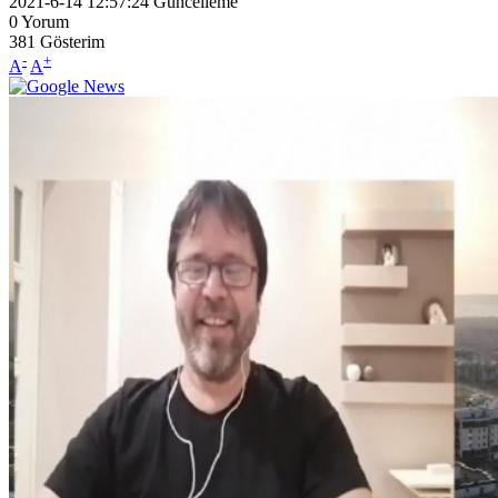
2021-6-14 12:57:24
Güncelleme
0
Yorum
381
Gösterim
-
+
A
A