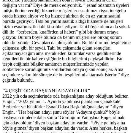
değişim var mı? Diye de merak ediyorduk. “ esnaf odamızın üyeleri
müşterilerine verdiği hizmette müşteriler esnafımızın işyerine gelip
orada hizmet alıyor ve bu hizmeti alırken de en az yarım saatini
burada geçiriyor. Tabi bu yarım saatlik aldığı hizmette de müşteri
bizim esnafımız ile tabi ki sohbet ediyor. Tabi böyle olunca da sokak
dili ile “berberden, kuaförden al haberi” gibi bir durum ortaya
çıkıyor. Durum böyle olunca da benim müşterilere birkaç sorum
oldu bu yönde. Cevapları da almış oldum. Bu bir durumu tespit etme
çalışması gibi bir şeydi. Tabi bu çalışmada çıkan sonuçları
açıklamayacağım ama merak eden kurumlar varsa geldiklerinde
kendileri ile bir kahve eşliğinde bu bilgilerimi paylaşabilirim. Bu
tespit ettiğimiz bilgiler tamamen müşterilerimizde yapılan
sohbetlerde soruduğumuz sorulardan ortaya çıkan sonuçlar. Ama
seçimlere yakın bir süreçte de bu tespitlerimi aktarmak isterim’’ diye
çağrıda bulundu.
‘’4 ÇEŞİT ODA BAŞKANI ADAYI OLUR’’
2022 yılı oda seçimlerinde oda başkanlığına aday olduğunu belirten
Engin, ‘’2022 yılının 1. Ayında yapılması planlanan Çanakkale
Berberler ve Kuaförler Esnaf Odası Başkanlığına adayım’’ diyen
Engin, ‘’Her başkan adayı şunu söyler ‘Adayım çünkü?’ böyle
başlayan cümlede daha sonra ‘Gördüğüm Yanlışlara Engel olmak
için aday oldum’ diyen başkan adayları vardır. ‘böyle gelmiş ama
böyle gitmez’ diyen başkan adayları da vardır. Ama herkes, başkan