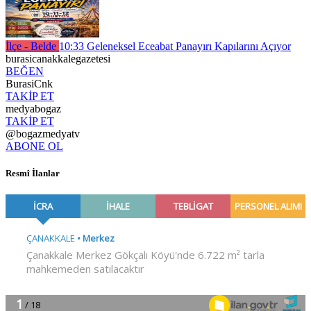
İlçe - Belde
10:33
Geleneksel Eceabat Panayırı Kapılarını Açıyor
burasicanakkalegazetesi
BEĞEN
BurasiCnk
TAKİP ET
medyabogaz
TAKİP ET
@bogazmedyatv
ABONE OL
Resmî İlanlar