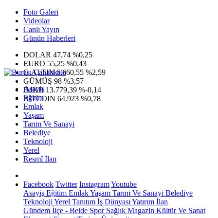
Foto Galeri
Videolar
Canlı Yayın
Günün Haberleri
DOLAR
47,74
%0,25
EURO
55,25
%0,43
G.ALTIN
6.660,55
%2,59
GÜMÜŞ
98
%3,57
Asayiş
IMKB
13.779,39
%-0,14
Eğitim
BITCOIN
64.923
%0,78
Emlak
Yaşam
Tarım Ve Sanayi
Belediye
Teknoloji
Yerel
Resmî İlan
Facebook
Twitter
Instagram
Youtube
Asayiş
Eğitim
Emlak
Yaşam
Tarım Ve Sanayi
Belediye
Teknoloji
Yerel
Tanıtım
İş Dünyası
Yatırım
İlan
Gündem
İlçe - Belde
Spor
Sağlık
Magazin
Kültür Ve Sanat