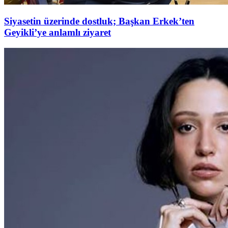
Siyasetin üzerinde dostluk; Başkan Erkek’ten
Geyikli’ye anlamlı ziyaret