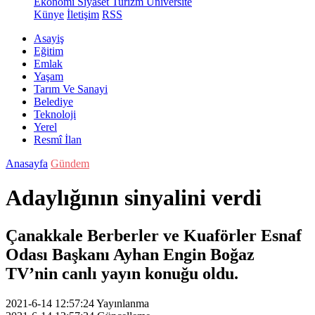
Ekonomi
Siyaset
Turizm
Üniversite
Künye
İletişim
RSS
Asayiş
Eğitim
Emlak
Yaşam
Tarım Ve Sanayi
Belediye
Teknoloji
Yerel
Resmî İlan
Anasayfa
Gündem
Adaylığının sinyalini verdi
Çanakkale Berberler ve Kuaförler Esnaf
Odası Başkanı Ayhan Engin Boğaz
TV’nin canlı yayın konuğu oldu.
2021-6-14 12:57:24
Yayınlanma