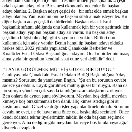
adayı dahil şunu içten içe bilir. Tespitlerimden yola çıkarak 4 çeşit
oda başkanı adayı olur. Bir tanesi ekonomik nedenler ile başkan
adayı olanlar. 2. Başkan adayı çeşidi de, bir sıfat elde etmek başkan
adayı olanlar. Yani isminin önüne başkan sıfatı almak isteyenler. Bir
diğer başkan adayı çeşidi de birilerinin Başkan olacak ismi
başkanlık sıfatını aldığında onu kullanmak için bir yere getirmek için
başkan adayı yapılan başkan adayları vardır. Bu başkan aday
çeşidinin bilgisi olmadığı gibi vizyonu da yoktur. Birileri onu
kullanmak için aday yapılır. Benin hangi tip başkan adayı olduğu
herkes bilir. 2022 yılında yapılacak Çanakkale Berberler ve
Kuaförler Esnaf Odası Başkanlığına adayım. Odalar birilerinin maaş
alma yada bir gurubun kendini ispat etme yeri değildir” dedi.
‘’LAYIK GÖRÜLMEK MÜTHİŞ GÜZEL BİR DUYGU’’
Canlı yayında Çanakkale Esnaf Odaları Birliği Başkanlığına Aday
mısınız? Sorusunu da yanıtlayan Engin, ‘’Şu an bu sorunun cevabı
sadece şu olabilir. Layık görülmek müthiş güzel bir duygu. Bana da
bu soruyu yönelten çok sayıda tanıdığımız arkadaşlarımız oluyor.
Ben onlara da aynen şunu söylüyorum. Meydan boş değil, meydan
kimseye boş bırakılmamalı ben dahil. Hiç kimse istediği gibi at
koşturamamalı. Güzel ve doğru işler yapanlar örnek olmalı. Sorunun
cevabı ne evet, ne de hayır ama önce oda başkanlığı seçimleri. Önce
kendi odamda tekrar üyelerimizin takdiri ile oda başkanı seçilmek
gerekiyor. Ama dediğim gibi meydanı kimseye boş bırakmayacağız’’
diyerek cevapladı.