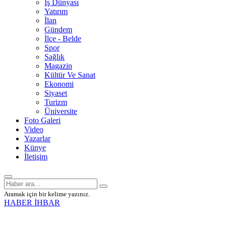
İş Dünyası
Yatırım
İlan
Gündem
İlçe - Belde
Spor
Sağlık
Magazin
Kültür Ve Sanat
Ekonomi
Siyaset
Turizm
Üniversite
Foto Galeri
Video
Yazarlar
Künye
İletişim
Aramak için bir kelime yazınız.
HABER İHBAR