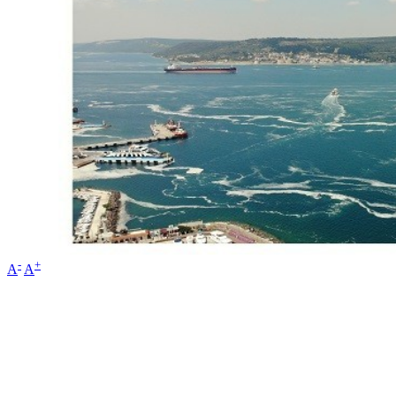
-
+
A
A