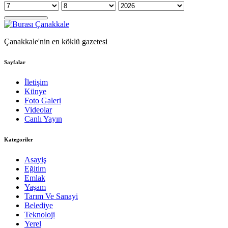
Çanakkale'nin en köklü gazetesi
Sayfalar
İletişim
Künye
Foto Galeri
Videolar
Canlı Yayın
Kategoriler
Asayiş
Eğitim
Emlak
Yaşam
Tarım Ve Sanayi
Belediye
Teknoloji
Yerel