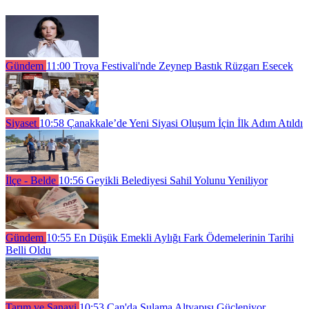
Gündem
11:00
Troya Festivali'nde Zeynep Bastık Rüzgarı Esecek
Siyaset
10:58
Çanakkale’de Yeni Siyasi Oluşum İçin İlk Adım Atıldı
İlçe - Belde
10:56
Geyikli Belediyesi Sahil Yolunu Yeniliyor
Gündem
10:55
En Düşük Emekli Aylığı Fark Ödemelerinin Tarihi
Belli Oldu
Tarım ve Sanayi
10:53
Çan'da Sulama Altyapısı Güçleniyor