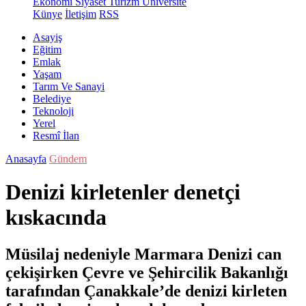
Ekonomi
Siyaset
Turizm
Üniversite
Künye
İletişim
RSS
Asayiş
Eğitim
Emlak
Yaşam
Tarım Ve Sanayi
Belediye
Teknoloji
Yerel
Resmî İlan
Anasayfa
Gündem
Denizi kirletenler denetçi
kıskacında
Müsilaj nedeniyle Marmara Denizi can
çekişirken Çevre ve Şehircilik Bakanlığı
tarafından Çanakkale’de denizi kirleten