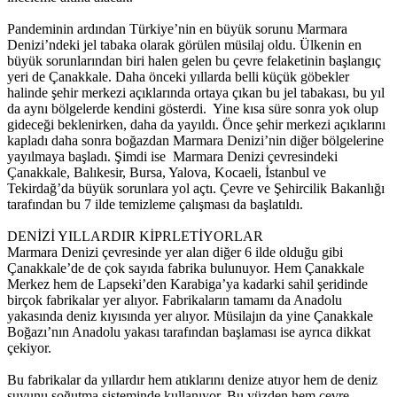
Pandeminin ardından Türkiye’nin en büyük sorunu Marmara
Denizi’ndeki jel tabaka olarak görülen müsilaj oldu. Ülkenin en
büyük sorunlarından biri halen gelen bu çevre felaketinin başlangıç
yeri de Çanakkale. Daha önceki yıllarda belli küçük göbekler
halinde şehir merkezi açıklarında ortaya çıkan bu jel tabakası, bu yıl
da aynı bölgelerde kendini gösterdi. Yine kısa süre sonra yok olup
gideceği beklenirken, daha da yayıldı. Önce şehir merkezi açıklarını
kapladı daha sonra boğazdan Marmara Denizi’nin diğer bölgelerine
yayılmaya başladı. Şimdi ise Marmara Denizi çevresindeki
Çanakkale, Balıkesir, Bursa, Yalova, Kocaeli, İstanbul ve
Tekirdağ’da büyük sorunlara yol açtı. Çevre ve Şehircilik Bakanlığı
tarafından bu 7 ilde temizleme çalışması da başlatıldı.
DENİZİ YILLARDIR KİPRLETİYORLAR
Marmara Denizi çevresinde yer alan diğer 6 ilde olduğu gibi
Çanakkale’de de çok sayıda fabrika bulunuyor. Hem Çanakkale
Merkez hem de Lapseki’den Karabiga’ya kadarki sahil şeridinde
birçok fabrikalar yer alıyor. Fabrikaların tamamı da Anadolu
yakasında deniz kıyısında yer alıyor. Müsilajın da yine Çanakkale
Boğazı’nın Anadolu yakası tarafından başlaması ise ayrıca dikkat
çekiyor.
Bu fabrikalar da yıllardır hem atıklarını denize atıyor hem de deniz
suyunu soğutma sisteminde kullanıyor. Bu yüzden hem çevre