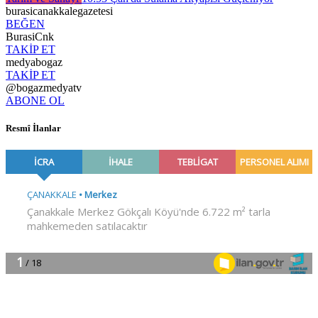
burasicanakkalegazetesi
BEĞEN
BurasiCnk
TAKİP ET
medyabogaz
TAKİP ET
@bogazmedyatv
ABONE OL
Resmî İlanlar