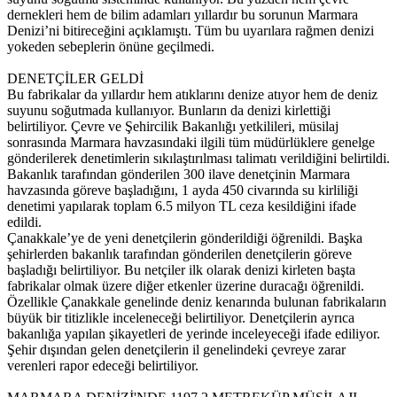
dernekleri hem de bilim adamları yıllardır bu sorunun Marmara
Denizi’ni bitireceğini açıklamıştı. Tüm bu uyarılara rağmen denizi
yokeden sebeplerin önüne geçilmedi.
DENETÇİLER GELDİ
Bu fabrikalar da yıllardır hem atıklarını denize atıyor hem de deniz
suyunu soğutmada kullanıyor. Bunların da denizi kirlettiği
belirtiliyor. Çevre ve Şehircilik Bakanlığı yetkilileri, müsilaj
sonrasında Marmara havzasındaki ilgili tüm müdürlüklere genelge
gönderilerek denetimlerin sıkılaştırılması talimatı verildiğini belirtildi.
Bakanlık tarafından gönderilen 300 ilave denetçinin Marmara
havzasında göreve başladığını, 1 ayda 450 civarında su kirliliği
denetimi yapılarak toplam 6.5 milyon TL ceza kesildiğini ifade
edildi.
Çanakkale’ye de yeni denetçilerin gönderildiği öğrenildi. Başka
şehirlerden bakanlık tarafından gönderilen denetçilerin göreve
başladığı belirtiliyor. Bu netçiler ilk olarak denizi kirleten başta
fabrikalar olmak üzere diğer etkenler üzerine duracağı öğrenildi.
Özellikle Çanakkale genelinde deniz kenarında bulunan fabrikaların
büyük bir titizlikle inceleneceği belirtiliyor. Denetçilerin ayrıca
bakanlığa yapılan şikayetleri de yerinde inceleyeceği ifade ediliyor.
Şehir dışından gelen denetçilerin il genelindeki çevreye zarar
verenleri rapor edeceği belirtiliyor.