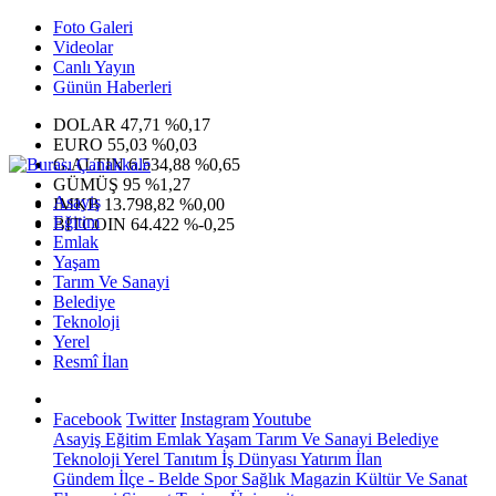
Foto Galeri
Videolar
Canlı Yayın
Günün Haberleri
DOLAR
47,71
%0,17
EURO
55,03
%0,03
G.ALTIN
6.534,88
%0,65
GÜMÜŞ
95
%1,27
Asayiş
IMKB
13.798,82
%0,00
Eğitim
BITCOIN
64.422
%-0,25
Emlak
Yaşam
Tarım Ve Sanayi
Belediye
Teknoloji
Yerel
Resmî İlan
Facebook
Twitter
Instagram
Youtube
Asayiş
Eğitim
Emlak
Yaşam
Tarım Ve Sanayi
Belediye
Teknoloji
Yerel
Tanıtım
İş Dünyası
Yatırım
İlan
Gündem
İlçe - Belde
Spor
Sağlık
Magazin
Kültür Ve Sanat