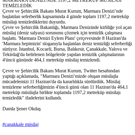
MARMARA DENİZİ'NDE 1197,2 METREKÜP MÜSİLAJI
TEMİZLEDİK
Çevre ve Şehircilik Bakanı Murat Kurum, Marmara Denizi’nde
başlatılan seferberlik kapsamında 4 günde toplam 1197,2 metreküp
müsilajı temizlediklerini duyurdu.
Çevre ve Şehircilik Bakanlığı, Marmara Denizinde kirliliğe yol açan
müsilaj (deniz salyası) sorununu çözmek için temizlik çalışması
başlattı. 'Marmara Denizi Eylem Planı' çerçevesinde 8 Haziran'da
'Marmara hepimizin' sloganıyla başlatılan deniz temizliği seferberliği
sürüyor. İstanbul, Kocaeli, Bursa, Balıkesir, Çanakkale, Yalova ve
Tekirdağ'da belirlenen bölgelerde yapılan temizlik çalışmalarının
4'üncü gününde 464,1 metreküp müsilaj temizlendi.
Çevre ve Şehircilik Bakanı Murat Kurum, Twitter hesabından
yaptığı açıklamada, "Marmara Denizi’mizde oluşan müsilajla
mücadelemizi 11 Haziran'da da kararlılıkla sürdürdük. Müsilaj
temizleme seferberliğimizin 4'üncü günü olan 11 Haziran'da 464,1
metreküp müsilajla birlikte toplamda 1197,2 metreküp müsilajı
temizledik" ifadelerini kullandı.
Damla Şener Okdaş
#çanakkale müsilaj