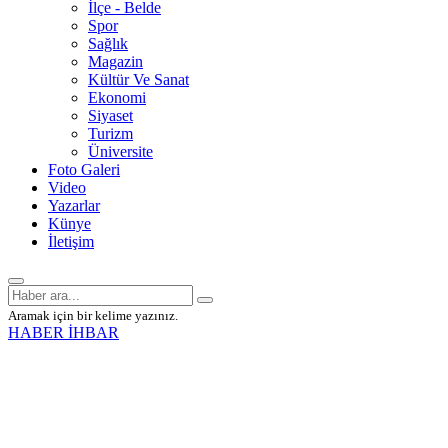
İlçe - Belde
Spor
Sağlık
Magazin
Kültür Ve Sanat
Ekonomi
Siyaset
Turizm
Üniversite
Foto Galeri
Video
Yazarlar
Künye
İletişim
Aramak için bir kelime yazınız.
HABER İHBAR