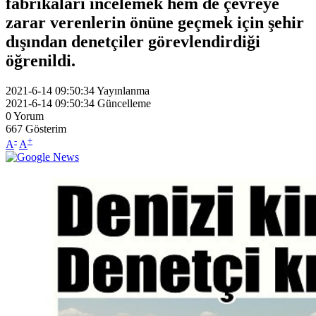
fabrikaları incelemek hem de çevreye
zarar verenlerin önüne geçmek için şehir
dışından denetçiler görevlendirdiği
öğrenildi.
2021-6-14 09:50:34
Yayınlanma
2021-6-14 09:50:34
Güncelleme
0
Yorum
667
Gösterim
-
+
A
A