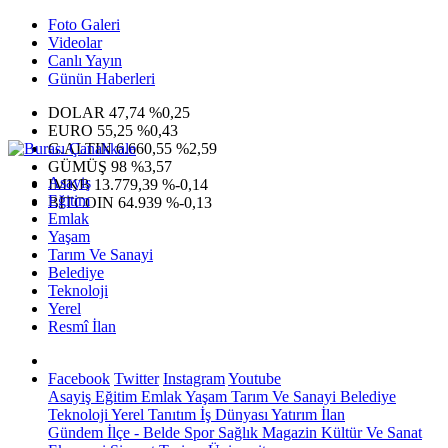
Foto Galeri
Videolar
Canlı Yayın
Günün Haberleri
DOLAR
47,74
%0,25
EURO
55,25
%0,43
G.ALTIN
6.660,55
%2,59
GÜMÜŞ
98
%3,57
Asayiş
IMKB
13.779,39
%-0,14
Eğitim
BITCOIN
64.939
%-0,13
Emlak
Yaşam
Tarım Ve Sanayi
Belediye
Teknoloji
Yerel
Resmî İlan
Facebook
Twitter
Instagram
Youtube
Asayiş
Eğitim
Emlak
Yaşam
Tarım Ve Sanayi
Belediye
Teknoloji
Yerel
Tanıtım
İş Dünyası
Yatırım
İlan
Gündem
İlçe - Belde
Spor
Sağlık
Magazin
Kültür Ve Sanat