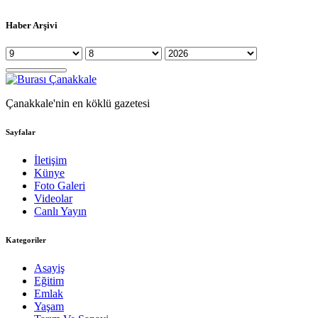
Haber Arşivi
Çanakkale'nin en köklü gazetesi
Sayfalar
İletişim
Künye
Foto Galeri
Videolar
Canlı Yayın
Kategoriler
Asayiş
Eğitim
Emlak
Yaşam