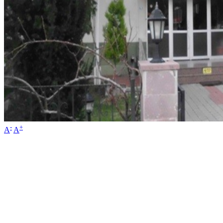
-
+
A
A