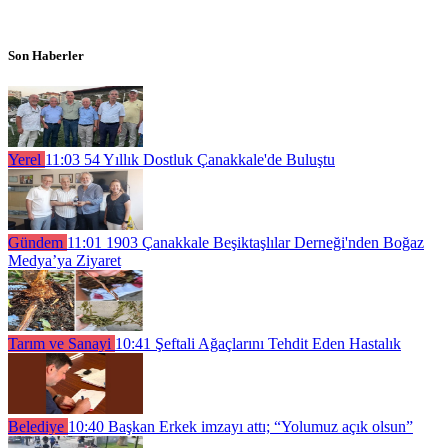
Son Haberler
Yerel
11:03
54 Yıllık Dostluk Çanakkale'de Buluştu
Gündem
11:01
1903 Çanakkale Beşiktaşlılar Derneği'nden Boğaz
Medya’ya Ziyaret
Tarım ve Sanayi
10:41
Şeftali Ağaçlarını Tehdit Eden Hastalık
Belediye
10:40
Başkan Erkek imzayı attı; “Yolumuz açık olsun”