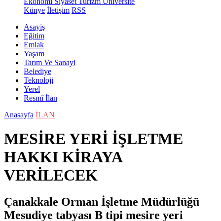
Ekonomi
Siyaset
Turizm
Üniversite
Künye
İletişim
RSS
Asayiş
Eğitim
Emlak
Yaşam
Tarım Ve Sanayi
Belediye
Teknoloji
Yerel
Resmî İlan
Anasayfa
İLAN
MESİRE YERİ İŞLETME
HAKKI KİRAYA
VERİLECEK
Çanakkale Orman İşletme Müdürlüğü
Mesudiye tabyası B tipi mesire yeri