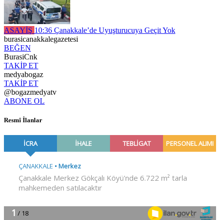
ASAYİŞ
10:36
Çanakkale’de Uyuşturucuya Geçit Yok
burasicanakkalegazetesi
BEĞEN
BurasiCnk
TAKİP ET
medyabogaz
TAKİP ET
@bogazmedyatv
ABONE OL
Resmî İlanlar