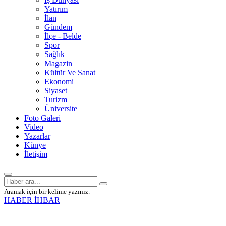
Yatırım
İlan
Gündem
İlçe - Belde
Spor
Sağlık
Magazin
Kültür Ve Sanat
Ekonomi
Siyaset
Turizm
Üniversite
Foto Galeri
Video
Yazarlar
Künye
İletişim
Aramak için bir kelime yazınız.
HABER İHBAR