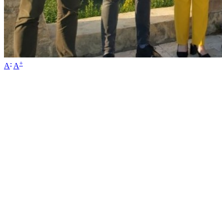
-
+
A
A