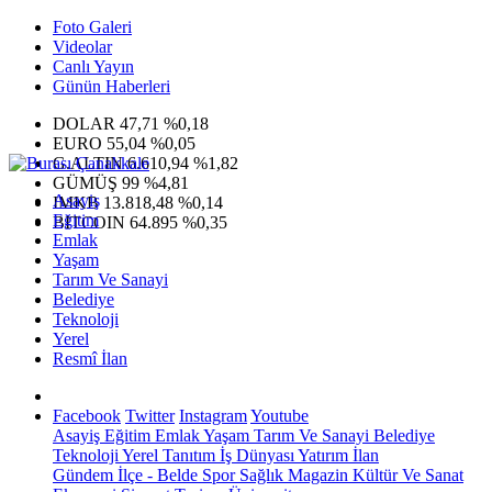
Foto Galeri
Videolar
Canlı Yayın
Günün Haberleri
DOLAR
47,71
%0,18
EURO
55,04
%0,05
G.ALTIN
6.610,94
%1,82
GÜMÜŞ
99
%4,81
Asayiş
IMKB
13.818,48
%0,14
Eğitim
BITCOIN
64.895
%0,35
Emlak
Yaşam
Tarım Ve Sanayi
Belediye
Teknoloji
Yerel
Resmî İlan
Facebook
Twitter
Instagram
Youtube
Asayiş
Eğitim
Emlak
Yaşam
Tarım Ve Sanayi
Belediye
Teknoloji
Yerel
Tanıtım
İş Dünyası
Yatırım
İlan
Gündem
İlçe - Belde
Spor
Sağlık
Magazin
Kültür Ve Sanat