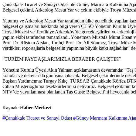
Çanakkale Ticaret ve Sanayi Odası ile Güney Marmara Kalkınma Ajansı işb
Belgesel çekimi, Arkeolog Mesut Yar ve çekim ekibiyle Troya Müzesi,
Yapımcı ve Arkeolog Mesut Yar tarafından ülke genelinde yapılan kazı 
belgesel çalışmaları hakkında bilgi veren ÇTSO Yönetim Kurulu Üyes
Troya Müzesi ve Tevfikiye Arkeoköy’de gerçekleştirilen ve arkeoloji 
yapım ekibi tarafından tamamlandı. Yönetmen Mustafa Murat Ersan ve 
Prof. Dr. Rüstem Arslan, Tarihçi Prof. Dr. Ali Sönmez, Troya Müz
verdikleri röportajlarla belgeselin yapımına büyük katkı sağladılar” de
“TURİZM PAYDAŞLARIMIZLA BERABER ÇALIŞTIK”
Yönetim Kurulu Üyesi Akın Yalman açıklamasının devamında; “Taş Gas
konular ve detaylar da gün ışına çıkacak. Belgesel çekimlerinde de
Başkan Yardımcımız Turgay Kılıç, TÜRSAB Çanakkale Körfez BTK 
Cihan Müşterioğlu’na teşekkürlerimizi iletiyoruz. Belgesel ekibinin k
NTV’de yayınlanması planlanan Taş Gaste Belgeseli’ni heyecanla bekl
Kaynak:
Haber Merkezi
#Çanakkale Ticaret ve Sanayi Odası
#Güney Marmara Kalkınma Aja