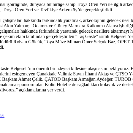
irliğinde, dünyaca bilinirliğe sahip Troya Ören Yeri ile ilgili arkeoloj
 Troya Ören Yeri ve Tevfikiye Arkeoköy’de gerçekleştirildi.
çalışmaları hakkında farkındalık yaratmak, arkeolojinin gelecek nesiller
i Akın Yalman; “Odamız ve Güney Marmara Kalkınma Alansı işbirliğind
çalışmaları hakkında farkındalık yaratarak gelecek nesillere aktarmayı
çekim ekibi tarafından gerçekleştirilen “Taş Gaste” isimli Belgesel 
e Müdürü Rıdvan Gölcük, Toya Müze Mimarı Ömer Selçuk Baz, OPET Tar
di.
te Belgeseli’nin önemli bir izleyici kitlesine ulaşmasını bekliyoru
steklerini esirgemeyen Çanakkale Valimiz Sayın İlhami Aktaş ve ÇTSO
Başkanı Ahmet Çelik, ÇATOD Başkanı Armağan Aydeğer, TÜROB Çana
onaklama sponsoru olan Kolin Hotel’e de sağladıkları kolaylık ve deste
iyoruz.” açıklamalarına yer verdi.
nsı