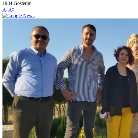
1984
Gösterim
-
+
A
A