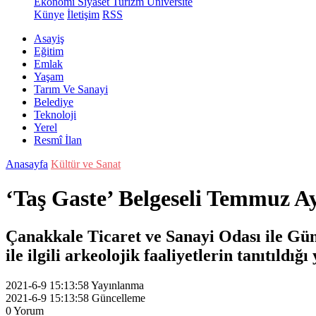
Ekonomi
Siyaset
Turizm
Üniversite
Künye
İletişim
RSS
Asayiş
Eğitim
Emlak
Yaşam
Tarım Ve Sanayi
Belediye
Teknoloji
Yerel
Resmî İlan
Anasayfa
Kültür ve Sanat
‘Taş Gaste’ Belgeseli Temmuz A
Çanakkale Ticaret ve Sanayi Odası ile Gün
ile ilgili arkeolojik faaliyetlerin tanıtıldığ
2021-6-9 15:13:58
Yayınlanma
2021-6-9 15:13:58
Güncelleme
0
Yorum