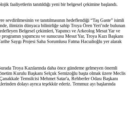
ik faaliyetlerin tanıtıldığı yeni bir belgesel çekimine başlandı.
e sevdirilmesinin ve tanıtılmasının hedeflendiği “Taş Gaste” isimli
e, ilimizin dünyaca bilinirliğe sahip Troya Ören Yeri’nde bulunan
 hedefleyen Belgesel çekimleri, Yapımcı ve Arkeolog Mesut Yar ve
’de programın yapımcısı ve sunucusu Mesut Yar, Troya Kazı Başkanı
ihe Saygı Projesi Saha Sorumlusu Fatma Hacıalioğlu yer alarak
z. Burada Troya Kazılarında daha önce gündeme gelmeyen önemli
 Yönetim Kurulu Başkanı Selçuk Semizoğlu başta olmak üzere Meclis
kkale Temsilcisi Mehmet Satar'a, Rehberler Odası Başkanı
klerinden dolayı ayrıca teşekkür ederiz. Temmuz ayı başlarında