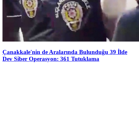
Çanakkale'nin de Aralarında Bulunduğu 39 İlde
Dev Siber Operasyon: 361 Tutuklama