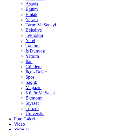
Asayiş
Eğitim
Emlak
Yaşam
Tarım Ve Sanayi
Belediye
Teknoloji
Yerel
Tanıtım
İş Dünyası
Yatırım
İlan
Gündem
İlçe - Belde
Spor
Sağlık
Magazin
Kültür Ve Sanat
Ekonomi
Siyaset
Turizm
Üniversite
Foto Galeri
Video
Yazarlar