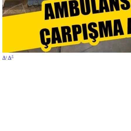
-
+
A
A