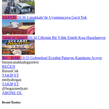
ASAYİŞ
10:36
Çanakkale’de Uyuşturucuya Geçit Yok
Tarım ve Sanayi
10:34
Çiftçinin Bir Yıllık Emeği Kışa Hazırlanıyor
İlçe - Belde
10:33
Geleneksel Eceabat Panayırı Kapılarını Açıyor
burasicanakkalegazetesi
BEĞEN
BurasiCnk
TAKİP ET
medyabogaz
TAKİP ET
@bogazmedyatv
ABONE OL
Resmî İlanlar