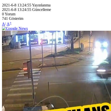
2021-6-8 13:24:55
Yayınlanma
2021-6-8 13:24:55
Güncelleme
0
Yorum
741
Gösterim
-
+
A
A