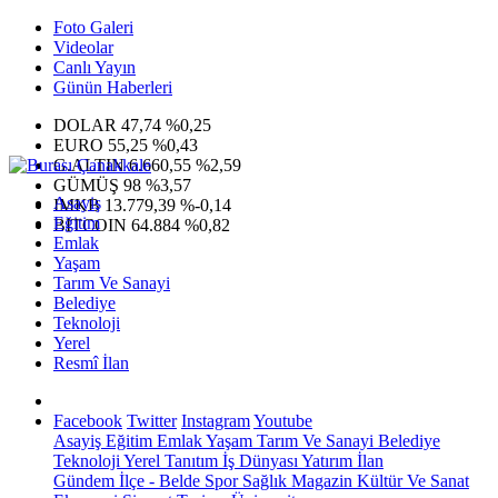
Foto Galeri
Videolar
Canlı Yayın
Günün Haberleri
DOLAR
47,74
%0,25
EURO
55,25
%0,43
G.ALTIN
6.660,55
%2,59
GÜMÜŞ
98
%3,57
Asayiş
IMKB
13.779,39
%-0,14
Eğitim
BITCOIN
64.884
%0,82
Emlak
Yaşam
Tarım Ve Sanayi
Belediye
Teknoloji
Yerel
Resmî İlan
Facebook
Twitter
Instagram
Youtube
Asayiş
Eğitim
Emlak
Yaşam
Tarım Ve Sanayi
Belediye
Teknoloji
Yerel
Tanıtım
İş Dünyası
Yatırım
İlan
Gündem
İlçe - Belde
Spor
Sağlık
Magazin
Kültür Ve Sanat