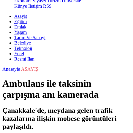
Ekonomi
Siyaset
Turizm
Üniversite
Künye
İletişim
RSS
Asayiş
Eğitim
Emlak
Yaşam
Tarım Ve Sanayi
Belediye
Teknoloji
Yerel
Resmî İlan
Anasayfa
ASAYİŞ
Ambulans ile taksinin
çarpışma anı kamerada
Çanakkale'de, meydana gelen trafik
kazalarına ilişkin mobese görüntüleri
paylaşıldı.