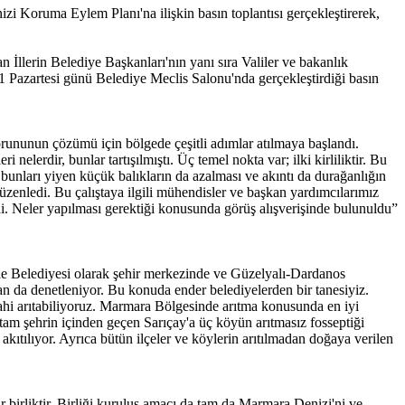
 Koruma Eylem Planı'na ilişkin basın toplantısı gerçekleştirerek,
lerin Belediye Başkanları'nın yanı sıra Valiler ve bakanlık
 Pazartesi günü Belediye Meclis Salonu'nda gerçekleştirdiği basın
ununun çözümü için bölgede çeşitli adımlar atılmaya başlandı.
erdir, bunlar tartışılmıştı. Üç temel nokta var; ilki kirliliktir. Bu
 bunları yiyen küçük balıkların da azalması ve akıntı da durağanlığın
düzenledi. Bu çalıştaya ilgili mühendisler ve başkan yardımcılarımız
ndi. Neler yapılması gerektiği konusunda görüş alışverişinde bulunuldu”
le Belediyesi olarak şehir merkezinde ve Güzelyalı-Dardanos
ndan da denetleniyor. Bu konuda ender belediyelerden bir tanesiyiz.
hi arıtabiliyoruz. Marmara Bölgesinde arıtma konusunda en iyi
am şehrin içinden geçen Sarıçay'a üç köyün arıtmasız fosseptiği
e akıtılıyor. Ayrıca bütün ilçeler ve köylerin arıtılmadan doğaya verilen
 birliktir. Birliği kuruluş amacı da tam da Marmara Denizi'ni ve