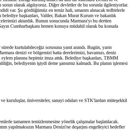
 sorun olarak algılıyoruz. Diğer devletler de bu sorunla ilgileniyorlar.
hdidi var. Şu gördüğümüz en temiz hali, umarım alınacak tedbirlerle
tı belediye başkanları, Valiler, Bakan Murat Kurum ve bakanlık
üncelerimizi aktardık. Bunun sonucunda Marmara'yı bu dertten
ldi. Sayın Cumhurbaşkanı hemen konuya müdahil olarak bu konuda
sürede kurtulabileceğiz sorusuna yanıt arandı. Bugün, yarın
 Marmara denizi ve bölgemizi hatta derelerimizi, havamızı, deniz
anan eylem planına hepimiz imza attık. Belediye başkanları, TBMM
liliğin, belediyenin işiydi deme şansımız kalmadı. Bu planın işlemesi
 ve kuruluşlar, üniversiteler, sanayi odaları ve STK'lardan müteşekkil
emlerle tamamen temizlenmesine yönelik çalışmalar başlatılacak.
arıtım yapılmaksızın Marmara Denizi'ne deşarjını engelleyici hedefler