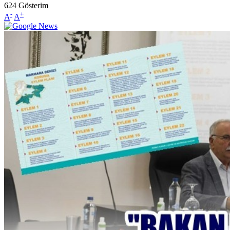
624
Gösterim
-
+
A
A