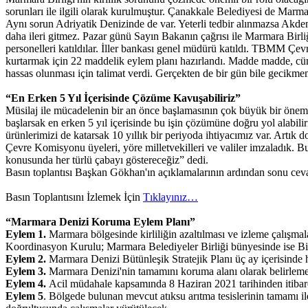
sorunları ile ilgili olarak kurulmuştur. Çanakkale Belediyesi de Marmar
Aynı sorun Adriyatik Denizinde de var. Yeterli tedbir alınmazsa Akden
daha ileri gitmez. Pazar günü Sayın Bakanın çağrısı ile Marmara Birl
personelleri katıldılar. İller bankası genel müdürü katıldı. TBMM Çev
kurtarmak için 22 maddelik eylem planı hazırlandı. Madde madde, cüm
hassas olunması için talimat verdi. Gerçekten de bir gün bile gecikm
“En Erken 5 Yıl İçerisinde Çözüme Kavuşabiliriz”
Müsilaj ile mücadelenin bir an önce başlamasının çok büyük bir önem
başlarsak en erken 5 yıl içerisinde bu işin çözümüne doğru yol alabili
ürünlerimizi de katarsak 10 yıllık bir periyoda ihtiyacımız var. Artı
Çevre Komisyonu üyeleri, yöre milletvekilleri ve valiler imzaladık. B
konusunda her türlü çabayı göstereceğiz” dedi.
Basın toplantısı Başkan Gökhan'ın açıklamalarının ardından sonu cev
Basın Toplantısını İzlemek İçin
Tıklayınız…
“Marmara Denizi Koruma Eylem Planı”
Eylem 1.
Marmara bölgesinde kirliliğin azaltılması ve izleme çalışmala
Koordinasyon Kurulu; Marmara Belediyeler Birliği bünyesinde ise Bi
Eylem 2.
Marmara Denizi Bütünleşik Stratejik Planı üç ay içerisinde 
Eylem 3.
Marmara Denizi'nin tamamını koruma alanı olarak belirleme 
Eylem 4.
Acil müdahale kapsamında 8 Haziran 2021 tarihinden itibaren
Eylem 5
. Bölgede bulunan mevcut atıksu arıtma tesislerinin tamamı ile