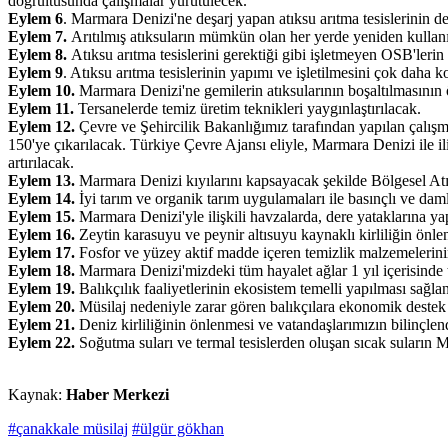
doğrultusunda çalışmalar yürütülecek.
Eylem 6
. Marmara Denizi'ne deşarj yapan atıksu arıtma tesislerinin de
Eylem 7.
Arıtılmış atıksuların mümkün olan her yerde yeniden kullanı
Eylem 8.
Atıksu arıtma tesislerini gerektiği gibi işletmeyen OSB'lerin r
Eylem 9
. Atıksu arıtma tesislerinin yapımı ve işletilmesini çok daha k
Eylem 10.
Marmara Denizi'ne gemilerin atıksularının boşaltılmasının
Eylem 11.
Tersanelerde temiz üretim teknikleri yaygınlaştırılacak.
Eylem 12.
Çevre ve Şehircilik Bakanlığımız tarafından yapılan çalışm
150'ye çıkarılacak. Türkiye Çevre Ajansı eliyle, Marmara Denizi ile ili
artırılacak.
Eylem 13.
Marmara Denizi kıyılarını kapsayacak şekilde Bölgesel At
Eylem 14.
İyi tarım ve organik tarım uygulamaları ile basınçlı ve daml
Eylem 15.
Marmara Denizi'yle ilişkili havzalarda, dere yataklarına ya
Eylem 16.
Zeytin karasuyu ve peynir altısuyu kaynaklı kirliliğin önlen
Eylem 17.
Fosfor ve yüzey aktif madde içeren temizlik malzemelerinin 
Eylem 18.
Marmara Denizi'mizdeki tüm hayalet ağlar 1 yıl içerisinde
Eylem 19.
Balıkçılık faaliyetlerinin ekosistem temelli yapılması sağlan
Eylem 20.
Müsilaj nedeniyle zarar gören balıkçılara ekonomik destek 
Eylem 21.
Deniz kirliliğinin önlenmesi ve vatandaşlarımızın bilinçlen
Eylem 22.
Soğutma suları ve termal tesislerden oluşan sıcak suların M
Kaynak:
Haber Merkezi
#çanakkale müsilaj
#ülgür gökhan