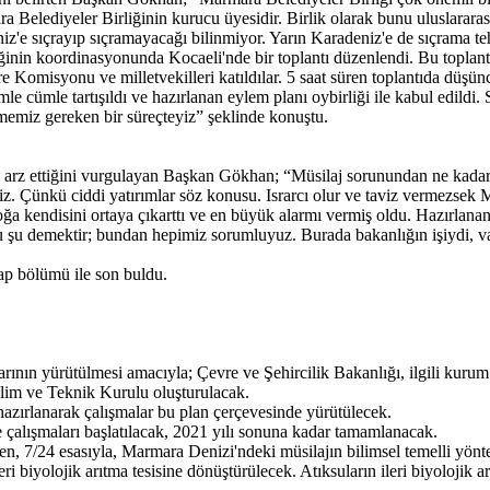
a Belediyeler Birliğinin kurucu üyesidir. Birlik olarak bunu uluslararası
iz'e sıçrayıp sıçramayacağı bilinmiyor. Yarın Karadeniz'e de sıçrama te
iğinin koordinasyonunda Kocaeli'nde bir toplantı düzenlendi. Bu toplan
re Komisyonu ve milletvekilleri katıldılar. 5 saat süren toplantıda düş
le cümle tartışıldı ve hazırlanan eylem planı oybirliği ile kabul edi
ememiz gereken bir süreçteyiz” şeklinde konuştu.
 arz ettiğini vurgulayan Başkan Gökhan; “Müsilaj sorunundan ne kadar 
riz. Çünkü ciddi yatırımlar söz konusu. Israrcı olur ve taviz vermezsek
k doğa kendisini ortaya çıkarttı ve en büyük alarmı vermiş oldu. Hazırl
u şu demektir; bundan hepimiz sorumluyuz. Burada bakanlığın işiydi, va
ap bölümü ile son buldu.
rının yürütülmesi amacıyla; Çevre ve Şehircilik Bakanlığı, ilgili kurum
lim ve Teknik Kurulu oluşturulacak.
hazırlanarak çalışmalar bu plan çerçevesinde yürütülecek.
çalışmaları başlatılacak, 2021 yılı sonuna kadar tamamlanacak.
, 7/24 esasıyla, Marmara Denizi'ndeki müsilajın bilimsel temelli yönt
ri biyolojik arıtma tesisine dönüştürülecek. Atıksuların ileri biyolojik 