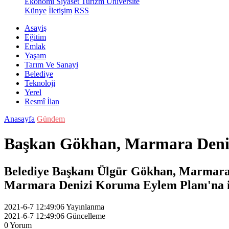
Ekonomi
Siyaset
Turizm
Üniversite
Künye
İletişim
RSS
Asayiş
Eğitim
Emlak
Yaşam
Tarım Ve Sanayi
Belediye
Teknoloji
Yerel
Resmî İlan
Anasayfa
Gündem
Başkan Gökhan, Marmara Deniz
Belediye Başkanı Ülgür Gökhan, Marmara B
Marmara Denizi Koruma Eylem Planı'na iliş
2021-6-7 12:49:06
Yayınlanma
2021-6-7 12:49:06
Güncelleme
0
Yorum