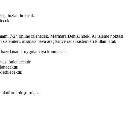
çişi hızlandırılacak.
ilecek.
 tamamı 7/24 online izlenecek. Marmara Denizi'ndeki 91 izleme noktası
istemleri, insansız hava araçları ve radar sistemleri kullanılarak
e hazırlanarak uygulamaya konulacak.
şması önlenecektir
lanacaktır.
 edilecektir.
 platform oluşturulacak.