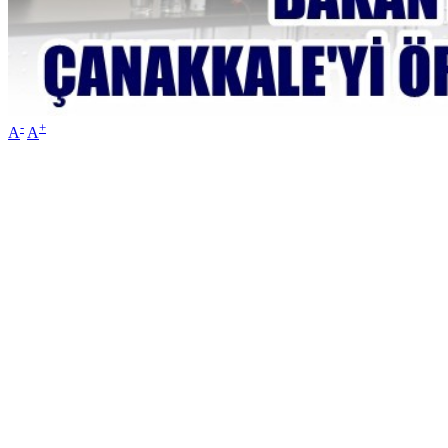
-
+
A
A