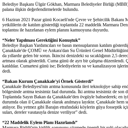
Belediye Başkanı Ülgür Gökhan, Marmara Belediyeler Birliği (MBB) ve
palana ilişkin değerlendirmelerde bulundu.
6 Haziran 2021 Pazar günü Kocaeli'nde Çevre ve Şehircilik Bakanı Mu
yetkililerin de katılım gösterdiği toplantıda 22 maddelik Marmara De
toplantısı ile hazırlanan eylem planını kamuoyuna duyurdu.
“Neler Yapılması Gerektiğini Konuştuk”
Belediye Başkan Yardımcıları ve basın mensuplarının katılım gösterd
Çanakkale'de ÇOMÜ ve Ankara'dan Su Ürünleri Genel Müdürlüğünün katılım
da yıllardır gelen bir sorun. İkincisi denizdeki su sıcaklığının 2,5 d
artması olarak gösterildi. Cuma günü de ayrı bir çalışma düzenlendi. Ç
katıldılar. Cumartesi günü ise; Belediyelerin su ve kanalizasyon işler
dedi.
“Bakan Kurum Çanakkale'yi Örnek Gösterdi”
Çanakkale Belediyesi'nin arıtma konusunda ileri teknolojiye sahip e
bölgesinde arıtma tesisimiz faal durumda. İki arıtma tesisimiz de son d
Toplantıda Sayın Bakan da Çanakkale'den övgüyle bahsederek; en iyi 
durumda olan il Çanakkale olarak anılmaya layıktır. Çanakkale hem sı
atılıyor. Bu yetmez gibi Barajın etrafındaki köylerin güya fosseptik içi
suları, dereler vasıtasıyla denize veriliyor” dedi.
“22 Maddelik Eylem Planı Hazırlandı”
Marmara Birliği'nin kirlilik sorununu çözmede önemli bir rolü olacağı