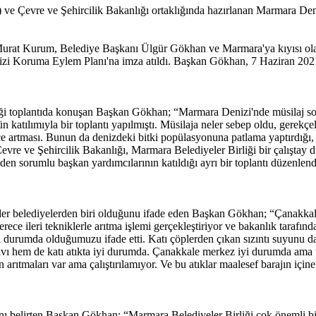
 Çevre ve Şehircilik Bakanlığı ortaklığında hazırlanan Marmara Denizi
rat Kurum, Belediye Başkanı Ülgür Gökhan ve Marmara'ya kıyısı olan İl
nizi Koruma Eylem Planı'na imza atıldı. Başkan Gökhan, 7 Haziran 2021
iği toplantıda konuşan Başkan Gökhan; “Marmara Denizi'nde müsilaj sor
ıyla bir toplantı yapılmıştı. Müsilaja neler sebep oldu, gerekçeleri nel
erece artması. Bunun da denizdeki bitki popülasyonuna patlama yaptırdığı,
evre ve Şehircilik Bakanlığı, Marmara Belediyeler Birliği bir çalıştay 
inden sorumlu başkan yardımcılarının katıldığı ayrı bir toplantı düzenle
nder belediyelerden biri olduğunu ifade eden Başkan Gökhan; “Çanakka
erece ileri tekniklerle arıtma işlemi gerçekleştiriyor ve bakanlık tarafı
durumda olduğumuzu ifade etti. Katı çöplerden çıkan sızıntı suyunu da
vı hem de katı atıkta iyi durumda. Çanakkale merkez iyi durumda ama t
n arıtmaları var ama çalıştırılamıyor. Ve bu atıklar maalesef barajın için
nı belirten Başkan Gökhan; “Marmara Belediyeler Birliği çok önemli bir