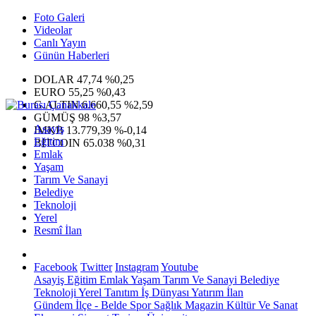
Foto Galeri
Videolar
Canlı Yayın
Günün Haberleri
DOLAR
47,74
%0,25
EURO
55,25
%0,43
G.ALTIN
6.660,55
%2,59
GÜMÜŞ
98
%3,57
Asayiş
IMKB
13.779,39
%-0,14
Eğitim
BITCOIN
65.038
%0,31
Emlak
Yaşam
Tarım Ve Sanayi
Belediye
Teknoloji
Yerel
Resmî İlan
Facebook
Twitter
Instagram
Youtube
Asayiş
Eğitim
Emlak
Yaşam
Tarım Ve Sanayi
Belediye
Teknoloji
Yerel
Tanıtım
İş Dünyası
Yatırım
İlan
Gündem
İlçe - Belde
Spor
Sağlık
Magazin
Kültür Ve Sanat