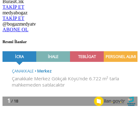
BurasiCnk
TAKİP ET
medyabogaz
TAKİP ET
@bogazmedyatv
ABONE OL
Resmî İlanlar