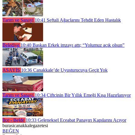
Tarım ve Sanayi
10:41
Şeftali Ağaçlarını Tehdit Eden Hastalık
Belediye
10:40
Başkan Erkek imzayı attı; “Yolumuz açık olsun”
ASAYİŞ
10:36
Çanakkale’de Uyuşturucuya Geçit Yok
Tarım ve Sanayi
10:34
Çiftçinin Bir Yıllık Emeği Kışa Hazırlanıyor
İlçe - Belde
10:33
Geleneksel Eceabat Panayırı Kapılarını Açıyor
burasicanakkalegazetesi
BEĞEN