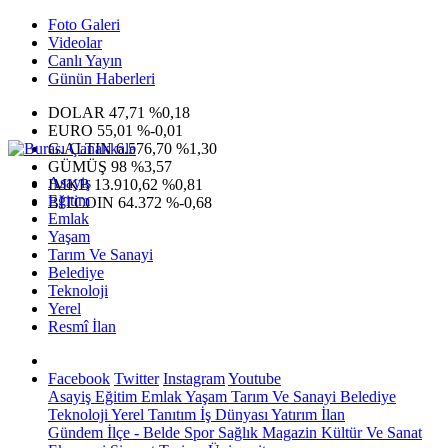
Foto Galeri
Videolar
Canlı Yayın
Günün Haberleri
DOLAR
47,71
%0,18
EURO
55,01
%-0,01
G.ALTIN
6.576,70
%1,30
GÜMÜŞ
98
%3,57
Asayiş
IMKB
13.910,62
%0,81
Eğitim
BITCOIN
64.372
%-0,68
Emlak
Yaşam
Tarım Ve Sanayi
Belediye
Teknoloji
Yerel
Resmî İlan
Facebook
Twitter
Instagram
Youtube
Asayiş
Eğitim
Emlak
Yaşam
Tarım Ve Sanayi
Belediye
Teknoloji
Yerel
Tanıtım
İş Dünyası
Yatırım
İlan
Gündem
İlçe - Belde
Spor
Sağlık
Magazin
Kültür Ve Sanat