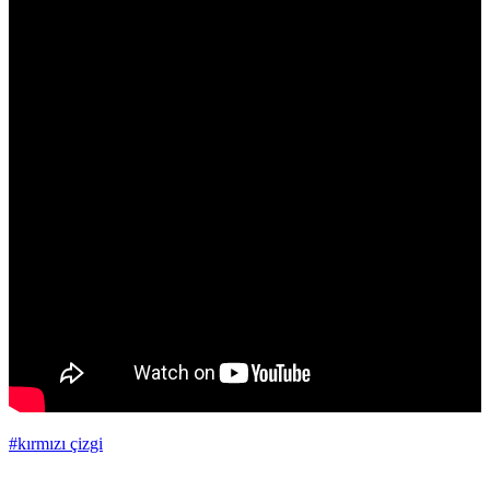
#kırmızı çizgi