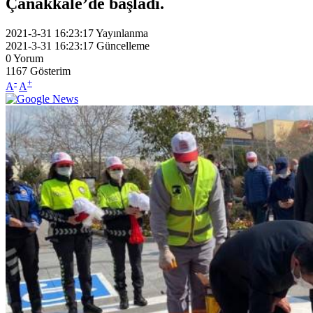
Çanakkale’de başladı.
2021-3-31 16:23:17
Yayınlanma
2021-3-31 16:23:17
Güncelleme
0
Yorum
1167
Gösterim
-
+
A
A