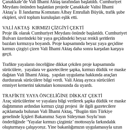
Çanakkale’de Vali İlhami Aktaş tarafından başlatıldı. Cumhuriyet
Meydanı önünden başlatılan projede Çanakkale Valisi İlhami
Aktaş’a İl Jandarma Komutanı Albay Emrullah Büyük, trafik şube
ekipleri, sivil toplum kuruluşları eşlik etti.
VALİ AKTAŞ KIRMIZI ÇİZGİYİ ÇEKTİ
Proje ilk olarak Cumhuriyet Meydanı önünde başlatıldı. Cumhuriyet
Bulvarı üzerindeki bir yaya geçidindeki beyaz renkli şeritlerin
bazıları kırmızıya boyandı. Proje kapsamında beyaz yaya geçidine
kırmızı çizgiyi çizen Vali İlhami Aktaş daha sonra karşıdan karşıya
geçti.
Trafikte yayaların önceliğine dikkat çekilen proje kapsamında
sürücülere, yayalara ve gazetecilere şapka, kırmızı düdük ve maske
dağıtan Vali İlhami Aktaş, yapılan uygulama hakkında araçları
durdurarak sürücülere bilgi verdi. Vali Aktaş ayrıca sürücüleri
emniyet kemerini takmaları konusunda da uyardı.
TRAFİKTE YAYA ÖNCELİĞİNE DİKKAT ÇEKTİ
Araç sürücülerine ve yayalara bilgi verilerek şapka düdük ve maske
dağıtımının ardından kırmızı çizgi projesi ile ilgili gazetecilere
açıklamada bulunan Vali İlhami Aktaş, “Bugün tüm Türkiye
genelinde İçişleri Bakanımız Sayın Süleyman Soylu’nun
önderliğinde ‘Yayalar kırmızı çizgimiz’ mottosuyla farkındalık
oluşturmaya çalışıyoruz. Yine bakanlığımızın uygulamasıyla uzun