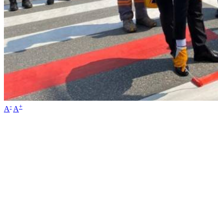
-
+
A
A