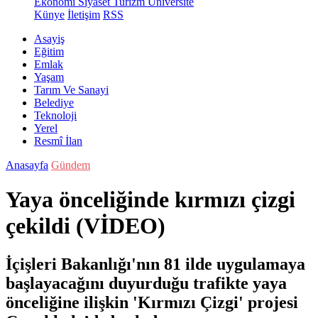
Ekonomi
Siyaset
Turizm
Üniversite
Künye
İletişim
RSS
Asayiş
Eğitim
Emlak
Yaşam
Tarım Ve Sanayi
Belediye
Teknoloji
Yerel
Resmî İlan
Anasayfa
Gündem
Yaya önceliğinde kırmızı çizgi
çekildi (VİDEO)
İçişleri Bakanlığı'nın 81 ilde uygulamaya
başlayacağını duyurduğu trafikte yaya
önceliğine ilişkin 'Kırmızı Çizgi' projesi