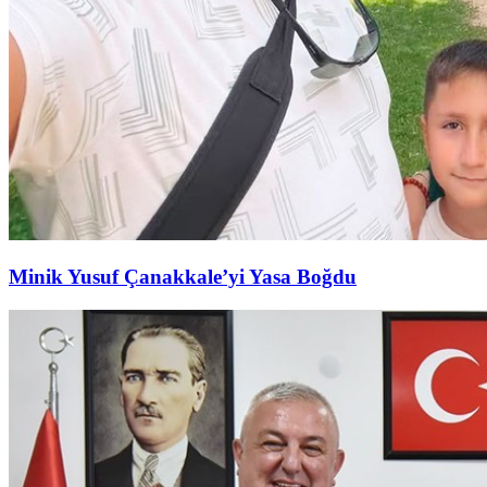
Minik Yusuf Çanakkale’yi Yasa Boğdu