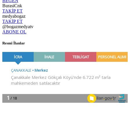
BEĞEN
BurasiCnk
TAKİP ET
medyabogaz
TAKİP ET
@bogazmedyatv
ABONE OL
Resmî İlanlar