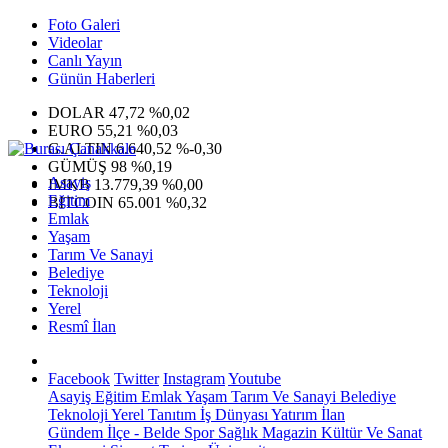
Foto Galeri
Videolar
Canlı Yayın
Günün Haberleri
DOLAR
47,72
%0,02
EURO
55,21
%0,03
G.ALTIN
6.640,52
%-0,30
GÜMÜŞ
98
%0,19
Asayiş
IMKB
13.779,39
%0,00
Eğitim
BITCOIN
65.001
%0,32
Emlak
Yaşam
Tarım Ve Sanayi
Belediye
Teknoloji
Yerel
Resmî İlan
Facebook
Twitter
Instagram
Youtube
Asayiş
Eğitim
Emlak
Yaşam
Tarım Ve Sanayi
Belediye
Teknoloji
Yerel
Tanıtım
İş Dünyası
Yatırım
İlan
Gündem
İlçe - Belde
Spor
Sağlık
Magazin
Kültür Ve Sanat