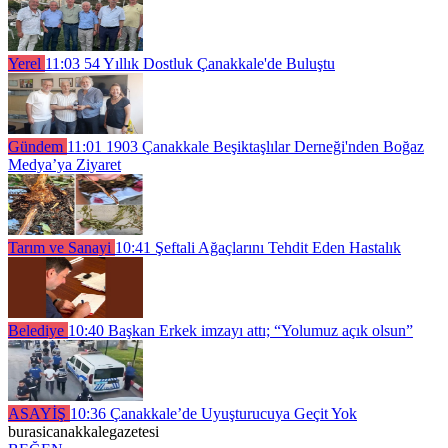
Yerel
11:03
54 Yıllık Dostluk Çanakkale'de Buluştu
Gündem
11:01
1903 Çanakkale Beşiktaşlılar Derneği'nden Boğaz
Medya’ya Ziyaret
Tarım ve Sanayi
10:41
Şeftali Ağaçlarını Tehdit Eden Hastalık
Belediye
10:40
Başkan Erkek imzayı attı; “Yolumuz açık olsun”
ASAYİŞ
10:36
Çanakkale’de Uyuşturucuya Geçit Yok
burasicanakkalegazetesi