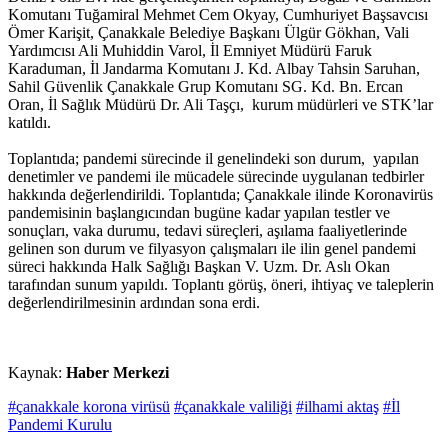
Komutanı Tuğamiral Mehmet Cem Okyay, Cumhuriyet Başsavcısı
Ömer Karişit, Çanakkale Belediye Başkanı Ülgür Gökhan, Vali
Yardımcısı Ali Muhiddin Varol, İl Emniyet Müdürü Faruk
Karaduman, İl Jandarma Komutanı J. Kd. Albay Tahsin Saruhan,
Sahil Güvenlik Çanakkale Grup Komutanı SG. Kd. Bn. Ercan
Oran, İl Sağlık Müdürü Dr. Ali Taşçı, kurum müdürleri ve STK’lar
katıldı.
Toplantıda; pandemi sürecinde il genelindeki son durum, yapılan
denetimler ve pandemi ile mücadele sürecinde uygulanan tedbirler
hakkında değerlendirildi. Toplantıda; Çanakkale ilinde Koronavirüs
pandemisinin başlangıcından bugüne kadar yapılan testler ve
sonuçları, vaka durumu, tedavi süreçleri, aşılama faaliyetlerinde
gelinen son durum ve filyasyon çalışmaları ile ilin genel pandemi
süreci hakkında Halk Sağlığı Başkan V. Uzm. Dr. Aslı Okan
tarafından sunum yapıldı. Toplantı görüş, öneri, ihtiyaç ve taleplerin
değerlendirilmesinin ardından sona erdi.
Kaynak:
Haber Merkezi
#çanakkale korona virüsü
#çanakkale valiliği
#ilhami aktaş
#İl
Pandemi Kurulu