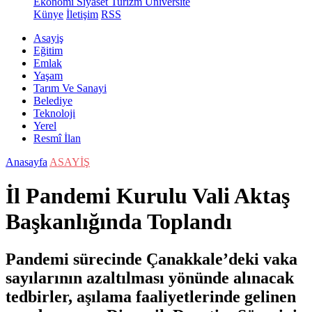
Ekonomi
Siyaset
Turizm
Üniversite
Künye
İletişim
RSS
Asayiş
Eğitim
Emlak
Yaşam
Tarım Ve Sanayi
Belediye
Teknoloji
Yerel
Resmî İlan
Anasayfa
ASAYİŞ
İl Pandemi Kurulu Vali Aktaş
Başkanlığında Toplandı
Pandemi sürecinde Çanakkale’deki vaka
sayılarının azaltılması yönünde alınacak
tedbirler, aşılama faaliyetlerinde gelinen