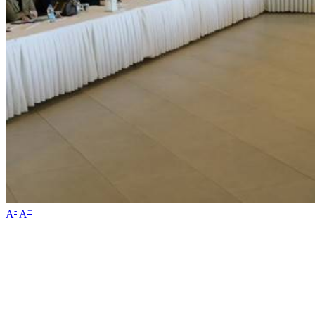
-
+
A
A