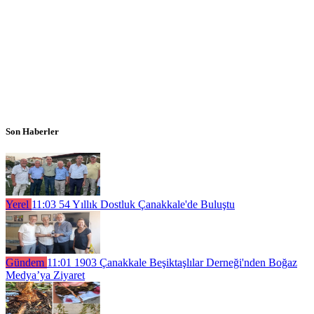
Son Haberler
Yerel
11:03
54 Yıllık Dostluk Çanakkale'de Buluştu
Gündem
11:01
1903 Çanakkale Beşiktaşlılar Derneği'nden Boğaz
Medya’ya Ziyaret