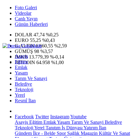
Foto Galeri
Videolar
Canlı Yayın
Günün Haberleri
DOLAR
47,74
%0,25
EURO
55,25
%0,43
G.ALTIN
6.660,55
%2,59
GÜMÜŞ
98
%3,57
Asayiş
IMKB
13.779,39
%-0,14
Eğitim
BITCOIN
64.958
%1,00
Emlak
Yaşam
Tarım Ve Sanayi
Belediye
Teknoloji
Yerel
Resmî İlan
Facebook
Twitter
Instagram
Youtube
Asayiş
Eğitim
Emlak
Yaşam
Tarım Ve Sanayi
Belediye
Teknoloji
Yerel
Tanıtım
İş Dünyası
Yatırım
İlan
Gündem
İlçe - Belde
Spor
Sağlık
Magazin
Kültür Ve Sanat