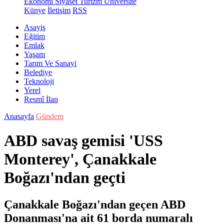
Ekonomi
Siyaset
Turizm
Üniversite
Künye
İletişim
RSS
Asayiş
Eğitim
Emlak
Yaşam
Tarım Ve Sanayi
Belediye
Teknoloji
Yerel
Resmî İlan
Anasayfa
Gündem
ABD savaş gemisi 'USS
Monterey', Çanakkale
Boğazı'ndan geçti
Çanakkale Boğazı'ndan geçen ABD
Donanması'na ait 61 borda numaralı