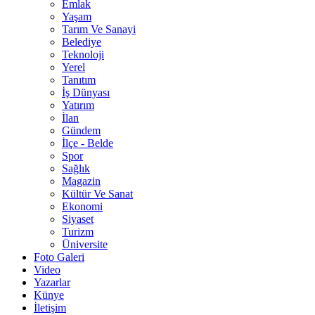
Emlak
Yaşam
Tarım Ve Sanayi
Belediye
Teknoloji
Yerel
Tanıtım
İş Dünyası
Yatırım
İlan
Gündem
İlçe - Belde
Spor
Sağlık
Magazin
Kültür Ve Sanat
Ekonomi
Siyaset
Turizm
Üniversite
Foto Galeri
Video
Yazarlar
Künye
İletişim