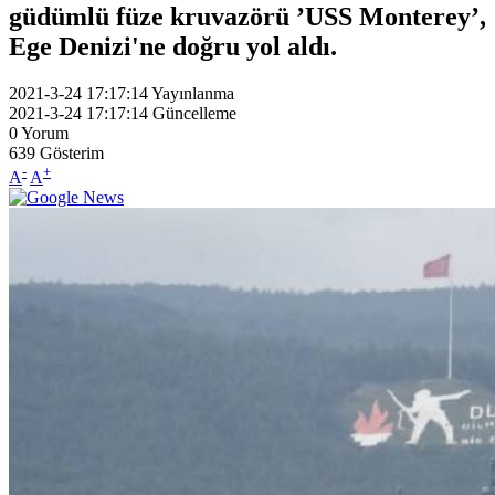
güdümlü füze kruvazörü ’USS Monterey’,
Ege Denizi'ne doğru yol aldı.
2021-3-24 17:17:14
Yayınlanma
2021-3-24 17:17:14
Güncelleme
0
Yorum
639
Gösterim
-
+
A
A