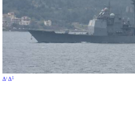
-
+
A
A