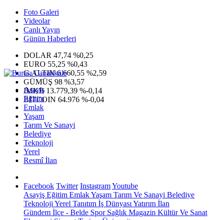
Foto Galeri
Videolar
Canlı Yayın
Günün Haberleri
DOLAR
47,74
%0,25
EURO
55,25
%0,43
G.ALTIN
6.660,55
%2,59
GÜMÜŞ
98
%3,57
Asayiş
IMKB
13.779,39
%-0,14
Eğitim
BITCOIN
64.976
%-0,04
Emlak
Yaşam
Tarım Ve Sanayi
Belediye
Teknoloji
Yerel
Resmî İlan
Facebook
Twitter
Instagram
Youtube
Asayiş
Eğitim
Emlak
Yaşam
Tarım Ve Sanayi
Belediye
Teknoloji
Yerel
Tanıtım
İş Dünyası
Yatırım
İlan
Gündem
İlçe - Belde
Spor
Sağlık
Magazin
Kültür Ve Sanat