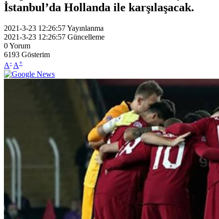
İstanbul’da Hollanda ile karşılaşacak.
2021-3-23 12:26:57
Yayınlanma
2021-3-23 12:26:57
Güncelleme
0
Yorum
6193
Gösterim
-
+
A
A