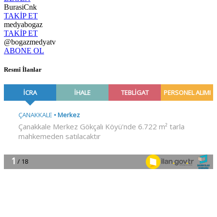
BurasiCnk
TAKİP ET
medyabogaz
TAKİP ET
@bogazmedyatv
ABONE OL
Resmî İlanlar