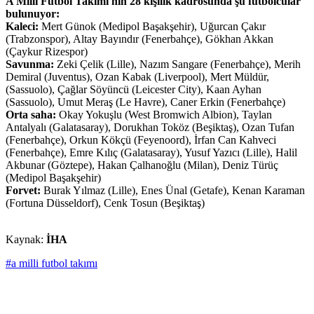
A Milli Futbol Takımı'nın 28 kişilik kadrosunda şu futbolcular
bulunuyor:
Kaleci:
Mert Günok (Medipol Başakşehir), Uğurcan Çakır
(Trabzonspor), Altay Bayındır (Fenerbahçe), Gökhan Akkan
(Çaykur Rizespor)
Savunma:
Zeki Çelik (Lille), Nazım Sangare (Fenerbahçe), Merih
Demiral (Juventus), Ozan Kabak (Liverpool), Mert Müldür,
(Sassuolo), Çağlar Söyüncü (Leicester City), Kaan Ayhan
(Sassuolo), Umut Meraş (Le Havre), Caner Erkin (Fenerbahçe)
Orta saha:
Okay Yokuşlu (West Bromwich Albion), Taylan
Antalyalı (Galatasaray), Dorukhan Toköz (Beşiktaş), Ozan Tufan
(Fenerbahçe), Orkun Kökçü (Feyenoord), İrfan Can Kahveci
(Fenerbahçe), Emre Kılıç (Galatasaray), Yusuf Yazıcı (Lille), Halil
Akbunar (Göztepe), Hakan Çalhanoğlu (Milan), Deniz Türüç
(Medipol Başakşehir)
Forvet:
Burak Yılmaz (Lille), Enes Ünal (Getafe), Kenan Karaman
(Fortuna Düsseldorf), Cenk Tosun (Beşiktaş)
Kaynak:
İHA
#a milli futbol takımı