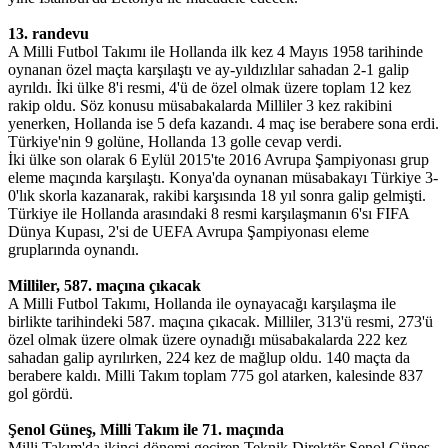
13. randevu
A Milli Futbol Takımı ile Hollanda ilk kez 4 Mayıs 1958 tarihinde
oynanan özel maçta karşılaştı ve ay-yıldızlılar sahadan 2-1 galip
ayrıldı. İki ülke 8'i resmi, 4'ü de özel olmak üzere toplam 12 kez
rakip oldu. Söz konusu müsabakalarda Milliler 3 kez rakibini
yenerken, Hollanda ise 5 defa kazandı. 4 maç ise berabere sona erdi.
Türkiye'nin 9 golüne, Hollanda 13 golle cevap verdi.
İki ülke son olarak 6 Eylül 2015'te 2016 Avrupa Şampiyonası grup
eleme maçında karşılaştı. Konya'da oynanan müsabakayı Türkiye 3-
0'lık skorla kazanarak, rakibi karşısında 18 yıl sonra galip gelmişti.
Türkiye ile Hollanda arasındaki 8 resmi karşılaşmanın 6'sı FIFA
Dünya Kupası, 2'si de UEFA Avrupa Şampiyonası eleme
gruplarında oynandı.
Milliler, 587. maçına çıkacak
A Milli Futbol Takımı, Hollanda ile oynayacağı karşılaşma ile
birlikte tarihindeki 587. maçına çıkacak. Milliler, 313'ü resmi, 273'ü
özel olmak üzere olmak üzere oynadığı müsabakalarda 222 kez
sahadan galip ayrılırken, 224 kez de mağlup oldu. 140 maçta da
berabere kaldı. Milli Takım toplam 775 gol atarken, kalesinde 837
gol gördü.
Şenol Güneş, Milli Takım ile 71. maçında
Milli Takım'da ikinci dönemi geçiren Teknik Direktör Şenol Güneş,