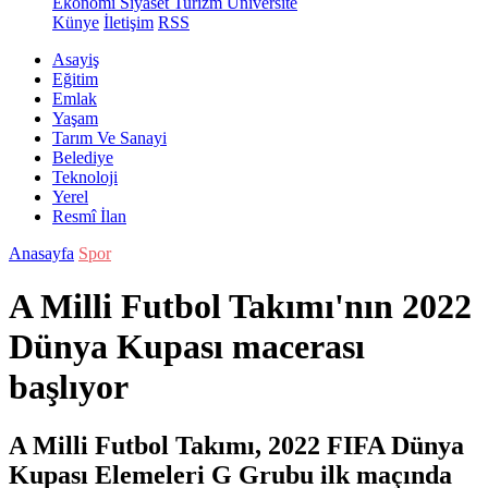
Ekonomi
Siyaset
Turizm
Üniversite
Künye
İletişim
RSS
Asayiş
Eğitim
Emlak
Yaşam
Tarım Ve Sanayi
Belediye
Teknoloji
Yerel
Resmî İlan
Anasayfa
Spor
A Milli Futbol Takımı'nın 2022
Dünya Kupası macerası
başlıyor
A Milli Futbol Takımı, 2022 FIFA Dünya
Kupası Elemeleri G Grubu ilk maçında