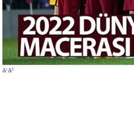
-
+
A
A