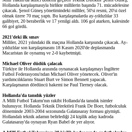
Hollanda karşılaşmasıyla birlikte millilerin başında 71. mücadelesine
çıkacak. Şenol Güneş yönetimindeki milliler, 50'si resmi, 20'si özel
olmak üzere 70 maç yaptı. Bu karşılaşmalarda ay-yıldızlılar 33
galibiyet, 20 beraberlik ve 17 yenilgi aldı. 106 gol atarken, kalesinde
66 gol gördü.
2021'deki ilk sınav
Milliler, 2021 yılındaki ilk maçına Hollanda karşısında çıkacak. Ay-
yıldızlılar son karşılaşmasını 18 Kasım 2020'de deplasmanda
Macaristan ile oynamış ve 2-0 kaybetmişti.
Michael Oliver düdük çalacak
Türkiye ile Hollanda arasında oynanacak karşılaşmayı İngiltere
Futbol Federasyonu'ndan Michael Oliver yönetecek. Oliver'in
yardımcılıklarını Stuart Burt ve Simon Bennett yapacak.
Karşılaşmanın dördüncü hakemi ise Paul Tierney olacak.
Hollanda'da tanıdık yüzler
A Milli Futbol Takımı'nın rakibi Hollanda'da tanıdık isimler
bulunuyor. Hollanda Teknik Direktörü Frank De Boer, futbolculuk
döneminde 2003-2004 sezonunda Galatasaray forması giymişti.
Hollandalı teknik adamın belirlediği 24 kişilik aday kadroda
Galatasaray'da oynayan Ryan Babel de yer alıyor.