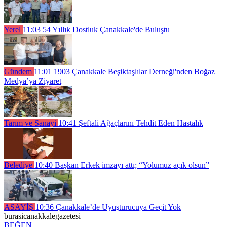
Yerel
11:03
54 Yıllık Dostluk Çanakkale'de Buluştu
Gündem
11:01
1903 Çanakkale Beşiktaşlılar Derneği'nden Boğaz
Medya’ya Ziyaret
Tarım ve Sanayi
10:41
Şeftali Ağaçlarını Tehdit Eden Hastalık
Belediye
10:40
Başkan Erkek imzayı attı; “Yolumuz açık olsun”
ASAYİŞ
10:36
Çanakkale’de Uyuşturucuya Geçit Yok
burasicanakkalegazetesi
BEĞEN