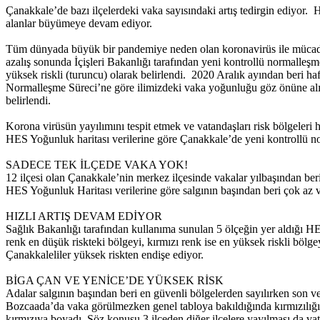
Çanakkale’de bazı ilçelerdeki vaka sayısındaki artış tedirgin ediyor.
alanlar büyümeye devam ediyor.
Tüm dünyada büyük bir pandemiye neden olan koronavirüs ile mücadele 
azalış sonunda İçişleri Bakanlığı tarafından yeni kontrollü normalleşme 
yüksek riskli (turuncu) olarak belirlendi. 2020 Aralık ayından beri 
Normalleşme Süreci’ne göre ilimizdeki vaka yoğunluğu göz önüne alına
belirlendi.
Korona virüsün yayılımını tespit etmek ve vatandaşları risk bölgeleri
HES Yoğunluk haritası verilerine göre Çanakkale’de yeni kontrollü n
SADECE TEK İLÇEDE VAKA YOK!
12 ilçesi olan Çanakkale’nin merkez ilçesinde vakalar yılbaşından beri
HES Yoğunluk Haritası verilerine göre salgının başından beri çok az
HIZLI ARTIŞ DEVAM EDİYOR
Sağlık Bakanlığı tarafından kullanıma sunulan 5 ölçeğin yer aldığı HES
renk en düşük riskteki bölgeyi, kırmızı renk ise en yüksek riskli böl
Çanakkaleliler yüksek riskten endişe ediyor.
BİGA ÇAN VE YENİCE’DE YÜKSEK RİSK
Adalar salgının başından beri en güvenli bölgelerden sayılırken son v
Bozcaada’da vaka görülmezken genel tabloya bakıldığında kırmızılığın e
kırmızıya boyadı. Söz konusu 3 ilçeden diğer ilçelere yayılması da va