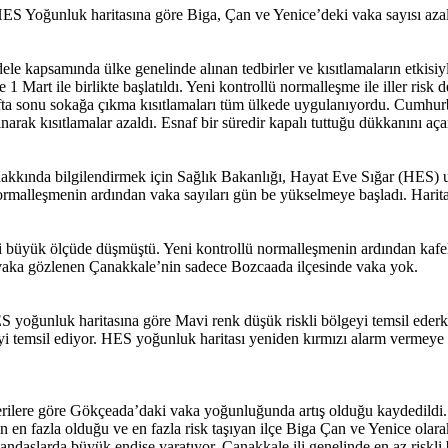
 HES Yoğunluk haritasına göre Biga, Çan ve Yenice’deki vaka sayısı azal
kapsamında ülke genelinde alınan tedbirler ve kısıtlamaların etkisiyle
1 Mart ile birlikte başlatıldı. Yeni kontrollü normalleşme ile iller risk 
hafta sonu sokağa çıkma kısıtlamaları tüm ülkede uygulanıyordu. Cumhur
rak kısıtlamalar azaldı. Esnaf bir süredir kapalı tuttuğu dükkanını aç
 hakkında bilgilendirmek için Sağlık Bakanlığı, Hayat Eve Sığar (HES) u
ormalleşmenin ardından vaka sayıları gün be yükselmeye başladı. Harit
 büyük ölçüde düşmüştü. Yeni kontrollü normalleşmenin ardından kafeler 
 vaka gözlenen Çanakkale’nin sadece Bozcaada ilçesinde vaka yok.
 yoğunluk haritasına göre Mavi renk düşük riskli bölgeyi temsil ederken,
geyi temsil ediyor. HES yoğunluk haritası yeniden kırmızı alarm vermeye
erilere göre Gökçeada’daki vaka yoğunluğunda artış olduğu kaydedildi. 
n fazla olduğu ve en fazla risk taşıyan ilçe Biga Çan ve Yenice olarak 
tandaşlarda büyük endişe yaratıyor. Çanakkale ili genelinde en az risk