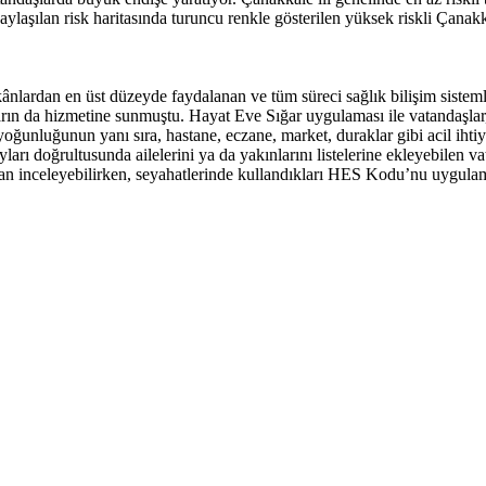
paylaşılan risk haritasında turuncu renkle gösterilen yüksek riskli Çan
ardan en üst düzeyde faydalanan ve tüm süreci sağlık bilişim sistemler
rın da hizmetine sunmuştu. Hayat Eve Sığar uygulaması ile vatandaşlar, 
ğunluğunun yanı sıra, hastane, eczane, market, duraklar gibi acil ihtiya
ları doğrultusunda ailelerini ya da yakınlarını listelerine ekleyebilen v
n inceleyebilirken, seyahatlerinde kullandıkları HES Kodu’nu uygulam