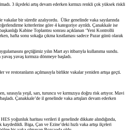
madı. 3 ilçedeki artış devam ederken kırmızı renkli çok yüksek riskli
 vakalar bir süredir azalıyordu. Ülke genelinde vaka sayılarında
değerlendirme kriterlerine göre 4 kategoriye ayrıldı. Çanakkale ise
başkanlığı Kabine Toplantısı sonrası açıklanan ‘Yeni Kontrollü
arken, hafta sonu sokağa çıkma kısıtlaması sadece Pazar günü olarak
ygulamasını geçtiğimiz yılın Mart ayı itibarıyla kullanıma sundu.
a yavaş yavaş kırmıza dönmeye başladı.
ve restoranların açılmasıyla birlikte vakalar yeniden artışa geçti.
 sırasıyla yeşil, sarı, turuncu ve kırmızıya doğru risk artıyor. Mavi
 başladı. Çanakkale’de il genelinde vaka artışları devam ederken
HES yoğunluk haritası verileri il genelinde dikkate alındığında,
kaydedildi. Biga, Çan ve Ezine’deki hızlı vaka artışı ilçeleri
li bölge hiç vaka olmayan Bozcaada oldu.