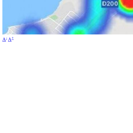
-
+
A
A