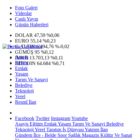
Foto Galeri
Videolar
Canlı Yayın
Günün Haberleri
DOLAR
47,59
%0,06
EURO
55,14
%0,23
G.ALTIN
6.494,76
%-0,02
GÜMÜŞ
95
%0,12
Asayiş
IMKB
13.703,13
%0,11
Eğitim
BITCOIN
64.684
%0,71
Emlak
Yaşam
Tarım Ve Sanayi
Belediye
Teknoloji
Yerel
Resmî İlan
Facebook
Twitter
Instagram
Youtube
Asayiş
Eğitim
Emlak
Yaşam
Tarım Ve Sanayi
Belediye
Teknoloji
Yerel
Tanıtım
İş Dünyası
Yatırım
İlan
Gündem
İlçe - Belde
Spor
Sağlık
Magazin
Kültür Ve Sanat