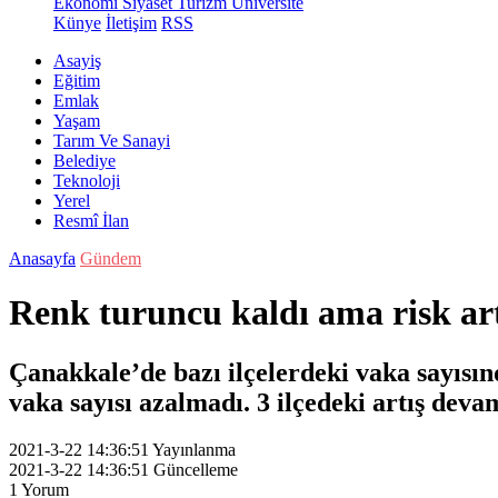
Ekonomi
Siyaset
Turizm
Üniversite
Künye
İletişim
RSS
Asayiş
Eğitim
Emlak
Yaşam
Tarım Ve Sanayi
Belediye
Teknoloji
Yerel
Resmî İlan
Anasayfa
Gündem
Renk turuncu kaldı ama risk ar
Çanakkale’de bazı ilçelerdeki vaka sayısın
vaka sayısı azalmadı. 3 ilçedeki artış dev
2021-3-22 14:36:51
Yayınlanma
2021-3-22 14:36:51
Güncelleme
1
Yorum