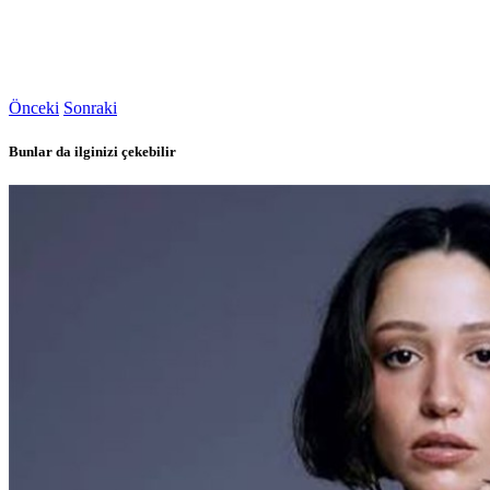
Önceki
Sonraki
Bunlar da ilginizi çekebilir