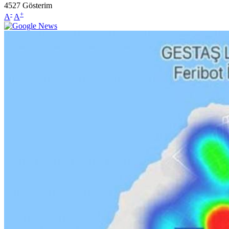
4527
Gösterim
-
+
A
A