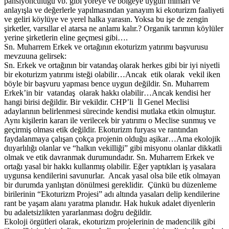
pansiyonculuğu vb. gibi yöreye ve bölgeye uygun mimari ve
anlayışla ve değerlerle yapılmasından yanayım ki ekoturizm faaliyeti
ve geliri köylüye ve yerel halka yarasın. Yoksa bu işe de zengin
şirketler, varsıllar el atarsa ne anlamı kalır.? Organik tarımın köylüler
yerine şirketlerin eline geçmesi gibi….
Sn. Muharrem Erkek ve ortağının ekoturizm yatırımı başvurusu
mevzuuna gelirsek:
Sn. Erkek ve ortağının bir vatandaş olarak herkes gibi bir iyi niyetli
bir ekoturizm yatırımı isteği olabilir…Ancak etik olarak vekil iken
böyle bir başvuru yapması bence uygun değildir. Sn. Muharrem
Erkek’in bir vatandaş olarak hakkı olabilir…Ancak kendisi her
hangi birisi değildir. Bir vekildir. CHP’li İl Genel Meclisi
adaylarının belirlenmesi sürecinde kendisi mutlaka etkin olmuştur.
Aynı kişilerin kararı ile verilecek bir yatırımı o Meclise sunmuş ve
geçirmiş olması etik değildir. Ekoturizm furyası ve rantından
faydalanmaya çalışan çokça projenin olduğu aşikar…Ama ekolojik
duyarlılığı olanlar ve “halkın vekilliği” gibi misyonu olanlar dikkatli
olmak ve etik davranmak durumundadır. Sn. Muharrem Erkek ve
ortağı yasal bir hakkı kullanmış olabilir. Eğer yaptıkları iş yasalara
uygunsa kendilerini savunurlar. Ancak yasal olsa bile etik olmayan
bir durumda yanlıştan dönülmesi gereklidir. Çünkü bu düzenleme
birilerinin “Ekoturizm Projesi” adı altında yasaları delip kendilerine
rant be yaşam alanı yaratma planıdır. Hak hukuk adalet diyenlerin
bu adaletsizlikten yararlanması doğru değildir.
Ekoloji örgütleri olarak, ekoturizm projelerinin de madencilik gibi