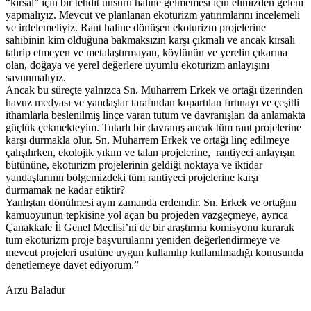
“kırsal” için bir tehdit unsuru haline gelmemesi için elimizden geleni
yapmalıyız. Mevcut ve planlanan ekoturizm yatırımlarını incelemeli
ve irdelemeliyiz. Rant haline dönüşen ekoturizm projelerine
sahibinin kim olduğuna bakmaksızın karşı çıkmalı ve ancak kırsalı
tahrip etmeyen ve metalaştırmayan, köylünün ve yerelin çıkarına
olan, doğaya ve yerel değerlere uyumlu ekoturizm anlayışını
savunmalıyız.
Ancak bu süreçte yalnızca Sn. Muharrem Erkek ve ortağı üzerinden
havuz medyası ve yandaşlar tarafından kopartılan fırtınayı ve çeşitli
ithamlarla beslenilmiş linçe varan tutum ve davranışları da anlamakta
güçlük çekmekteyim. Tutarlı bir davranış ancak tüm rant projelerine
karşı durmakla olur. Sn. Muharrem Erkek ve ortağı linç edilmeye
çalışılırken, ekolojik yıkım ve talan projelerine, rantiyeci anlayışın
bütününe, ekoturizm projelerinin geldiği noktaya ve iktidar
yandaşlarının bölgemizdeki tüm rantiyeci projelerine karşı
durmamak ne kadar etiktir?
Yanlıştan dönülmesi aynı zamanda erdemdir. Sn. Erkek ve ortağını
kamuoyunun tepkisine yol açan bu projeden vazgeçmeye, ayrıca
Çanakkale İl Genel Meclisi’ni de bir araştırma komisyonu kurarak
tüm ekoturizm proje başvurularını yeniden değerlendirmeye ve
mevcut projeleri usulüne uygun kullanılıp kullanılmadığı konusunda
denetlemeye davet ediyorum.”
Arzu Baladur