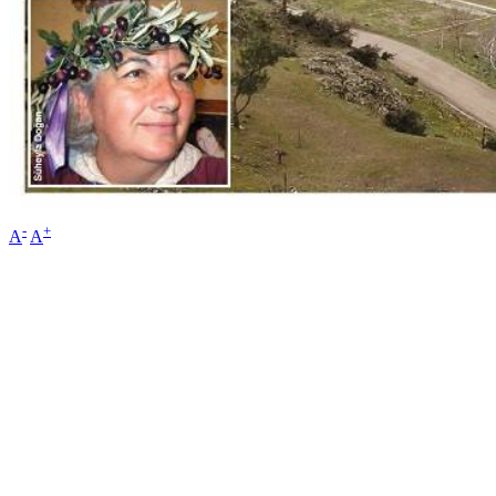
-
+
A
A