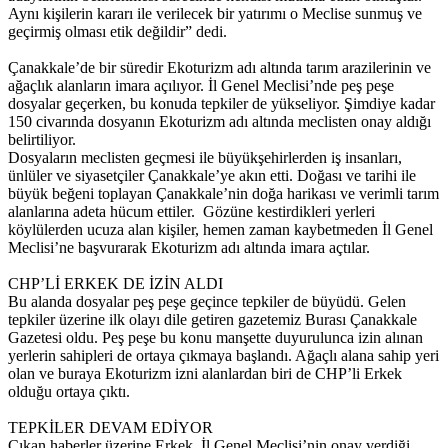
Aynı kişilerin kararı ile verilecek bir yatırımı o Meclise sunmuş ve
geçirmiş olması etik değildir” dedi.
Çanakkale’de bir süredir Ekoturizm adı altında tarım arazilerinin ve
ağaçlık alanların imara açılıyor. İl Genel Meclisi’nde peş peşe
dosyalar geçerken, bu konuda tepkiler de yükseliyor. Şimdiye kadar
150 civarında dosyanın Ekoturizm adı altında meclisten onay aldığı
belirtiliyor.
Dosyaların meclisten geçmesi ile büyükşehirlerden iş insanları,
ünlüler ve siyasetçiler Çanakkale’ye akın etti. Doğası ve tarihi ile
büyük beğeni toplayan Çanakkale’nin doğa harikası ve verimli tarım
alanlarına adeta hücum ettiler. Gözüne kestirdikleri yerleri
köylülerden ucuza alan kişiler, hemen zaman kaybetmeden İl Genel
Meclisi’ne başvurarak Ekoturizm adı altında imara açtılar.
CHP’Lİ ERKEK DE İZİN ALDI
Bu alanda dosyalar peş peşe geçince tepkiler de büyüdü. Gelen
tepkiler üzerine ilk olayı dile getiren gazetemiz Burası Çanakkale
Gazetesi oldu. Peş peşe bu konu manşette duyurulunca izin alınan
yerlerin sahipleri de ortaya çıkmaya başlandı. Ağaçlı alana sahip yeri
olan ve buraya Ekoturizm izni alanlardan biri de CHP’li Erkek
olduğu ortaya çıktı.
TEPKİLER DEVAM EDİYOR
Çıkan haberler üzerine Erkek, İl Genel Meclisi’nin onay verdiği