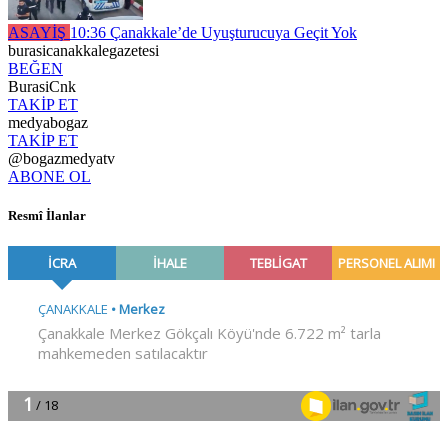
ASAYİŞ
10:36
Çanakkale’de Uyuşturucuya Geçit Yok
burasicanakkalegazetesi
BEĞEN
BurasiCnk
TAKİP ET
medyabogaz
TAKİP ET
@bogazmedyatv
ABONE OL
Resmî İlanlar