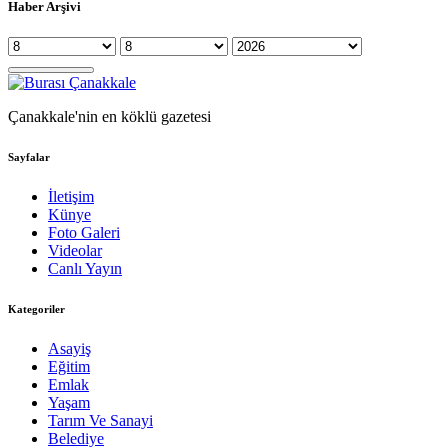
Haber Arşivi
Çanakkale'nin en köklü gazetesi
Sayfalar
İletişim
Künye
Foto Galeri
Videolar
Canlı Yayın
Kategoriler
Asayiş
Eğitim
Emlak
Yaşam
Tarım Ve Sanayi
Belediye