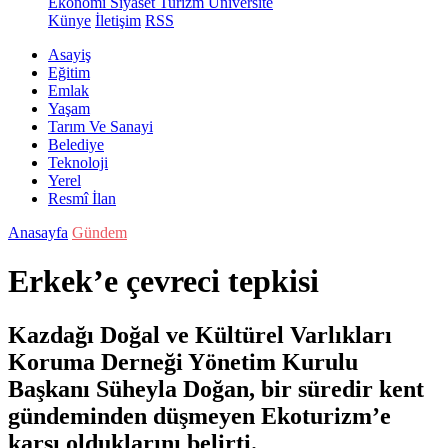
Ekonomi
Siyaset
Turizm
Üniversite
Künye
İletişim
RSS
Asayiş
Eğitim
Emlak
Yaşam
Tarım Ve Sanayi
Belediye
Teknoloji
Yerel
Resmî İlan
Anasayfa
Gündem
Erkek’e çevreci tepkisi
Kazdağı Doğal ve Kültürel Varlıkları
Koruma Derneği Yönetim Kurulu
Başkanı Süheyla Doğan, bir süredir kent
gündeminden düşmeyen Ekoturizm’e
karşı olduklarını belirti.