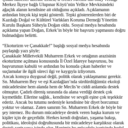
Merkez İlçeye bağlı Ulupınar Köyü’nün Yellice Mevkisindeki
ağaçlık alanın kendisine ait olduğunu açıkladı. Açıklamanın
ardından birçok kişi tepki gösterdi. Tepki gösterenlerden biri de
Kazdağı Doğal ve Kültürel Varlıkları Koruma Derneği Yönetim
Kurulu Başkanı Süheyla Doğan oldu. Sosyal medya hesabında
açıklama yapan Doğan, Erkek’in böyle bir başvuru yapmasını doğru
bulmadığını belirtti.
“Ekoturizm ve Çanakkale!” başlığı sosyal medya hesabında
paylaştığı yazı şöyle;
Çanakkale Milletvekili Muharrem Erkek ve ortağının arazisinin
ekoturizme açılması konusunda İl Özel İdareye başvurusu, bu
başvurunun kabulü ve ardından bu konuda çıkan haberler ve
suçlamalar ile ilgili süreci ilgi ve kaygıyla izliyorum.
Ancak konuya duygusal değil, politik olarak yaklaşmamız gerekir.
Sn. Muharrem Bey ve eşi Kazdağları’nda sürdürdüğümüz ekoloji
mücadelesine hem alanda hem de Meclis’te ciddi anlamda destek
olmuştur. Çadırlı direniş sırasında da alana verdiği destek çok
kıymetlidir. Ellerine sağlık., kendisine ve sevgili eşine çok teşekkür
ederiz. Ancak bu tutumu nedeniyle kendisine bir diyet borcumuz
yoktur ve olamaz. Zaten sanırım Sn. Muharrem Erkek de böyle bir
şey istemez. Bu durum mücadeleye destek veren başka kurum ve
kişiler için de geçerlidir. Herkes kendi doğruları, yaşama bakışı,
politikası, ideolojisi doğrultusunda bir mücadeleye karşılıksız olarak
destek verir veya içinde olur. Hepimiz bu mücadele içerisinde bedel