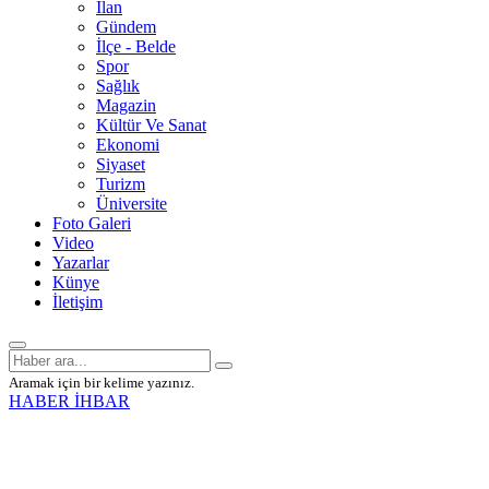
İlan
Gündem
İlçe - Belde
Spor
Sağlık
Magazin
Kültür Ve Sanat
Ekonomi
Siyaset
Turizm
Üniversite
Foto Galeri
Video
Yazarlar
Künye
İletişim
Aramak için bir kelime yazınız.
HABER İHBAR