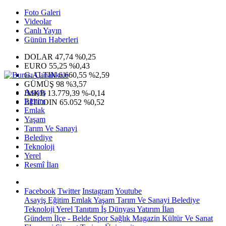
Foto Galeri
Videolar
Canlı Yayın
Günün Haberleri
DOLAR
47,74
%0,25
EURO
55,25
%0,43
G.ALTIN
6.660,55
%2,59
GÜMÜŞ
98
%3,57
Asayiş
IMKB
13.779,39
%-0,14
Eğitim
BITCOIN
65.052
%0,52
Emlak
Yaşam
Tarım Ve Sanayi
Belediye
Teknoloji
Yerel
Resmî İlan
Facebook
Twitter
Instagram
Youtube
Asayiş
Eğitim
Emlak
Yaşam
Tarım Ve Sanayi
Belediye
Teknoloji
Yerel
Tanıtım
İş Dünyası
Yatırım
İlan
Gündem
İlçe - Belde
Spor
Sağlık
Magazin
Kültür Ve Sanat