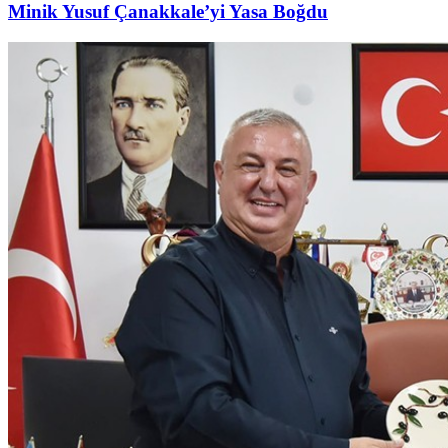
Minik Yusuf Çanakkale’yi Yasa Boğdu