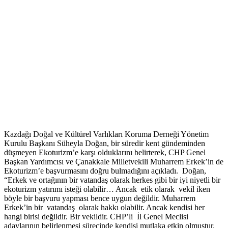
Kazdağı Doğal ve Kültürel Varlıkları Koruma Derneği Yönetim
Kurulu Başkanı Süheyla Doğan, bir süredir kent gündeminden
düşmeyen Ekoturizm’e karşı olduklarını belirterek, CHP Genel
Başkan Yardımcısı ve Çanakkale Milletvekili Muharrem Erkek’in de
Ekoturizm’e başvurmasını doğru bulmadığını açıkladı. Doğan,
“Erkek ve ortağının bir vatandaş olarak herkes gibi bir iyi niyetli bir
ekoturizm yatırımı isteği olabilir… Ancak etik olarak vekil iken
böyle bir başvuru yapması bence uygun değildir. Muharrem
Erkek’in bir vatandaş olarak hakkı olabilir. Ancak kendisi her
hangi birisi değildir. Bir vekildir. CHP’li İl Genel Meclisi
adaylarının belirlenmesi sürecinde kendisi mutlaka etkin olmuştur.