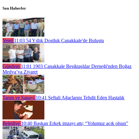
Son Haberler
Yerel
11:03
54 Yıllık Dostluk Çanakkale'de Buluştu
Gündem
11:01
1903 Çanakkale Beşiktaşlılar Derneği'nden Boğaz
Medya’ya Ziyaret
Tarım ve Sanayi
10:41
Şeftali Ağaçlarını Tehdit Eden Hastalık
Belediye
10:40
Başkan Erkek imzayı attı; “Yolumuz açık olsun”