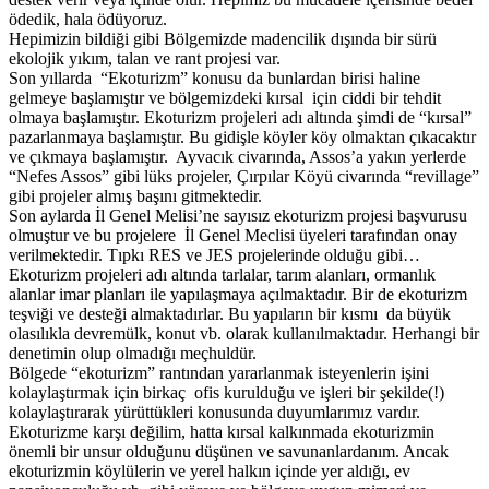
ödedik, hala ödüyoruz.
Hepimizin bildiği gibi Bölgemizde madencilik dışında bir sürü
ekolojik yıkım, talan ve rant projesi var.
Son yıllarda “Ekoturizm” konusu da bunlardan birisi haline
gelmeye başlamıştır ve bölgemizdeki kırsal için ciddi bir tehdit
olmaya başlamıştır. Ekoturizm projeleri adı altında şimdi de “kırsal”
pazarlanmaya başlamıştır. Bu gidişle köyler köy olmaktan çıkacaktır
ve çıkmaya başlamıştır. Ayvacık civarında, Assos’a yakın yerlerde
“Nefes Assos” gibi lüks projeler, Çırpılar Köyü civarında “revillage”
gibi projeler almış başını gitmektedir.
Son aylarda İl Genel Melisi’ne sayısız ekoturizm projesi başvurusu
olmuştur ve bu projelere İl Genel Meclisi üyeleri tarafından onay
verilmektedir. Tıpkı RES ve JES projelerinde olduğu gibi…
Ekoturizm projeleri adı altında tarlalar, tarım alanları, ormanlık
alanlar imar planları ile yapılaşmaya açılmaktadır. Bir de ekoturizm
teşviği ve desteği almaktadırlar. Bu yapıların bir kısmı da büyük
olasılıkla devremülk, konut vb. olarak kullanılmaktadır. Herhangi bir
denetimin olup olmadığı meçhuldür.
Bölgede “ekoturizm” rantından yararlanmak isteyenlerin işini
kolaylaştırmak için birkaç ofis kurulduğu ve işleri bir şekilde(!)
kolaylaştırarak yürüttükleri konusunda duyumlarımız vardır.
Ekoturizme karşı değilim, hatta kırsal kalkınmada ekoturizmin
önemli bir unsur olduğunu düşünen ve savunanlardanım. Ancak
ekoturizmin köylülerin ve yerel halkın içinde yer aldığı, ev