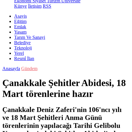
Ekonomi
Siyaset
Turizm
Üniversite
Künye
İletişim
RSS
Asayiş
Eğitim
Emlak
Yaşam
Tarım Ve Sanayi
Belediye
Teknoloji
Yerel
Resmî İlan
Anasayfa
Gündem
Çanakkale Şehitler Abidesi, 18
Mart törenlerine hazır
Çanakkale Deniz Zaferi'nin 106'ncı yılı
ve 18 Mart Şehitleri Anma Günü
törenlerinin yapılacağı Tarihi Gelibolu