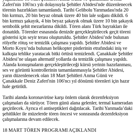
Zaferi'nin 106'ncı yılı dolayısıyla Şehitler Abidesi'nde düzenlenecek
törenin hazırlıkları tamamlandı. Tarihi Gelibolu Yarımadası'nda 20
bin kırmızı, 20 bin beyaz olmak üzere 40 bin lale soğanı dikildi. 6
bin kırmızı şakayık, 4 bin beyaz şakayık olmak üzere 10 bin şakayık
sembolik şehit mezarlarına dikildi. Tören alanı Türk bayrakları ile
donatıldı. Törenler esnasında denizde gerçekleştirilecek geçit töreni
gösterisi için seyir terası oluşturuldu. Şehitler Abidesi’nde bulunan
rölyefte rötuş ve temizlik çalışması yapıldı. Şehitler Abidesi ve
Morto Koyu’nda bulunan helikopter pistlerinin etrafındaki iniş ve
kalkışta tehlike yaratacak bitki örtüsü temizlendi. Çanakkale Şehitler
Abidesi’ne ulaşan alternatif yollarda da temizlik çalışması yapıldı.
Alanda konuşmaların gerçekleştirileceği kürsü yerinin hazırlanması,
ses ve görüntü kontrollerinin tamamlanmasıyla Şehitler Abidesi,
yarın düzenlenecek olan 18 Mart Şehitleri Anma Günü ve
Çanakkale Deniz Zaferi'nin 106'ncı yıl dönümü törenleri için hazır
hale getirildi.
Tarihi alanda koronavirüse karşı önlem olarak dezenfeksiyon
çalışmaları da sürüyor. Tören günü alana gelenler, termal kameradan
geçirilecek. Ayrıca el antiseptikleri dağıtılacak. Tarihi Yarımada’daki
şehitlikler ile müzelerde tören öncesi ve sonrasında dezenfeksiyon
çalışmalarına devam edilecek.
18 MART TÖREN PROGRAMI AÇIKLANDI