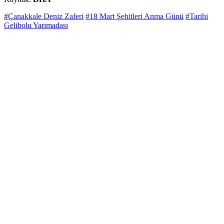
#Çanakkale Deniz Zaferi
#18 Mart Şehitleri Anma Günü
#Tarihi
Gelibolu Yarımadası