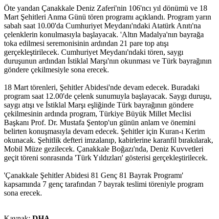
Öte yandan Çanakkale Deniz Zaferi'nin 106'ncı yıl dönümü ve 18
Mart Şehitleri Anma Günü tören programı açıklandı. Program yarın
sabah saat 10.00'da Cumhuriyet Meydanı'ndaki Atatürk Anıtı'na
çelenklerin konulmasıyla başlayacak. 'Altın Madalya'nın bayrağa
toka edilmesi seremonisinin ardından 21 pare top atışı
gerçekleştirilecek. Cumhuriyet Meydanı'ndaki tören, saygı
duruşunun ardından İstiklal Marşı'nın okunması ve Türk bayrağının
göndere çekilmesiyle sona erecek.
18 Mart törenleri, Şehitler Abidesi'nde devam edecek. Buradaki
program saat 12.00'de çelenk sunumuyla başlayacak. Saygı duruşu,
saygı atışı ve İstiklal Marşı eşliğinde Türk bayrağının göndere
çekilmesinin ardında program, Türkiye Büyük Millet Meclisi
Başkanı Prof. Dr. Mustafa Şentop'un günün anlam ve önemini
belirten konuşmasıyla devam edecek. Şehitler için Kuran-ı Kerim
okunacak. Şehitlik defteri imzalanıp, kabirlerine karanfil bırakılarak,
Mobil Müze gezilecek. Çanakkale Boğazı'nda, Deniz Kuvvetleri
geçit töreni sonrasında 'Türk Yıldızları' gösterisi gerçekleştirilecek.
'Çanakkale Şehitler Abidesi 81 Genç 81 Bayrak Programı'
kapsamında 7 genç tarafından 7 bayrak teslimi töreniyle program
sona erecek.
Kaynak:
DHA