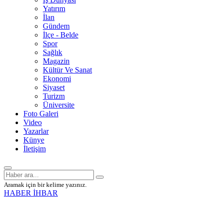
Yatırım
İlan
Gündem
İlçe - Belde
Spor
Sağlık
Magazin
Kültür Ve Sanat
Ekonomi
Siyaset
Turizm
Üniversite
Foto Galeri
Video
Yazarlar
Künye
İletişim
Aramak için bir kelime yazınız.
HABER İHBAR