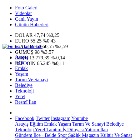
Foto Galeri
Videolar
Canlı Yayın
Günün Haberleri
DOLAR
47,74
%0,25
EURO
55,25
%0,43
G.ALTIN
6.660,55
%2,59
GÜMÜŞ
98
%3,57
Asayiş
IMKB
13.779,39
%-0,14
Eğitim
BITCOIN
65.245
%0,11
Emlak
Yaşam
Tarım Ve Sanayi
Belediye
Teknoloji
Yerel
Resmî İlan
Facebook
Twitter
Instagram
Youtube
Asayiş
Eğitim
Emlak
Yaşam
Tarım Ve Sanayi
Belediye
Teknoloji
Yerel
Tanıtım
İş Dünyası
Yatırım
İlan
Gündem
İlçe - Belde
Spor
Sağlık
Magazin
Kültür Ve Sanat