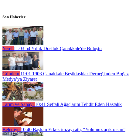
Son Haberler
Yerel
11:03
54 Yıllık Dostluk Çanakkale'de Buluştu
Gündem
11:01
1903 Çanakkale Beşiktaşlılar Derneği'nden Boğaz
Medya’ya Ziyaret
Tarım ve Sanayi
10:41
Şeftali Ağaçlarını Tehdit Eden Hastalık
Belediye
10:40
Başkan Erkek imzayı attı; “Yolumuz açık olsun”