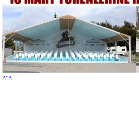
-
+
A
A