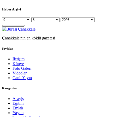
Haber Arşivi
Çanakkale'nin en köklü gazetesi
Sayfalar
İletişim
Künye
Foto Galeri
Videolar
Canlı Yayın
Kategoriler
Asayiş
Eğitim
Emlak
Yaşam