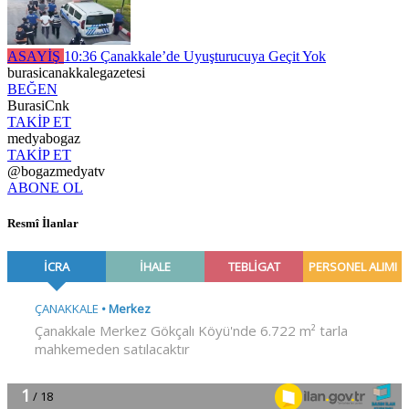
ASAYİŞ
10:36
Çanakkale’de Uyuşturucuya Geçit Yok
burasicanakkalegazetesi
BEĞEN
BurasiCnk
TAKİP ET
medyabogaz
TAKİP ET
@bogazmedyatv
ABONE OL
Resmî İlanlar