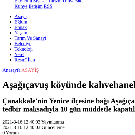
Ekonomi
Siyaset
Turizm
Üniversite
Künye
İletişim
RSS
Asayiş
Eğitim
Emlak
Yaşam
Tarım Ve Sanayi
Belediye
Teknoloji
Yerel
Resmî İlan
Anasayfa
ASAYİŞ
Aşağıçavuş köyünde kahvehanele
Çanakkale'nin Yenice ilçesine bağı Aşağıç
tedbir maksadıyla 10 gün müddetle kapatıl
2021-3-16 12:40:03
Yayınlanma
2021-3-16 12:40:03
Güncelleme
0
Yorum