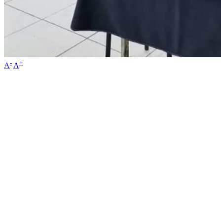
-
+
A
A