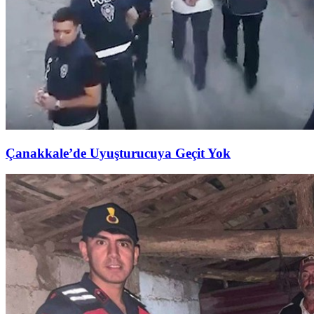
Çanakkale’de Uyuşturucuya Geçit Yok