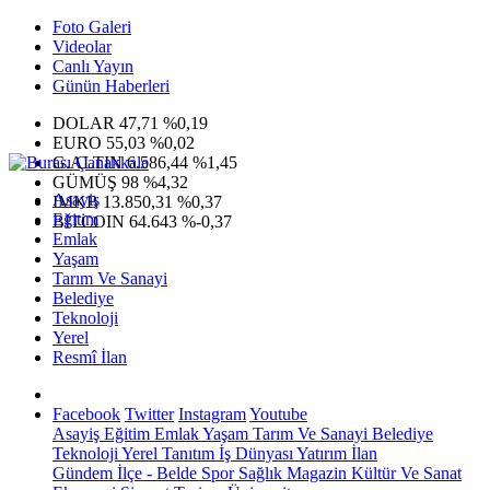
Foto Galeri
Videolar
Canlı Yayın
Günün Haberleri
DOLAR
47,71
%0,19
EURO
55,03
%0,02
G.ALTIN
6.586,44
%1,45
GÜMÜŞ
98
%4,32
Asayiş
IMKB
13.850,31
%0,37
Eğitim
BITCOIN
64.643
%-0,37
Emlak
Yaşam
Tarım Ve Sanayi
Belediye
Teknoloji
Yerel
Resmî İlan
Facebook
Twitter
Instagram
Youtube
Asayiş
Eğitim
Emlak
Yaşam
Tarım Ve Sanayi
Belediye
Teknoloji
Yerel
Tanıtım
İş Dünyası
Yatırım
İlan
Gündem
İlçe - Belde
Spor
Sağlık
Magazin
Kültür Ve Sanat