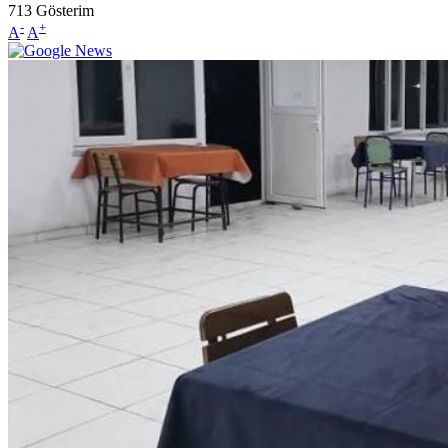
713
Gösterim
-
+
A
A