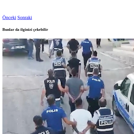
Önceki
Sonraki
Bunlar da ilginizi çekebilir