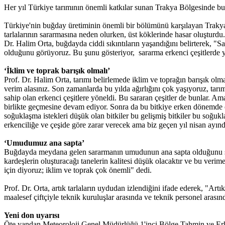
Her yıl Türkiye tarımının önemli katkılar sunan Trakya Bölgesinde bu
Türkiye'nin buğday üretiminin önemli bir bölümünü karşılayan Trakya'
tarlalarının sararmasına neden olurken, üst köklerinde hasar oluştur
Dr. Halim Orta, buğdayda ciddi sıkıntıların yaşandığını belirterek, "
olduğunu görüyoruz. Bu şunu gösteriyor, sararma erkenci çeşitlerde y
‘İklim ve toprak barışık olmalı’
Prof. Dr. Halim Orta, tarımı belirlemede iklim ve toprağın barışık olma
verim alasınız. Son zamanlarda bu yılda ağırlığını çok yaşıyoruz, tar
sahip olan erkenci çeşitlere yöneldi. Bu sararan çeşitler de bunlar. Ama
birlikte geçmesine devam ediyor. Sonra da bu bitkiye erken dönemde oca
soğuklaşma istekleri düşük olan bitkiler bu gelişmiş bitkiler bu soğuk
erkenciliğe ve çeşide göre zarar verecek ama biz geçen yıl nisan ayı
‘Umudumuz ana sapta’
Buğdayda meydana gelen sararmanın umudunun ana sapta olduğunu söyle
kardeşlerin oluşturacağı tanelerin kalitesi düşük olacaktır ve bu verim
için diyoruz; iklim ve toprak çok önemli" dedi.
Prof. Dr. Orta, artık tarlaların uydudan izlendiğini ifade ederek, "Art
maalesef çiftçiyle teknik kuruluşlar arasında ve teknik personel arası
Yeni don uyarısı
Öte yandan Meteoroloji Genel Müdürlüğü 1'inci Bölge Tahmin ve Erke