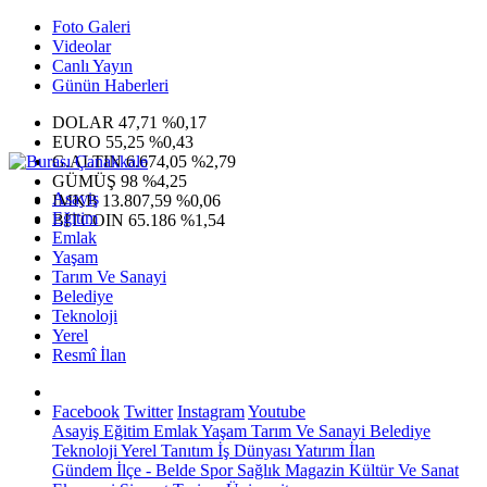
Foto Galeri
Videolar
Canlı Yayın
Günün Haberleri
DOLAR
47,71
%0,17
EURO
55,25
%0,43
G.ALTIN
6.674,05
%2,79
GÜMÜŞ
98
%4,25
Asayiş
IMKB
13.807,59
%0,06
Eğitim
BITCOIN
65.186
%1,54
Emlak
Yaşam
Tarım Ve Sanayi
Belediye
Teknoloji
Yerel
Resmî İlan
Facebook
Twitter
Instagram
Youtube
Asayiş
Eğitim
Emlak
Yaşam
Tarım Ve Sanayi
Belediye
Teknoloji
Yerel
Tanıtım
İş Dünyası
Yatırım
İlan
Gündem
İlçe - Belde
Spor
Sağlık
Magazin
Kültür Ve Sanat