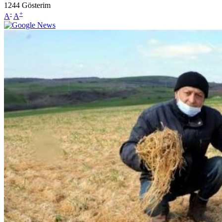
1244
Gösterim
-
+
A
A