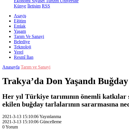
Ekonomi
Siyaset
Turizm
Üniversite
Künye
İletişim
RSS
Asayiş
Eğitim
Emlak
Yaşam
Tarım Ve Sanayi
Belediye
Teknoloji
Yerel
Resmî İlan
Anasayfa
Tarım ve Sanayi
Trakya’da Don Yaşandı Buğday 
Her yıl Türkiye tarımının önemli katkılar
ekilen buğday tarlalarının sararmasına ne
2021-3-13 15:10:06
Yayınlanma
2021-3-13 15:10:06
Güncelleme
0
Yorum