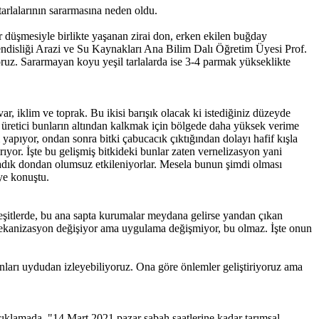
arlalarının sararmasına neden oldu.
 düşmesiyle birlikte yaşanan zirai don, erken ekilen buğday
endisliği Arazi ve Su Kaynakları Ana Bilim Dalı Öğretim Üyesi Prof.
oruz. Sararmayan koyu yeşil tarlalarda ise 3-4 parmak yükseklikte
ar, iklim ve toprak. Bu ikisi barışık olacak ki istediğiniz düzeyde
i üretici bunların altından kalkmak için bölgede daha yüksek verime
m yapıyor, ondan sonra bitki çabucacık çıktığından dolayı hafif kışla
ıyor. İşte bu gelişmiş bitkideki bunlar zaten vernelizasyon yani
yaşadık dondan olumsuz etkileniyorlar. Mesela bunun şimdi olması
ye konuştu.
şitlerde, bu ana sapta kurumalar meydana gelirse yandan çıkan
or, mekanizasyon değişiyor ama uygulama değişmiyor, bu olmaz. İşte onun
bunları uydudan izleyebiliyoruz. Ona göre önlemler geliştiriyoruz ama
klamada, "14 Mart 2021 pazar sabah saatlerine kadar tarımsal