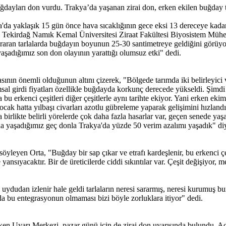
ğdayları don vurdu. Trakya’da yaşanan zirai don, erken ekilen buğday t
da yaklaşık 15 gün önce hava sıcaklığının gece eksi 13 dereceye kadar
du. Tekirdağ Namık Kemal Üniversitesi Ziraat Fakültesi Biyosistem Müh
Sararan tarlalarda buğdayın boyunun 25-30 santimetreye geldiğini görüy
aşadığımız son don olayının yarattığı olumsuz etki" dedi.
sının önemli olduğunun altını çizerek, "Bölgede tarımda iki belirleyici v
ımsal girdi fiyatları özellikle buğdayda korkunç derecede yükseldi. Şimd
 bu erkenci çeşitleri diğer çeşitlerle aynı tarihte ekiyor. Yani erken eki
k hatta yılbaşı civarları azotlu gübreleme yaparak gelişimini hızlandır
la birlikte belirli yörelerde çok daha fazla hasarlar var, geçen senede 
nda yaşadığımız geç donla Trakya'da yüzde 50 verim azalımı yaşadık" di
yen Orta, "Buğday bir sap çıkar ve etrafı kardeşlenir, bu erkenci çe
e yansıyacaktır. Bir de üreticilerde ciddi sıkıntılar var. Çeşit değişiy
ık uydudan izlenir hale geldi tarlaların neresi sararmış, neresi kurumuş 
nda bu entegrasyonun olmaması bizi böyle zorluklara itiyor" dedi.
n Uyarı Merkezi, pazar günü için de zirai don uyarısında bulundu. Açı