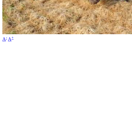
-
+
A
A