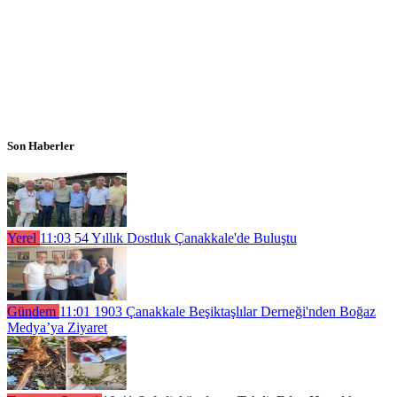
Son Haberler
Yerel
11:03
54 Yıllık Dostluk Çanakkale'de Buluştu
Gündem
11:01
1903 Çanakkale Beşiktaşlılar Derneği'nden Boğaz
Medya’ya Ziyaret