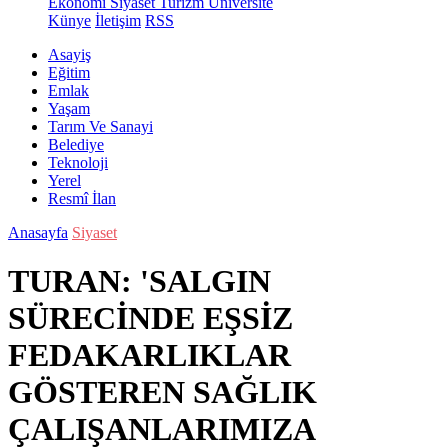
Ekonomi
Siyaset
Turizm
Üniversite
Künye
İletişim
RSS
Asayiş
Eğitim
Emlak
Yaşam
Tarım Ve Sanayi
Belediye
Teknoloji
Yerel
Resmî İlan
Anasayfa
Siyaset
TURAN: 'SALGIN
SÜRECİNDE EŞSİZ
FEDAKARLIKLAR
GÖSTEREN SAĞLIK
ÇALIŞANLARIMIZA