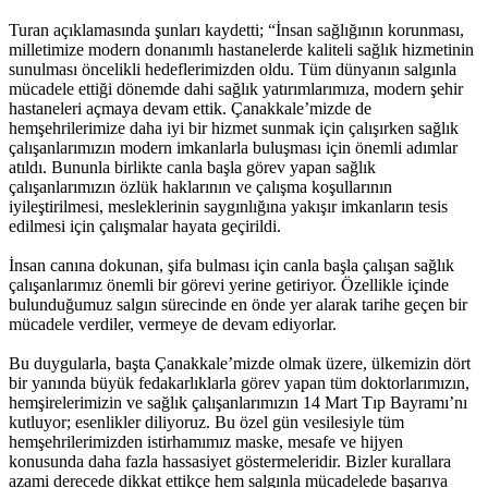
Turan açıklamasında şunları kaydetti; “İnsan sağlığının korunması,
milletimize modern donanımlı hastanelerde kaliteli sağlık hizmetinin
sunulması öncelikli hedeflerimizden oldu. Tüm dünyanın salgınla
mücadele ettiği dönemde dahi sağlık yatırımlarımıza, modern şehir
hastaneleri açmaya devam ettik. Çanakkale’mizde de
hemşehrilerimize daha iyi bir hizmet sunmak için çalışırken sağlık
çalışanlarımızın modern imkanlarla buluşması için önemli adımlar
atıldı. Bununla birlikte canla başla görev yapan sağlık
çalışanlarımızın özlük haklarının ve çalışma koşullarının
iyileştirilmesi, mesleklerinin saygınlığına yakışır imkanların tesis
edilmesi için çalışmalar hayata geçirildi.
İnsan canına dokunan, şifa bulması için canla başla çalışan sağlık
çalışanlarımız önemli bir görevi yerine getiriyor. Özellikle içinde
bulunduğumuz salgın sürecinde en önde yer alarak tarihe geçen bir
mücadele verdiler, vermeye de devam ediyorlar.
Bu duygularla, başta Çanakkale’mizde olmak üzere, ülkemizin dört
bir yanında büyük fedakarlıklarla görev yapan tüm doktorlarımızın,
hemşirelerimizin ve sağlık çalışanlarımızın 14 Mart Tıp Bayramı’nı
kutluyor; esenlikler diliyoruz. Bu özel gün vesilesiyle tüm
hemşehrilerimizden istirhamımız maske, mesafe ve hijyen
konusunda daha fazla hassasiyet göstermeleridir. Bizler kurallara
azami derecede dikkat ettikçe hem salgınla mücadelede başarıya