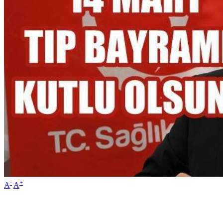
-
+
A
A