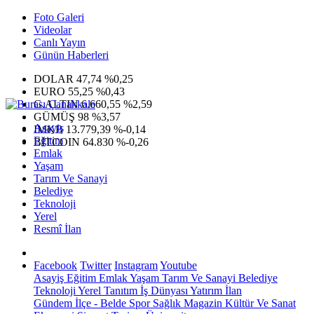
Foto Galeri
Videolar
Canlı Yayın
Günün Haberleri
DOLAR
47,74
%0,25
EURO
55,25
%0,43
G.ALTIN
6.660,55
%2,59
GÜMÜŞ
98
%3,57
Asayiş
IMKB
13.779,39
%-0,14
Eğitim
BITCOIN
64.830
%-0,26
Emlak
Yaşam
Tarım Ve Sanayi
Belediye
Teknoloji
Yerel
Resmî İlan
Facebook
Twitter
Instagram
Youtube
Asayiş
Eğitim
Emlak
Yaşam
Tarım Ve Sanayi
Belediye
Teknoloji
Yerel
Tanıtım
İş Dünyası
Yatırım
İlan
Gündem
İlçe - Belde
Spor
Sağlık
Magazin
Kültür Ve Sanat