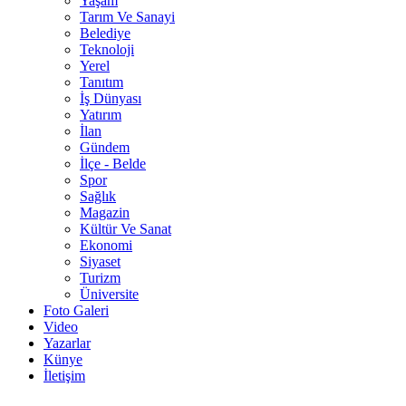
Yaşam
Tarım Ve Sanayi
Belediye
Teknoloji
Yerel
Tanıtım
İş Dünyası
Yatırım
İlan
Gündem
İlçe - Belde
Spor
Sağlık
Magazin
Kültür Ve Sanat
Ekonomi
Siyaset
Turizm
Üniversite
Foto Galeri
Video
Yazarlar
Künye
İletişim