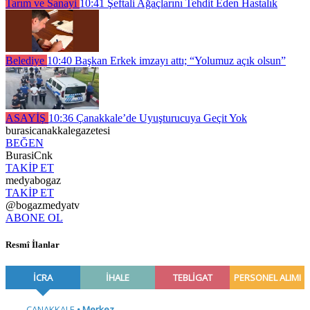
Tarım ve Sanayi
10:41
Şeftali Ağaçlarını Tehdit Eden Hastalık
Belediye
10:40
Başkan Erkek imzayı attı; “Yolumuz açık olsun”
ASAYİŞ
10:36
Çanakkale’de Uyuşturucuya Geçit Yok
burasicanakkalegazetesi
BEĞEN
BurasiCnk
TAKİP ET
medyabogaz
TAKİP ET
@bogazmedyatv
ABONE OL
Resmî İlanlar