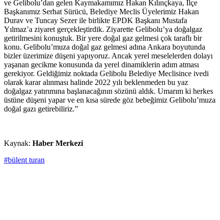
ve Gelibolu’dan gelen Kaymakamımız Hakan Kılınçkaya, İlçe
Başkanımız Serhat Sürücü, Belediye Meclis Üyelerimiz Hakan
Durav ve Tuncay Sezer ile birlikte EPDK Başkanı Mustafa
Yılmaz’a ziyaret gerçekleştirdik. Ziyarette Gelibolu’ya doğalgaz
getirilmesini konuştuk. Bir yere doğal gaz gelmesi çok taraflı bir
konu. Gelibolu’muza doğal gaz gelmesi adına Ankara boyutunda
bizler üzerimize düşeni yapıyoruz. Ancak yerel meselelerden dolayı
yaşanan gecikme konusunda da yerel dinamiklerin adım atması
gerekiyor. Geldiğimiz noktada Gelibolu Belediye Meclisince ivedi
olarak karar alınması halinde 2022 yılı beklenmeden bu yaz
doğalgaz yatırımına başlanacağının sözünü aldık. Umarım ki herkes
üstüne düşeni yapar ve en kısa sürede göz bebeğimiz Gelibolu’muza
doğal gazı getirebiliriz.”
Kaynak:
Haber Merkezi
#bülent turan