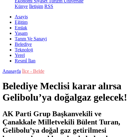
Ekonomi
Siyaset
Turizm
Üniversite
Künye
İletişim
RSS
Asayiş
Eğitim
Emlak
Yaşam
Tarım Ve Sanayi
Belediye
Teknoloji
Yerel
Resmî İlan
Anasayfa
İlçe - Belde
Belediye Meclisi karar alırsa
Gelibolu’ya doğalgaz gelecek!
AK Parti Grup Başkanvekili ve
Çanakkale Milletvekili Bülent Turan,
Gelibolu’ya doğal gaz getirilmesi