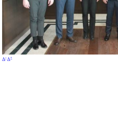
-
+
A
A