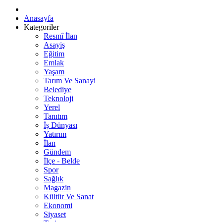
Anasayfa
Kategoriler
Resmî İlan
Asayiş
Eğitim
Emlak
Yaşam
Tarım Ve Sanayi
Belediye
Teknoloji
Yerel
Tanıtım
İş Dünyası
Yatırım
İlan
Gündem
İlçe - Belde
Spor
Sağlık
Magazin
Kültür Ve Sanat
Ekonomi
Siyaset