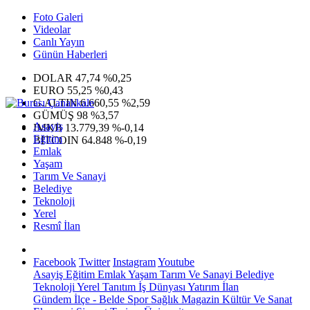
Foto Galeri
Videolar
Canlı Yayın
Günün Haberleri
DOLAR
47,74
%0,25
EURO
55,25
%0,43
G.ALTIN
6.660,55
%2,59
GÜMÜŞ
98
%3,57
Asayiş
IMKB
13.779,39
%-0,14
Eğitim
BITCOIN
64.848
%-0,19
Emlak
Yaşam
Tarım Ve Sanayi
Belediye
Teknoloji
Yerel
Resmî İlan
Facebook
Twitter
Instagram
Youtube
Asayiş
Eğitim
Emlak
Yaşam
Tarım Ve Sanayi
Belediye
Teknoloji
Yerel
Tanıtım
İş Dünyası
Yatırım
İlan
Gündem
İlçe - Belde
Spor
Sağlık
Magazin
Kültür Ve Sanat