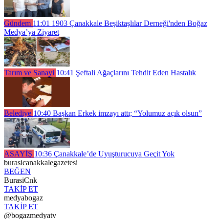
Gündem
11:01
1903 Çanakkale Beşiktaşlılar Derneği'nden Boğaz
Medya’ya Ziyaret
Tarım ve Sanayi
10:41
Şeftali Ağaçlarını Tehdit Eden Hastalık
Belediye
10:40
Başkan Erkek imzayı attı; “Yolumuz açık olsun”
ASAYİŞ
10:36
Çanakkale’de Uyuşturucuya Geçit Yok
burasicanakkalegazetesi
BEĞEN
BurasiCnk
TAKİP ET
medyabogaz
TAKİP ET
@bogazmedyatv