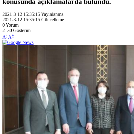
konusunda açıklamalarda bulundu.
2021-3-12 15:35:15
Yayınlanma
2021-3-12 15:35:15
Güncelleme
0
Yorum
2130
Gösterim
-
+
A
A