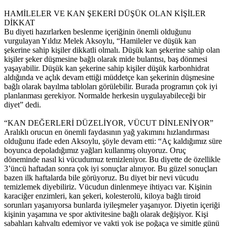
HAMİLELER VE KAN ŞEKERİ DÜŞÜK OLAN KİŞİLER
DİKKAT
Bu diyeti hazırlarken beslenme içeriğinin önemli olduğunu
vurgulayan Yıldız Melek Aksoylu, “Hamileler ve düşük kan
şekerine sahip kişiler dikkatli olmalı. Düşük kan şekerine sahip olan
kişiler şeker düşmesine bağlı olarak mide bulantısı, baş dönmesi
yaşayabilir. Düşük kan şekerine sahip kişiler düşük karbonhidrat
aldığında ve açlık devam ettiği müddetçe kan şekerinin düşmesine
bağlı olarak bayılma tabloları görülebilir. Burada programın çok iyi
planlanması gerekiyor. Normalde herkesin uygulayabileceği bir
diyet” dedi.
“KAN DEĞERLERİ DÜZELİYOR, VÜCUT DİNLENİYOR”
Aralıklı orucun en önemli faydasının yağ yakımını hızlandırması
olduğunu ifade eden Aksoylu, şöyle devam etti: “Aç kaldığımız süre
boyunca depoladığımız yağları kullanmış oluyoruz. Oruç
döneminde nasıl ki vücudumuz temizleniyor. Bu diyette de özellikle
3’üncü haftadan sonra çok iyi sonuçlar alınıyor. Bu güzel sonuçları
bazen ilk haftalarda bile görüyoruz. Bu diyet bir nevi vücudu
temizlemek diyebiliriz. Vücudun dinlenmeye ihtiyacı var. Kişinin
karaciğer enzimleri, kan şekeri, kolesterolü, kiloya bağlı tiroid
sorunları yaşanıyorsa bunlarda iyileşmeler yaşanıyor. Diyetin içeriği
kişinin yaşamına ve spor aktivitesine bağlı olarak değişiyor. Kişi
sabahları kahvaltı edemiyor ve vakti yok ise poğaça ve simitle günü