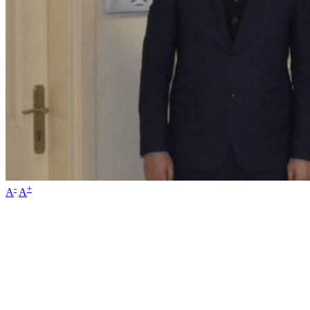
-
+
A
A