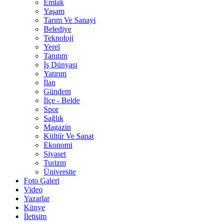
Emlak
Yaşam
Tarım Ve Sanayi
Belediye
Teknoloji
Yerel
Tanıtım
İş Dünyası
Yatırım
İlan
Gündem
İlçe - Belde
Spor
Sağlık
Magazin
Kültür Ve Sanat
Ekonomi
Siyaset
Turizm
Üniversite
Foto Galeri
Video
Yazarlar
Künye
İletişim