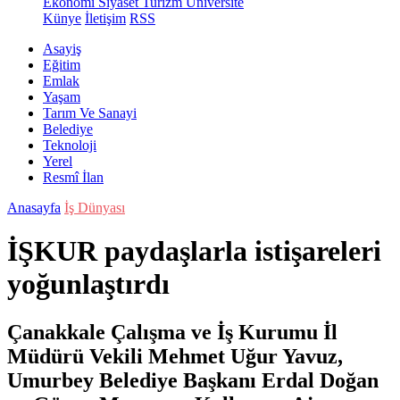
Ekonomi
Siyaset
Turizm
Üniversite
Künye
İletişim
RSS
Asayiş
Eğitim
Emlak
Yaşam
Tarım Ve Sanayi
Belediye
Teknoloji
Yerel
Resmî İlan
Anasayfa
İş Dünyası
İŞKUR paydaşlarla istişareleri
yoğunlaştırdı
Çanakkale Çalışma ve İş Kurumu İl
Müdürü Vekili Mehmet Uğur Yavuz,
Umurbey Belediye Başkanı Erdal Doğan