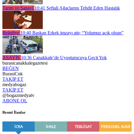
Tarım ve Sanayi
10:41
Şeftali Ağaçlarını Tehdit Eden Hastalık
Belediye
10:40
Başkan Erkek imzayı attı; “Yolumuz açık olsun”
ASAYİŞ
10:36
Çanakkale’de Uyuşturucuya Geçit Yok
burasicanakkalegazetesi
BEĞEN
BurasiCnk
TAKİP ET
medyabogaz
TAKİP ET
@bogazmedyatv
ABONE OL
Resmî İlanlar