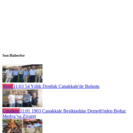
Son Haberler
Yerel
11:03
54 Yıllık Dostluk Çanakkale'de Buluştu
Gündem
11:01
1903 Çanakkale Beşiktaşlılar Derneği'nden Boğaz
Medya’ya Ziyaret