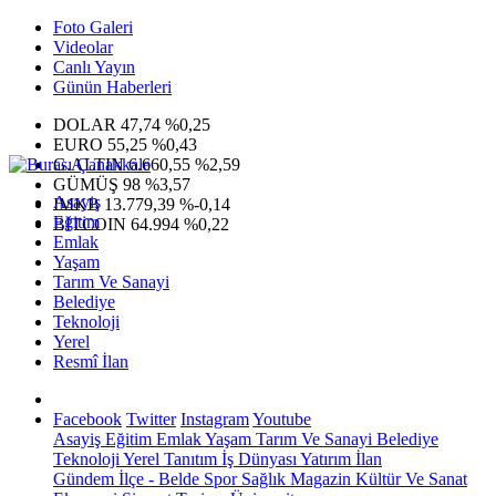
Foto Galeri
Videolar
Canlı Yayın
Günün Haberleri
DOLAR
47,74
%0,25
EURO
55,25
%0,43
G.ALTIN
6.660,55
%2,59
GÜMÜŞ
98
%3,57
Asayiş
IMKB
13.779,39
%-0,14
Eğitim
BITCOIN
64.994
%0,22
Emlak
Yaşam
Tarım Ve Sanayi
Belediye
Teknoloji
Yerel
Resmî İlan
Facebook
Twitter
Instagram
Youtube
Asayiş
Eğitim
Emlak
Yaşam
Tarım Ve Sanayi
Belediye
Teknoloji
Yerel
Tanıtım
İş Dünyası
Yatırım
İlan
Gündem
İlçe - Belde
Spor
Sağlık
Magazin
Kültür Ve Sanat