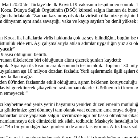
1 Mart 2020’de Türkiye’de ilk Kovid-19 vakasının tespitinden sonraki 1
 Koca, Dünya Sağlık Örgütünün (DSÖ) küresel salgın ilanının da bundan 
ğını hatırlatarak “Zaman kazanmış olsak da virüsün ülkemize girişinin
m dünyanın aynı anda savaştığı, vaka ve kayıp sayıları bu denli yüksek
.
n Koca, ilk haftalarda virüs hakkında çok az şey bilindiğini, bugün ise
stünlük elde etti. Aşı çalışmalarıyla atılan adımlar uygarlığın yüz akı ol
ayacak”
aşısı olduğunu belirtti.
ranan ülkelerden biri olduğunun altını çizerek şunları kaydetti:
ık. Siparişin ilk kısmını aralık sonunda teslim aldık. Toplam 130 milyon 
ygulanan aşı 10 milyon dozdan fazladır. Yerli aşılarımızla ilgili aşıları
mızı kullanacağız.
şiden 80'inden fazlasında etkili olduğunu, aşının beklenen koruyuculuğu
daviyi gerektirecek şikayetlere rastlanmamaktadır. Görünen o ki koronavi
am etmeyecek.”
ızı kaybetme endişeniz yerini hayatınızı yeniden düzenlemenin mutlulu
lduğu günlerimize geri dönmeyi tam olarak vaat edemem ama oraya doğ
bahardan önce yaparsak salgın üzerimizde ağır bir baskı olmaktan çıka
tamamlanıncaya dek elimizdeki tek silah, tedbirdir. Maskeyle hastalığın b
 “Bu bir yılın diğer bazı günlerini de anmak istiyorum. Artık biraz sol
” olarak ilan etmesinden çok önce 22 Ocak’ta kurulduğunu anımsatan Ko