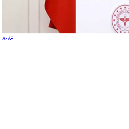
-
+
A
A