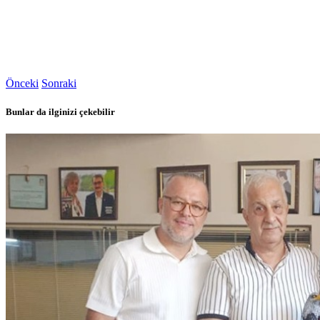
Önceki
Sonraki
Bunlar da ilginizi çekebilir