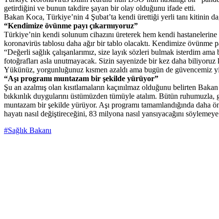
getirdiğini ve bunun takdire şayan bir olay olduğunu ifade etti.
Bakan Koca, Türkiye’nin 4 Şubat’ta kendi ürettiği yerli tanı kitinin da
“Kendimize övünme payı çıkarmıyoruz”
Türkiye’nin kendi solunum cihazını üreterek hem kendi hastanelerine
koronavirüs tablosu daha ağır bir tablo olacaktı. Kendimize övünme p
“Değerli sağlık çalışanlarımız, size layık sözleri bulmak isterdim ama 
fotoğrafları asla unutmayacak. Sizin sayenizde bir kez daha biliyoruz 
Yükünüz, yorgunluğunuz kısmen azaldı ama bugün de güvencemiz yine 
“Aşı programı muntazam bir şekilde yürüyor”
Şu an azalmış olan kısıtlamaların kaçınılmaz olduğunu belirten Bakan 
bıkkınlık duygularını üstümüzden tümüyle atalım. Bütün ruhumuzla, ge
muntazam bir şekilde yürüyor. Aşı programı tamamlandığında daha önce
hayatı nasıl değiştireceğini, 83 milyona nasıl yansıyacağını söylemey
#Sağlık Bakanı