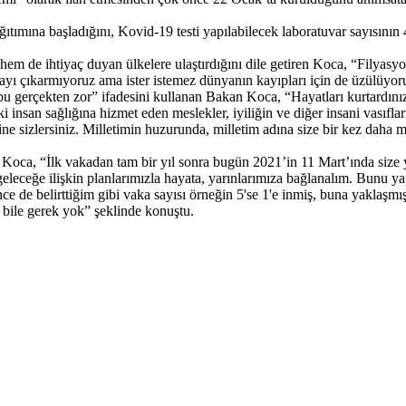
ğıtımına başladığını, Kovid-19 testi yapılabilecek laboratuvar sayısının 
 hem de ihtiyaç duyan ülkelere ulaştırdığını dile getiren Koca, “Fily
ayı çıkarmıyoruz ama ister istemez dünyanın kayıpları için de üzülüyo
bu gerçekten zor” ifadesini kullanan Bakan Koca, “Hayatları kurtardınız, 
ki insan sağlığına hizmet eden meslekler, iyiliğin ve diğer insani vasıf
sizlersiniz. Milletimin huzurunda, milletim adına size bir kez daha 
Koca, “İlk vakadan tam bir yıl sonra bugün 2021’in 11 Mart’ında size ye
leceğe ilişkin planlarımızla hayata, yarınlarımıza bağlanalım. Bunu y
 de belirttiğim gibi vaka sayısı örneğin 5'se 1'e inmiş, buna yaklaşmı
e bile gerek yok” şeklinde konuştu.