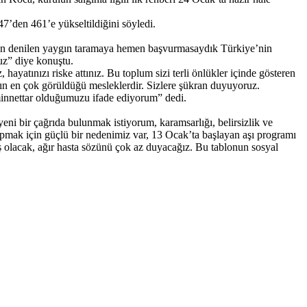
47’den 461’e yükseltildiğini söyledi.
asyon denilen yaygın taramaya hemen başvurmasaydık Türkiye’nin
ruz” diye konuştu.
hayatınızı riske attınız. Bu toplum sizi terli önlükler içinde gösteren
ların en çok görüldüğü mesleklerdir. Sizlere şükran duyuyoruz.
minnettar olduğumuzu ifade ediyorum” dedi.
ni bir çağrıda bulunmak istiyorum, karamsarlığı, belirsizlik ve
apmak için güçlü bir nedenimiz var, 13 Ocak’ta başlayan aşı programı
ş olacak, ağır hasta sözünü çok az duyacağız. Bu tablonun sosyal