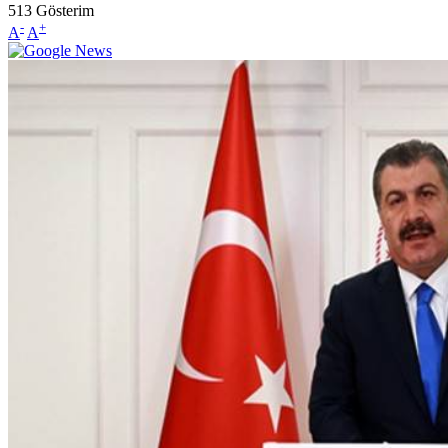
513
Gösterim
-
+
A
A