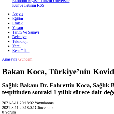
Ekonomi
Siyaset
Turizm
Üniversite
Künye
İletişim
RSS
Asayiş
Eğitim
Emlak
Yaşam
Tarım Ve Sanayi
Belediye
Teknoloji
Yerel
Resmî İlan
Anasayfa
Gündem
Bakan Koca, Türkiye’nin Kovid-
Sağlık Bakanı Dr. Fahrettin Koca, Sağlık 
tespitinden sonraki 1 yıllık sürece dair d
2021-3-11 20:18:02
Yayınlanma
2021-3-11 20:18:02
Güncelleme
0
Yorum