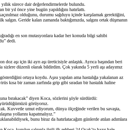
 yıllık sürece dair değerlendirmelerde bulundu.
bir yıl önce yine bugün yapıldığını hatırlattı.
 kaçınılmaz olduğunu, durumu sağduyu içinde karşılamak gerektiğini,
 ilk salgın. Geride kalan zamanda baktığımızda, salgını ortak düşmanın
 uğradığı en son mutasyonlara kadar her konuda bilgi sahibi
du” dedi.
doz aşı için iki ayrı aşı üreticisiyle anlaştık. Ayrıca başından beri
 da sizlere düzenli olarak bildirdim. Çok yakında 5 yerli aşı adayımız
 gösterdiğini ortaya koydu. Aşısı yapılan ama hastalığa yakalanan az
rüs kısa bir zaman zarfında grip gibi sıradan bir hastalık haline
ğuna bırakacak” diyen Koca, sözlerini şöyle sürdürdü:
ru yürüdüğümüzü görüyoruz.
cak. Kuvvetle umut ediyorum, dünya ölçeğinde verilen bu savaşta,
ulaşma yollarını kapatmalıyız.”
uklanabildiysek, bunu biraz da hatırlatacağım günlerde atılan adımlara
ca, kurulun salgınla ilgili ilk rehberi 24 Ocak’ta hazır hale