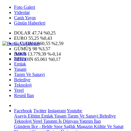
Foto Galeri
Videolar
Canlı Yayın
Günün Haberleri
DOLAR
47,74
%0,25
EURO
55,25
%0,43
G.ALTIN
6.660,55
%2,59
GÜMÜŞ
98
%3,57
Asayiş
IMKB
13.779,39
%-0,14
Eğitim
BITCOIN
65.061
%0,17
Emlak
Yaşam
Tarım Ve Sanayi
Belediye
Teknoloji
Yerel
Resmî İlan
Facebook
Twitter
Instagram
Youtube
Asayiş
Eğitim
Emlak
Yaşam
Tarım Ve Sanayi
Belediye
Teknoloji
Yerel
Tanıtım
İş Dünyası
Yatırım
İlan
Gündem
İlçe - Belde
Spor
Sağlık
Magazin
Kültür Ve Sanat