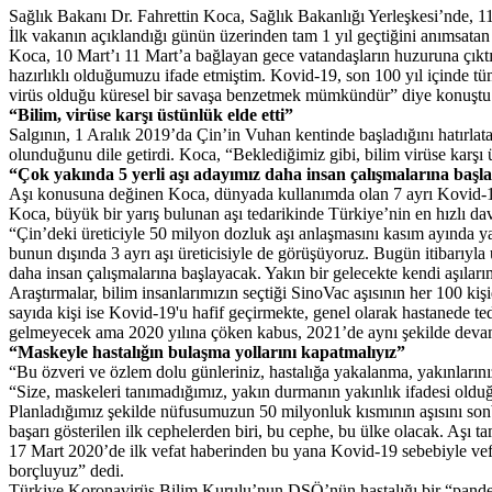
Sağlık Bakanı Dr. Fahrettin Koca, Sağlık Bakanlığı Yerleşkesi’nde, 1
İlk vakanın açıklandığı günün üzerinden tam 1 yıl geçtiğini anımsatan
Koca, 10 Mart’ı 11 Mart’a bağlayan gece vatandaşların huzuruna çıktı
hazırlıklı olduğumuzu ifade etmiştim. Kovid-19, son 100 yıl içinde tü
virüs olduğu küresel bir savaşa benzetmek mümkündür” diye konuştu
“Bilim, virüse karşı üstünlük elde etti”
Salgının, 1 Aralık 2019’da Çin’in Vuhan kentinde başladığını hatırlata
olunduğunu dile getirdi. Koca, “Beklediğimiz gibi, bilim virüse karşı ü
“Çok yakında 5 yerli aşı adayımız daha insan çalışmalarına başl
Aşı konusuna değinen Koca, dünyada kullanımda olan 7 ayrı Kovid-19 
Koca, büyük bir yarış bulunan aşı tedarikinde Türkiye’nin en hızlı dav
“Çin’deki üreticiyle 50 milyon dozluk aşı anlaşmasını kasım ayında yapt
bunun dışında 3 ayrı aşı üreticisiyle de görüşüyoruz. Bugün itibarıyla u
daha insan çalışmalarına başlayacak. Yakın bir gelecekte kendi aşıları
Araştırmalar, bilim insanlarımızın seçtiği SinoVac aşısının her 100 ki
sayıda kişi ise Kovid-19'u hafif geçirmekte, genel olarak hastanede te
gelmeyecek ama 2020 yılına çöken kabus, 2021’de aynı şekilde dev
“Maskeyle hastalığın bulaşma yollarını kapatmalıyız”
“Bu özveri ve özlem dolu günleriniz, hastalığa yakalanma, yakınların
“Size, maskeleri tanımadığımız, yakın durmanın yakınlık ifadesi o
Planladığımız şekilde nüfusumuzun 50 milyonluk kısmının aşısını son
başarı gösterilen ilk cephelerden biri, bu cephe, bu ülke olacak. Aşı 
17 Mart 2020’de ilk vefat haberinden bu yana Kovid-19 sebebiyle vefat
borçluyuz” dedi.
Türkiye Koronavirüs Bilim Kurulu’nun DSÖ’nün hastalığı bir “pandemi