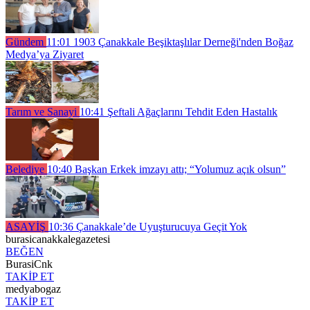
Gündem
11:01
1903 Çanakkale Beşiktaşlılar Derneği'nden Boğaz
Medya’ya Ziyaret
Tarım ve Sanayi
10:41
Şeftali Ağaçlarını Tehdit Eden Hastalık
Belediye
10:40
Başkan Erkek imzayı attı; “Yolumuz açık olsun”
ASAYİŞ
10:36
Çanakkale’de Uyuşturucuya Geçit Yok
burasicanakkalegazetesi
BEĞEN
BurasiCnk
TAKİP ET
medyabogaz
TAKİP ET