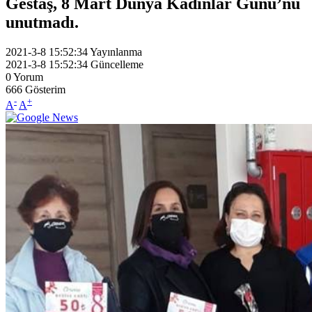
Gestaş, 8 Mart Dünya Kadınlar Günü’nü
unutmadı.
2021-3-8 15:52:34
Yayınlanma
2021-3-8 15:52:34
Güncelleme
0
Yorum
666
Gösterim
-
+
A
A