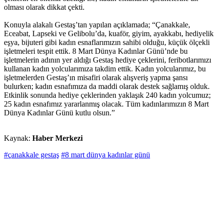
olması olarak dikkat çekti.
Konuyla alakalı Gestaş’tan yapılan açıklamada; “Çanakkale,
Eceabat, Lapseki ve Gelibolu’da, kuaför, giyim, ayakkabı, hediyelik
eşya, bijuteri gibi kadın esnaflarımızın sahibi olduğu, küçük ölçekli
işletmeleri tespit ettik. 8 Mart Dünya Kadınlar Günü’nde bu
işletmelerin adının yer aldığı Gestaş hediye çeklerini, feribotlarımızı
kullanan kadın yolcularımıza takdim ettik. Kadın yolcularımız, bu
işletmelerden Gestaş’ın misafiri olarak alışveriş yapma şansı
bulurken; kadın esnafımıza da maddi olarak destek sağlamış olduk.
Etkinlik sonunda hediye çeklerinden yaklaşık 240 kadın yolcumuz;
25 kadın esnafımız yararlanmış olacak. Tüm kadınlarımızın 8 Mart
Dünya Kadınlar Günü kutlu olsun.”
Kaynak:
Haber Merkezi
#çanakkale gestaş
#8 mart dünya kadınlar günü