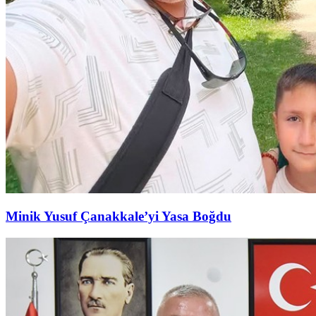
Minik Yusuf Çanakkale’yi Yasa Boğdu