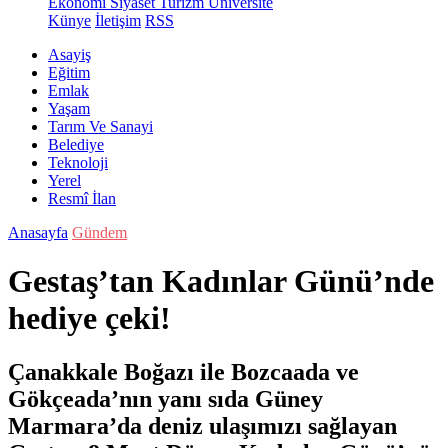
Ekonomi
Siyaset
Turizm
Üniversite
Künye
İletişim
RSS
Asayiş
Eğitim
Emlak
Yaşam
Tarım Ve Sanayi
Belediye
Teknoloji
Yerel
Resmî İlan
Anasayfa
Gündem
Gestaş’tan Kadınlar Günü’nde
hediye çeki!
Çanakkale Boğazı ile Bozcaada ve
Gökçeada’nın yanı sıda Güney
Marmara’da deniz ulaşımızı sağlayan