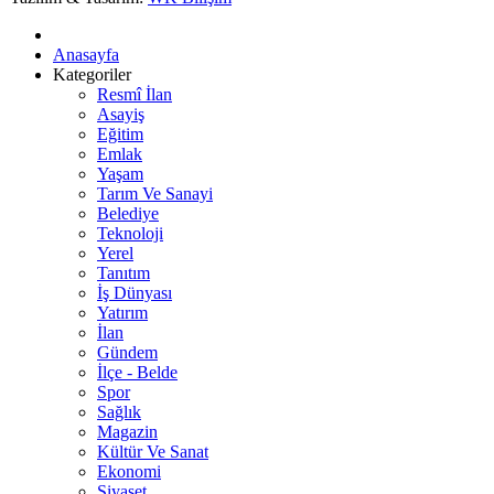
Anasayfa
Kategoriler
Resmî İlan
Asayiş
Eğitim
Emlak
Yaşam
Tarım Ve Sanayi
Belediye
Teknoloji
Yerel
Tanıtım
İş Dünyası
Yatırım
İlan
Gündem
İlçe - Belde
Spor
Sağlık
Magazin
Kültür Ve Sanat
Ekonomi
Siyaset