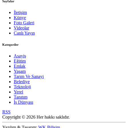
Sayfalar
İletişim
Künye
Foto Galeri
Videolar
Canlı Yayın
Kategoriler
Asayiş
Eğitim
Emlak
Yaşam
Tarım Ve Sanayi
Belediye
Teknoloji
Yerel
Tanıtım
İş Dünyası
RSS
Copyright © 2026 Her hakkı saklıdır.
Yazılım & Tasarım:
WK Bilişim