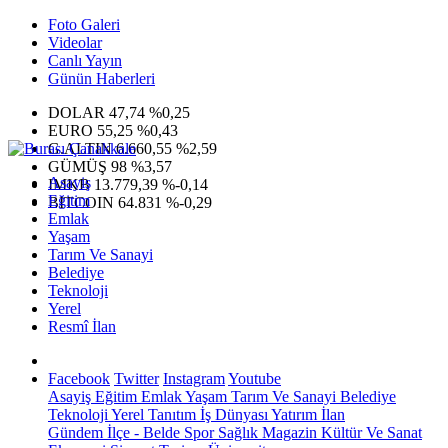
Foto Galeri
Videolar
Canlı Yayın
Günün Haberleri
DOLAR
47,74
%0,25
EURO
55,25
%0,43
G.ALTIN
6.660,55
%2,59
GÜMÜŞ
98
%3,57
Asayiş
IMKB
13.779,39
%-0,14
Eğitim
BITCOIN
64.831
%-0,29
Emlak
Yaşam
Tarım Ve Sanayi
Belediye
Teknoloji
Yerel
Resmî İlan
Facebook
Twitter
Instagram
Youtube
Asayiş
Eğitim
Emlak
Yaşam
Tarım Ve Sanayi
Belediye
Teknoloji
Yerel
Tanıtım
İş Dünyası
Yatırım
İlan
Gündem
İlçe - Belde
Spor
Sağlık
Magazin
Kültür Ve Sanat