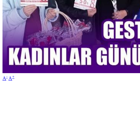
-
+
A
A