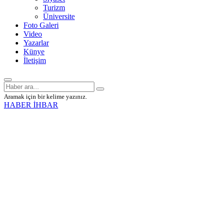
Turizm
Üniversite
Foto Galeri
Video
Yazarlar
Künye
İletişim
Aramak için bir kelime yazınız.
HABER İHBAR