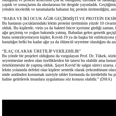
yaptık ve sonuçlarını da uluslararası bir dergide yayınladık. Geçtiğimi
yönden inceledik ve taramalarda babanın hiç protein üretmediğini, anne
“BABA VE İKİ OCUK AĞIR GEÇİRMİŞTİ VE PROTEİN EKSİ
Bu hastanın çocuklarındaki lektin proteini üretiminin yüzde 10 civarın
olduk. Bu kişilerde, virüs ya da bakteri hücre içerisine girdiği zaman,
ağır geçirmiş ve yoğun bakımda yatmış. Babadan gelen genetik geçişle ço
bunu sentezleyemeyen kişiler, Kovid-19 ya da başka bir enfeksiyona yaka
hastalığın belki bu kadar ağır ya da ölümcül seyretme olasılığını da azalt
“İLAÇ OLARAK ÜRETİLİP VERİLEBİLİR”
Bu yönde bir projeleri olduğunu da vurgulayan Prof. Dr. Tükek, sözler
seyretmesine neden olan özelliklerden bir tanesi bu olabilir ama bunun 
örneklemesini de yapmış olduk. Şayet Kovid’de salgın süreci uzarsa. da
lektin yolaiında defekti olan kişilere sentetik olarak (rekombinant olarak
mide asidinden korunmak sureiyle tablet formunda da üretilebilir bu p
haline getirilerek insanlara uygulaması söz konusu olabilir.” (DHA)