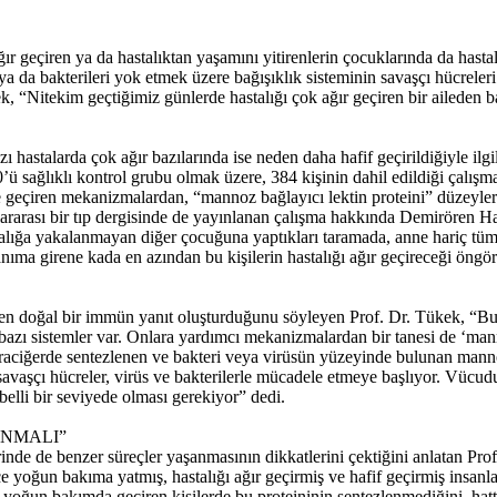
 geçiren ya da hastalıktan yaşamını yitirenlerin çocuklarında da hastalığ
ya da bakterileri yok etmek üzere bağışıklık sisteminin savaşçı hücreler
k, “Nitekim geçtiğimiz günlerde hastalığı çok ağır geçiren bir aileden 
astalarda çok ağır bazılarında ise neden daha hafif geçirildiğiyle ilgili
0’ü sağlıklı kontrol grubu olmak üzere, 384 kişinin dahil edildiği çalı
ete geçiren mekanizmalardan, “mannoz bağlayıcı lektin proteini” düzeyler
lararası bir tıp dergisinde de yayınlanan çalışma hakkında Demirören H
lığa yakalanmayan diğer çocuğuna yaptıkları taramada, anne hariç tüm ail
lanıma girene kada en azından bu kişilerin hastalığı ağır geçireceği öngö
eçen doğal bir immün yanıt oluşturduğunu söyleyen Prof. Dr. Tükek, “Bu 
 bazı sistemler var. Onlara yardımcı mekanizmalardan bir tanesi de ‘man
araciğerde sentezlenen ve bakteri veya virüsün yüzeyinde bulunan mann
 savaşçı hücreler, virüs ve bakterilerle mücadele etmeye başlıyor. Vücudu
belli bir seviyede olması gerekiyor” dedi.
ANMALI”
lerinde de benzer süreçler yaşanmasının dikkatlerini çektiğini anlatan Pr
ce yoğun bakıma yatmış, hastalığı ağır geçirmiş ve hafif geçirmiş insanl
ı yoğun bakımda geçiren kişilerde bu proteininin sentezlenmediğini, hatt