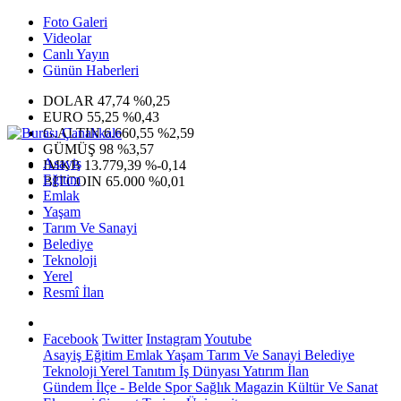
Foto Galeri
Videolar
Canlı Yayın
Günün Haberleri
DOLAR
47,74
%0,25
EURO
55,25
%0,43
G.ALTIN
6.660,55
%2,59
GÜMÜŞ
98
%3,57
Asayiş
IMKB
13.779,39
%-0,14
Eğitim
BITCOIN
65.000
%0,01
Emlak
Yaşam
Tarım Ve Sanayi
Belediye
Teknoloji
Yerel
Resmî İlan
Facebook
Twitter
Instagram
Youtube
Asayiş
Eğitim
Emlak
Yaşam
Tarım Ve Sanayi
Belediye
Teknoloji
Yerel
Tanıtım
İş Dünyası
Yatırım
İlan
Gündem
İlçe - Belde
Spor
Sağlık
Magazin
Kültür Ve Sanat