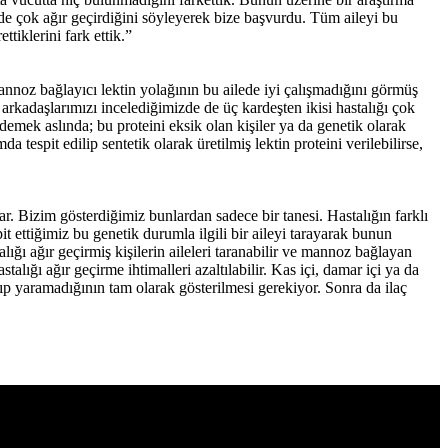
n de çok ağır geçirdiğini söyleyerek bize başvurdu. Tüm aileyi bu
tiklerini fark ettik.”
annoz bağlayıcı lektin yolağının bu ailede iyi çalışmadığını görmüş
 arkadaşlarımızı incelediğimizde de üç kardeşten ikisi hastalığı çok
demek aslında; bu proteini eksik olan kişiler ya da genetik olarak
tespit edilip sentetik olarak üretilmiş lektin proteini verilebilirse,
. Bizim gösterdiğimiz bunlardan sadece bir tanesi. Hastalığın farklı
t ettiğimiz bu genetik durumla ilgili bir aileyi tarayarak bunun
ğı ağır geçirmiş kişilerin aileleri taranabilir ve mannoz bağlayan
talığı ağır geçirme ihtimalleri azaltılabilir. Kas içi, damar içi ya da
ıp yaramadığının tam olarak gösterilmesi gerekiyor. Sonra da ilaç