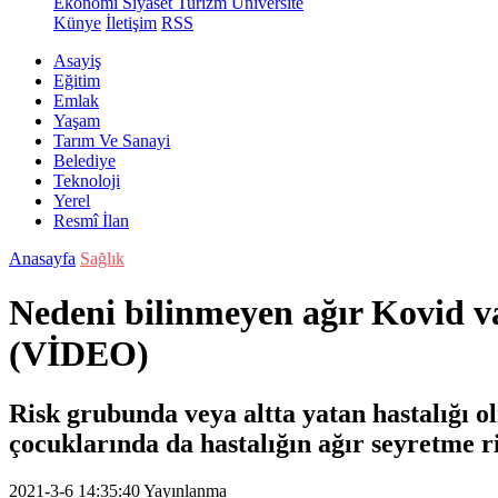
Ekonomi
Siyaset
Turizm
Üniversite
Künye
İletişim
RSS
Asayiş
Eğitim
Emlak
Yaşam
Tarım Ve Sanayi
Belediye
Teknoloji
Yerel
Resmî İlan
Anasayfa
Sağlık
Nedeni bilinmeyen ağır Kovid
(VİDEO)
Risk grubunda veya altta yatan hastalığı o
çocuklarında da hastalığın ağır seyretme ri
2021-3-6 14:35:40
Yayınlanma