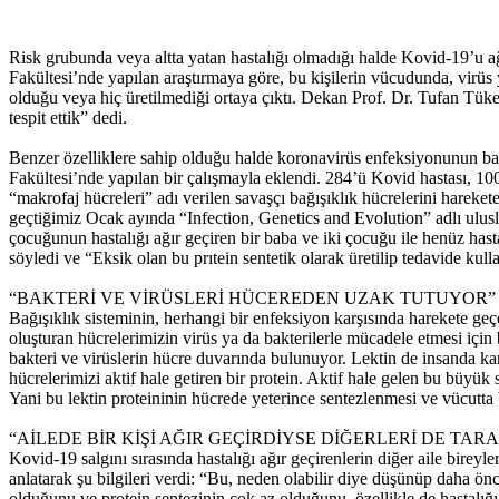
Risk grubunda veya altta yatan hastalığı olmadığı halde Kovid-19’u ağır
Fakültesi’nde yapılan araştırmaya göre, bu kişilerin vücudunda, virüs 
olduğu veya hiç üretilmediği ortaya çıktı. Dekan Prof. Dr. Tufan Tüke
tespit ettik” dedi.
Benzer özelliklere sahip olduğu halde koronavirüs enfeksiyonunun bazı h
Fakültesi’nde yapılan bir çalışmayla eklendi. 284’ü Kovid hastası, 10
“makrofaj hücreleri” adı verilen savaşçı bağışıklık hücrelerini harek
geçtiğimiz Ocak ayında “Infection, Genetics and Evolution” adlı ulus
çocuğunun hastalığı ağır geçiren bir baba ve iki çocuğu ile henüz hasta
söyledi ve “Eksik olan bu prıtein sentetik olarak üretilip tedavide kul
“BAKTERİ VE VİRÜSLERİ HÜCEREDEN UZAK TUTUYOR”
Bağışıklık sisteminin, herhangi bir enfeksiyon karşısında harekete g
oluşturan hücrelerimizin virüs ya da bakterilerle mücadele etmesi için
bakteri ve virüslerin hücre duvarında bulunuyor. Lektin de insanda k
hücrelerimizi aktif hale getiren bir protein. Aktif hale gelen bu büyük
Yani bu lektin proteininin hücrede yeterince sentezlenmesi ve vücutta 
“AİLEDE BİR KİŞİ AĞIR GEÇİRDİYSE DİĞERLERİ DE TAR
Kovid-19 salgını sırasında hastalığı ağır geçirenlerin diğer aile birey
anlatarak şu bilgileri verdi: “Bu, neden olabilir diye düşünüp daha ön
olduğunu ve protein sentezinin çok az olduğunu, özellikle de hastalığ