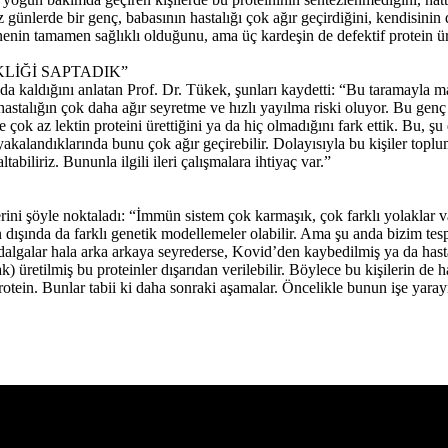
z günlerde bir genç, babasının hastalığı çok ağır geçirdiğini, kendisini
nin tamamen sağlıklı olduğunu, ama üç kardeşin de defektif protein üret
KLİĞİ SAPTADIK”
da kaldığını anlatan Prof. Dr. Tükek, şunları kaydetti: “Bu taramayla m
 hastalığın çok daha ağır seyretme ve hızlı yayılma riski oluyor. Bu genç
k az lektin proteini ürettiğini ya da hiç olmadığını fark ettik. Bu, şu 
landıklarında bunu çok ağır geçirebilir. Dolayısıyla bu kişiler toplumda 
abiliriz. Bununla ilgili ileri çalışmalara ihtiyaç var.”
ini şöyle noktaladı: “İmmün sistem çok karmaşık, çok farklı yolaklar var
dışında da farklı genetik modellemeler olabilir. Ama şu anda bizim tespi
lgalar hala arka arkaya seyrederse, Kovid’den kaybedilmiş ya da hastalı
) üretilmiş bu proteinler dışarıdan verilebilir. Böylece bu kişilerin de has
rotein. Bunlar tabii ki daha sonraki aşamalar. Öncelikle bunun işe yaray