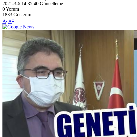
2021-3-6 14:35:40
Güncelleme
0
Yorum
1833
Gösterim
-
+
A
A