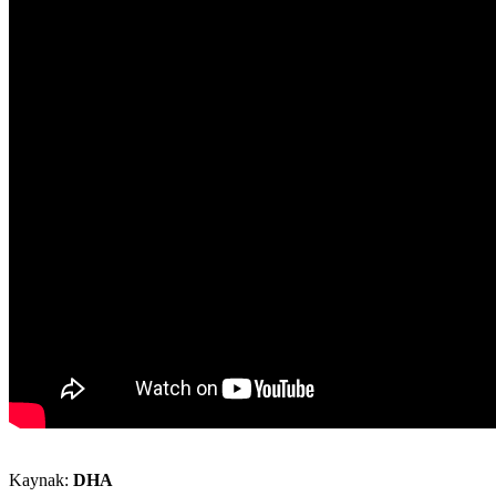
Kaynak:
DHA