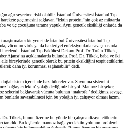
ın ağır seyretme riski olabilir. İstanbul Üniversitesi İstanbul Tıp
i harekete geçirmesini sağlayan “lektin proteini”nin çok az miktarda
baba ve üç çocuğuna tarama yaptık. Aynı genetik eksikliği onlarda da
 araştırmalara bir yenisi de İstanbul Üniversitesi İstanbul Tıp
şmada, vücudun virüs ya da bakteriyel enfeksiyonlarla savaşmasında
i incelendi. İstanbul Tıp Fakültesi Dekanı Prof. Dr. Tufan Tükek,
aber Ajansı’na açıklamalarda bulundu. Prof. Dr. Tükek, baba ve iki
e bireylerinde genetik olarak bu prıtein eksikliğini tespit ettiklerini
rülerek daha iyi korunması sağlanabilir” dedi.
doğal sistem içerisinde bazı hücreler var. Savunma sistemini
noz bağlayıcı lektin’ yolağı dediğimiz bir yol. Mannoz bir şeker,
oz şekerini bağlayarak vücutta bulunan ‘makrofaj’ dediğimiz savaşçı
n bunlarla savaşabilmesi için bu yolağın iyi çalışıyor olması lazım.
of. Dr. Tükek, bunun üzerine bu yönde bir çalışma dizayn ettiklerini
arı taradık. Bu kişilerde mannoz bağlayıcı lektin yolunun problemli
a vücutta hiç bulunmadığını farkettik. Bunun üzerine bir araştırma