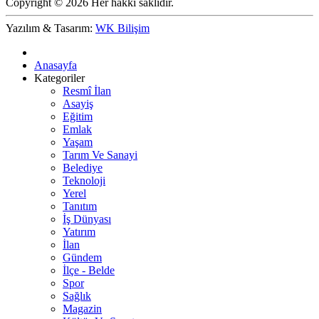
Copyright © 2026 Her hakkı saklıdır.
Yazılım & Tasarım:
WK Bilişim
Anasayfa
Kategoriler
Resmî İlan
Asayiş
Eğitim
Emlak
Yaşam
Tarım Ve Sanayi
Belediye
Teknoloji
Yerel
Tanıtım
İş Dünyası
Yatırım
İlan
Gündem
İlçe - Belde
Spor
Sağlık
Magazin