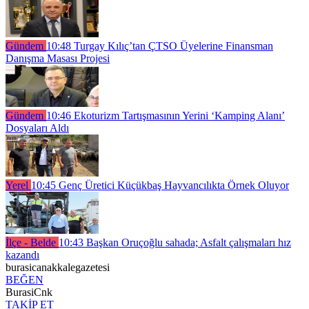
Gündem
10:48
Turgay Kılıç’tan ÇTSO Üyelerine Finansman
Danışma Masası Projesi
Gündem
10:46
Ekoturizm Tartışmasının Yerini ‘Kamping Alanı’
Dosyaları Aldı
Yerel
10:45
Genç Üretici Küçükbaş Hayvancılıkta Örnek Oluyor
İlçe - Belde
10:43
Başkan Oruçoğlu sahada; Asfalt çalışmaları hız
kazandı
burasicanakkalegazetesi
BEĞEN
BurasiCnk
TAKİP ET