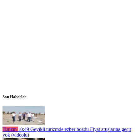
Son Haberler
Turizm
10:49
Geyikli turizmde ezber bozdu Fiyat artışlarına geçit
yok (videolu)