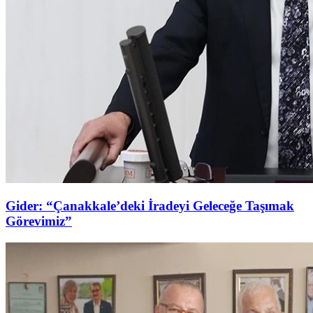
Gider: “Çanakkale’deki İradeyi Geleceğe Taşımak
Görevimiz”