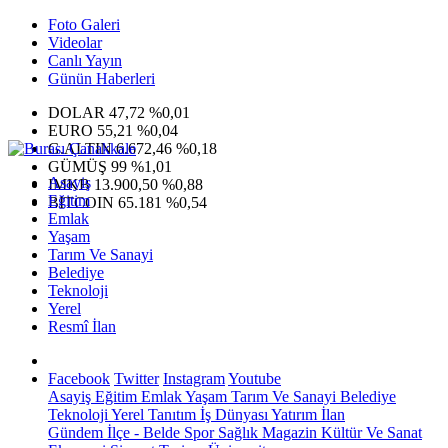
Foto Galeri
Videolar
Canlı Yayın
Günün Haberleri
DOLAR
47,72
%0,01
EURO
55,21
%0,04
G.ALTIN
6.672,46
%0,18
GÜMÜŞ
99
%1,01
Asayiş
IMKB
13.900,50
%0,88
Eğitim
BITCOIN
65.181
%0,54
Emlak
Yaşam
Tarım Ve Sanayi
Belediye
Teknoloji
Yerel
Resmî İlan
Facebook
Twitter
Instagram
Youtube
Asayiş
Eğitim
Emlak
Yaşam
Tarım Ve Sanayi
Belediye
Teknoloji
Yerel
Tanıtım
İş Dünyası
Yatırım
İlan
Gündem
İlçe - Belde
Spor
Sağlık
Magazin
Kültür Ve Sanat