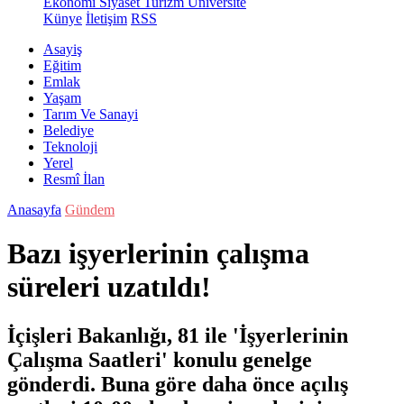
Ekonomi
Siyaset
Turizm
Üniversite
Künye
İletişim
RSS
Asayiş
Eğitim
Emlak
Yaşam
Tarım Ve Sanayi
Belediye
Teknoloji
Yerel
Resmî İlan
Anasayfa
Gündem
Bazı işyerlerinin çalışma
süreleri uzatıldı!
İçişleri Bakanlığı, 81 ile 'İşyerlerinin
Çalışma Saatleri' konulu genelge
gönderdi. Buna göre daha önce açılış