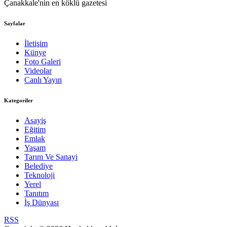
Çanakkale'nin en köklü gazetesi
Sayfalar
İletişim
Künye
Foto Galeri
Videolar
Canlı Yayın
Kategoriler
Asayiş
Eğitim
Emlak
Yaşam
Tarım Ve Sanayi
Belediye
Teknoloji
Yerel
Tanıtım
İş Dünyası
RSS