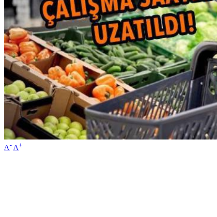
-
+
A
A