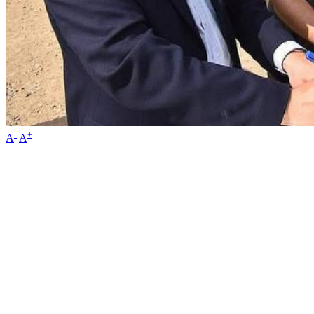
-
+
A
A