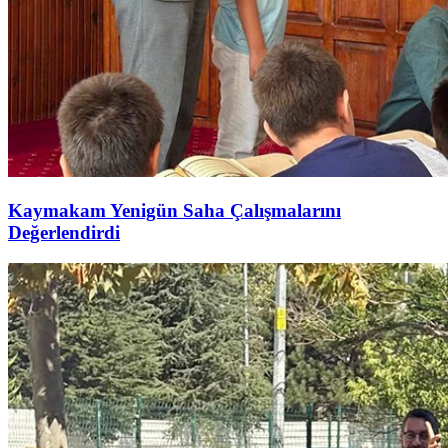
Kaymakam Yenigün Saha Çalışmalarını
Değerlendirdi