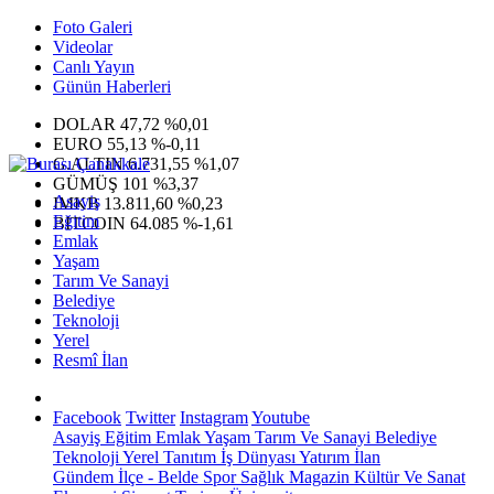
Foto Galeri
Videolar
Canlı Yayın
Günün Haberleri
DOLAR
47,72
%0,01
EURO
55,13
%-0,11
G.ALTIN
6.731,55
%1,07
GÜMÜŞ
101
%3,37
Asayiş
IMKB
13.811,60
%0,23
Eğitim
BITCOIN
64.085
%-1,61
Emlak
Yaşam
Tarım Ve Sanayi
Belediye
Teknoloji
Yerel
Resmî İlan
Facebook
Twitter
Instagram
Youtube
Asayiş
Eğitim
Emlak
Yaşam
Tarım Ve Sanayi
Belediye
Teknoloji
Yerel
Tanıtım
İş Dünyası
Yatırım
İlan
Gündem
İlçe - Belde
Spor
Sağlık
Magazin
Kültür Ve Sanat