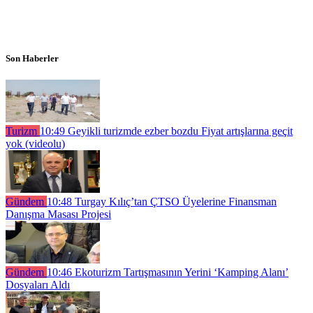
Son Haberler
Turizm
10:49
Geyikli turizmde ezber bozdu Fiyat artışlarına geçit
yok (videolu)
Gündem
10:48
Turgay Kılıç’tan ÇTSO Üyelerine Finansman
Danışma Masası Projesi
Gündem
10:46
Ekoturizm Tartışmasının Yerini ‘Kamping Alanı’
Dosyaları Aldı