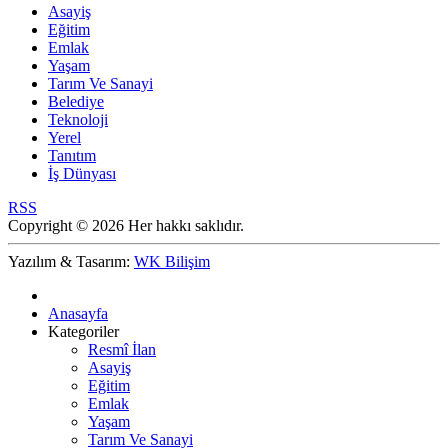
Asayiş
Eğitim
Emlak
Yaşam
Tarım Ve Sanayi
Belediye
Teknoloji
Yerel
Tanıtım
İş Dünyası
RSS
Copyright © 2026 Her hakkı saklıdır.
Yazılım & Tasarım:
WK Bilişim
Anasayfa
Kategoriler
Resmî İlan
Asayiş
Eğitim
Emlak
Yaşam
Tarım Ve Sanayi