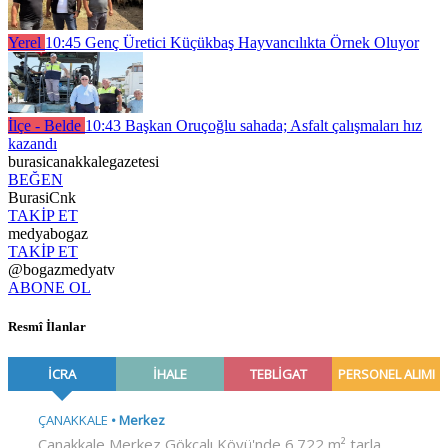
Yerel
10:45
Genç Üretici Küçükbaş Hayvancılıkta Örnek Oluyor
İlçe - Belde
10:43
Başkan Oruçoğlu sahada; Asfalt çalışmaları hız
kazandı
burasicanakkalegazetesi
BEĞEN
BurasiCnk
TAKİP ET
medyabogaz
TAKİP ET
@bogazmedyatv
ABONE OL
Resmî İlanlar