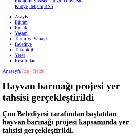
Ekonomi
Siyaset
Turizm
Üniversite
Künye
İletişim
RSS
Asayiş
Eğitim
Emlak
Yaşam
Tarım Ve Sanayi
Belediye
Teknoloji
Yerel
Resmî İlan
Anasayfa
İlçe - Belde
Hayvan barınağı projesi yer
tahsisi gerçekleştirildi
Çan Belediyesi tarafından başlatılan
hayvan barınağı projesi kapsamında yer
tahsisi gerçekleştirildi.