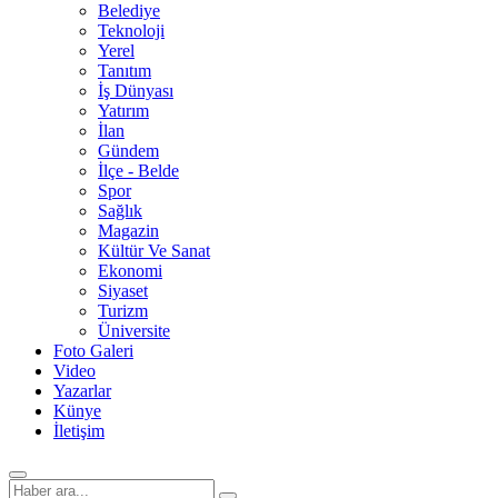
Belediye
Teknoloji
Yerel
Tanıtım
İş Dünyası
Yatırım
İlan
Gündem
İlçe - Belde
Spor
Sağlık
Magazin
Kültür Ve Sanat
Ekonomi
Siyaset
Turizm
Üniversite
Foto Galeri
Video
Yazarlar
Künye
İletişim