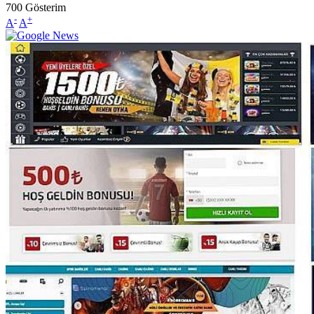
700
Gösterim
-
+
A
A