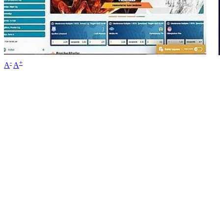
-
+
A
A