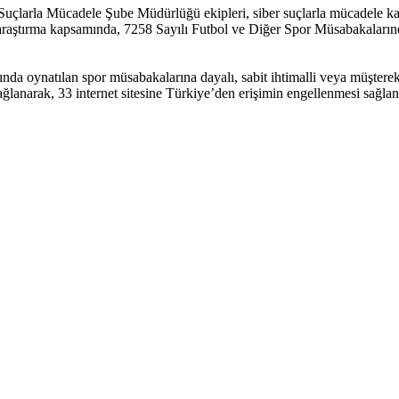
uçlarla Mücadele Şube Müdürlüğü ekipleri, siber suçlarla mücadele ka
len araştırma kapsamında, 7258 Sayılı Futbol ve Diğer Spor Müsabakal
dışında oynatılan spor müsabakalarına dayalı, sabit ihtimalli veya müşte
ağlanarak, 33 internet sitesine Türkiye’den erişimin engellenmesi sağlan