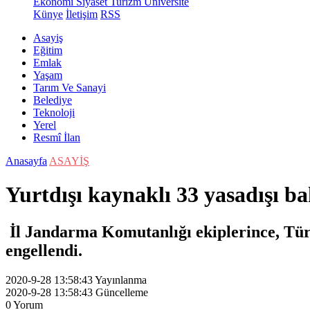
Ekonomi
Siyaset
Turizm
Üniversite
Künye
İletişim
RSS
Asayiş
Eğitim
Emlak
Yaşam
Tarım Ve Sanayi
Belediye
Teknoloji
Yerel
Resmî İlan
Anasayfa
ASAYİŞ
Yurtdışı kaynaklı 33 yasadışı ba
İl Jandarma Komutanlığı ekiplerince, Türki
engellendi.
2020-9-28 13:58:43
Yayınlanma
2020-9-28 13:58:43
Güncelleme
0
Yorum