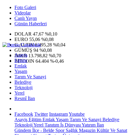
Foto Galeri
Videolar
Canlı Yayın
Günün Haberleri
DOLAR
47,67
%0,10
EURO
55,06
%0,08
G.ALTIN
6.495,28
%0,04
GÜMÜŞ
94
%0,08
Asayiş
IMKB
13.798,82
%0,70
Eğitim
BITCOIN
64.404
%-0,46
Emlak
Yaşam
Tarım Ve Sanayi
Belediye
Teknoloji
Yerel
Resmî İlan
Facebook
Twitter
Instagram
Youtube
Asayiş
Eğitim
Emlak
Yaşam
Tarım Ve Sanayi
Belediye
Teknoloji
Yerel
Tanıtım
İş Dünyası
Yatırım
İlan
Gündem
İlçe - Belde
Spor
Sağlık
Magazin
Kültür Ve Sanat