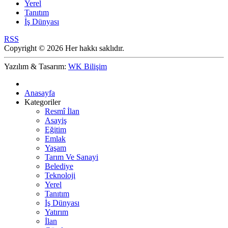
Yerel
Tanıtım
İş Dünyası
RSS
Copyright © 2026 Her hakkı saklıdır.
Yazılım & Tasarım:
WK Bilişim
Anasayfa
Kategoriler
Resmî İlan
Asayiş
Eğitim
Emlak
Yaşam
Tarım Ve Sanayi
Belediye
Teknoloji
Yerel
Tanıtım
İş Dünyası
Yatırım
İlan