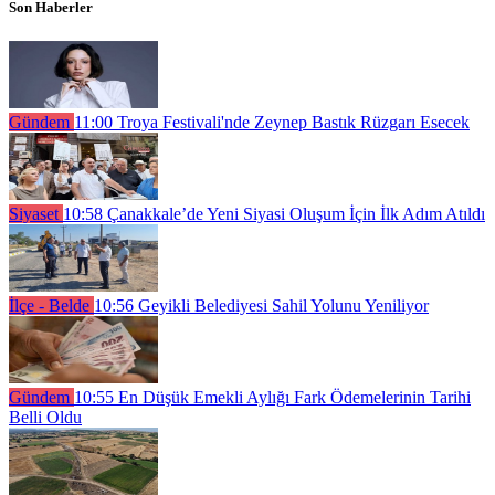
Son Haberler
Gündem
11:00
Troya Festivali'nde Zeynep Bastık Rüzgarı Esecek
Siyaset
10:58
Çanakkale’de Yeni Siyasi Oluşum İçin İlk Adım Atıldı
İlçe - Belde
10:56
Geyikli Belediyesi Sahil Yolunu Yeniliyor
Gündem
10:55
En Düşük Emekli Aylığı Fark Ödemelerinin Tarihi
Belli Oldu