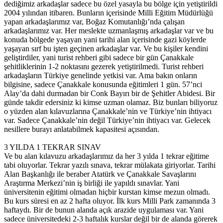
dediğimiz arkadaşlar sadece bu özel yasayla bu bölge için yetiştirildi
2004 yılından itibaren. Bunların içerisinde Milli Eğitim Müdürlüğü
yapan arkadaşlarımız var, Boğaz Komutanlığı’nda çalışan
arkadaşlarımız var. Her meslekte uzmanlaşmış arkadaşlar var ve bu
konuda bölgede yaşayan yani tarihi alan içerisinde gazi köylerde
yaşayan sırf bu işten geçinen arkadaşlar var. Ve bu kişiler kendini
geliştirdiler, yani turist rehberi gibi sadece bir gün Çanakkale
şehitliklerinin 1-2 noktasını gezerek yetiştirilmedi. Turist rehberi
arkadaşların Türkiye genelinde yetkisi var. Ama bakın onların
bilgisine, sadece Çanakkale konusunda eğitimleri 1 gün. 57’nci
Alay’da dahi durmadan bir Conk Bayırı bir de Şehitler Abidesi. Bir
günde takdir edersiniz ki kimse uzman olamaz. Biz bunları biliyoruz
o yüzden alan kılavuzlarına Çanakkale’nin ve Türkiye’nin ihtiyacı
var. Sadece Çanakkale’nin değil Türkiye’nin ihtiyacı var. Gelecek
nesillere burayı anlatabilmek kapasitesi açısından.
3 YILDA 1 TEKRAR SINAV
Ve bu alan kılavuzu arkadaşlarımız da her 3 yılda 1 tekrar eğitime
tabi oluyorlar. Tekrar yazılı sınava, tekrar mülakata giriyorlar. Tarihi
Alan Başkanlığı ile beraber Atatürk ve Çanakkale Savaşlarını
Araştırma Merkezi’nin iş birliği ile yapıldı sınavlar. Yani
üniversitenin eğitimi olmadan hiçbir kurstan kimse mezun olmadı.
Bu kurs süresi en az 2 hafta oluyor. İlk kurs Milli Park zamanında 3
haftaydı. Bir de bunun alanda açık arazide uygulaması var. Yani
sadece üniversitedeki 2-3 haftalık kurslar değil bir de alanda görerek