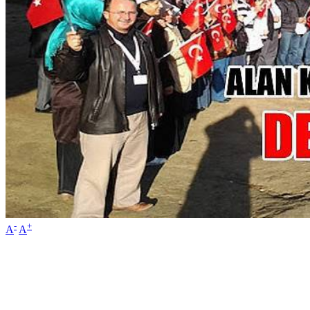
-
+
A
A