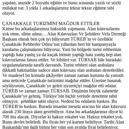
yapılan, arazide 2 boyutlu eğitim ve bunu sonunda yazılı ve sözlü
mülakat var. 3 yılda 1 arkadaşlarımız tekrar tekrar eğitime tabi
oluyor.
ÇANAKKALE TURİZMİNİ MAĞDUR ETTİLER
Kimse bu arkadaşlarımıza haksızlık yapmasın. Alan kılavuzlarını
yok etme, silme adına… Alan Kılavuzları Ve Şehitlere Vefa Derneği
Başkanı olarak ben çok iyi biliyorum TÜREB’in ve özellikle
Çanakkale Rehberler Odası’nın yıllardan beri bir kampanyayla
karalama çalışmalarını biliyoruz. Yani bu bölgede turist rehberinin
yaptığı hata yanlış ya da kaçak birinin yaptığı hata yanlış hep alan
kılavuzlarına fatura ettiler. Ve lobileri var. TÜRSAB bile buradaki
uygulamalarında taraflı davrandı. Turist rehberi olan arabalara
dikkatli bakmadılar sadece alan kılavuzu olan arabaları denetlediler.
Ve maalesef bu konuda şikâyetler zaman zaman kuruma da yansıdı
ama neticede Çanakkale turizmini mağdur ettiler. Üzerine basarak
söylüyorum, Çanakkale’ye gelen ziyaretçiyi mağdur etti odalar.
TÜREB ve zaman zaman TÜRSAB. Düşünün büyük zahmetle
Çanakkale’ye gelmiş, Türkiye’nin hiçbir yerinde denetime tabii
olmuyor, şehitlikte tabii oluyor. Nedeni bu odaların baskısı. Bu
TÜREB’in baskısı. Burada insanlar mesela aracına bir alan kılavuzu
alarak 230 liraya alanı gezebiliyor. Ama bu arkadaşlarımız diyor ki
700 lira alacak. Diyorlar ki haksız rekabet var. Haksız rekabet yok.
Bunu devlet belirledi. Bu fiyatı her yıl kurum belirliyor. Tarihi Alan
Başkanlığı’nın ilgili birimi her yılın son ayında fiyat belirleniyor.