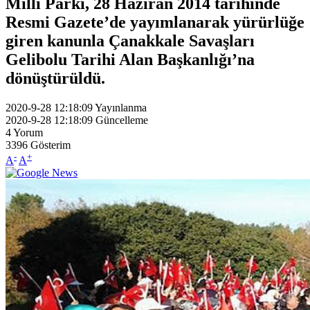
Milli Parkı, 28 Haziran 2014 tarihinde
Resmi Gazete’de yayımlanarak yürürlüğe
giren kanunla Çanakkale Savaşları
Gelibolu Tarihi Alan Başkanlığı’na
dönüştürüldü.
2020-9-28 12:18:09
Yayınlanma
2020-9-28 12:18:09
Güncelleme
4
Yorum
3396
Gösterim
-
+
A
A