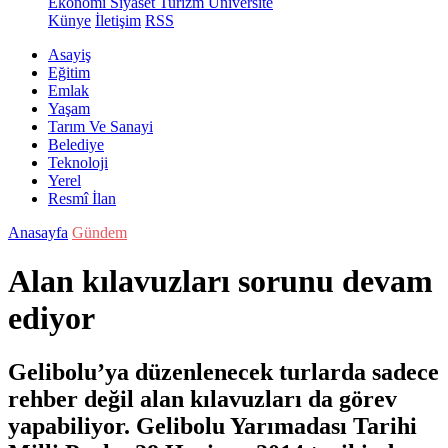
Ekonomi
Siyaset
Turizm
Üniversite
Künye
İletişim
RSS
Asayiş
Eğitim
Emlak
Yaşam
Tarım Ve Sanayi
Belediye
Teknoloji
Yerel
Resmî İlan
Anasayfa
Gündem
Alan kılavuzları sorunu devam
ediyor
Gelibolu’ya düzenlenecek turlarda sadece
rehber değil alan kılavuzları da görev
yapabiliyor. Gelibolu Yarımadası Tarihi