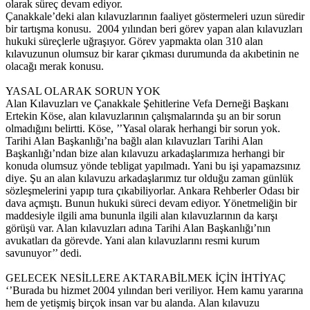
olarak süreç devam ediyor.
Çanakkale’deki alan kılavuzlarının faaliyet göstermeleri uzun süredir
bir tartışma konusu. 2004 yılından beri görev yapan alan kılavuzları
hukuki süreçlerle uğraşıyor. Görev yapmakta olan 310 alan
kılavuzunun olumsuz bir karar çıkması durumunda da akıbetinin ne
olacağı merak konusu.
YASAL OLARAK SORUN YOK
Alan Kılavuzları ve Çanakkale Şehitlerine Vefa Derneği Başkanı
Ertekin Köse, alan kılavuzlarının çalışmalarında şu an bir sorun
olmadığını belirtti. Köse, ’’Yasal olarak herhangi bir sorun yok.
Tarihi Alan Başkanlığı’na bağlı alan kılavuzları Tarihi Alan
Başkanlığı’ndan bize alan kılavuzu arkadaşlarımıza herhangi bir
konuda olumsuz yönde tebligat yapılmadı. Yani bu işi yapamazsınız
diye. Şu an alan kılavuzu arkadaşlarımız tur olduğu zaman günlük
sözleşmelerini yapıp tura çıkabiliyorlar. Ankara Rehberler Odası bir
dava açmıştı. Bunun hukuki süreci devam ediyor. Yönetmeliğin bir
maddesiyle ilgili ama bununla ilgili alan kılavuzlarının da karşı
görüşü var. Alan kılavuzları adına Tarihi Alan Başkanlığı’nın
avukatları da görevde. Yani alan kılavuzlarını resmi kurum
savunuyor’’ dedi.
GELECEK NESİLLERE AKTARABİLMEK İÇİN İHTİYAÇ
‘’Burada bu hizmet 2004 yılından beri veriliyor. Hem kamu yararına
hem de yetişmiş birçok insan var bu alanda. Alan kılavuzu