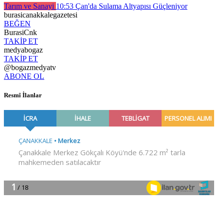
Tarım ve Sanayi
10:53
Çan'da Sulama Altyapısı Güçleniyor
burasicanakkalegazetesi
BEĞEN
BurasiCnk
TAKİP ET
medyabogaz
TAKİP ET
@bogazmedyatv
ABONE OL
Resmî İlanlar