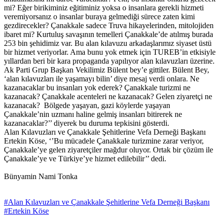
mi? Eğer birikiminiz eğitiminiz yoksa o insanlara gerekli hizmeti
veremiyorsanız o insanlar buraya gelmediği sürece zaten kimi
gezdirecekler? Çanakkale sadece Truva hikayelerinden, mitolojiden
ibaret mi? Kurtuluş savaşının temelleri Çanakkale’de atılmış burada
253 bin şehidimiz var. Bu alan kılavuzu arkadaşlarımız siyaset üstü
bir hizmet veriyorlar. Ama bunu yok etmek için TUREB’in etkisiyle
yıllardan beri bir kara propaganda yapılıyor alan kılavuzları üzerine.
Ak Parti Grup Başkan Vekilimiz Bülent bey’e gittiler. Bülent Bey,
‘alan kılavuzları ile yaşamayı bilin’ diye mesaj verdi onlara. Ne
kazanacaklar bu insanları yok ederek? Çanakkale turizmi ne
kazanacak? Çanakkale acenteleri ne kazanacak? Gelen ziyaretçi ne
kazanacak? Bölgede yaşayan, gazi köylerde yaşayan
Çanakkale’nin uzmanı haline gelmiş insanları bitirerek ne
kazanacaklar?’’ diyerek bu duruma tepkisini gösterdi.
Alan Kılavuzları ve Çanakkale Şehitlerine Vefa Derneği Başkanı
Ertekin Köse, ‘’Bu mücadele Çanakkale turizmine zarar veriyor,
Çanakkale’ye gelen ziyaretçiler mağdur oluyor. Ortak bir çözüm ile
Çanakkale’ye ve Türkiye’ye hizmet edilebilir’’ dedi.
Bünyamin Nami Tonka
#Alan Kılavuzları ve Çanakkale Şehitlerine Vefa Derneği Başkanı
#Ertekin Köse