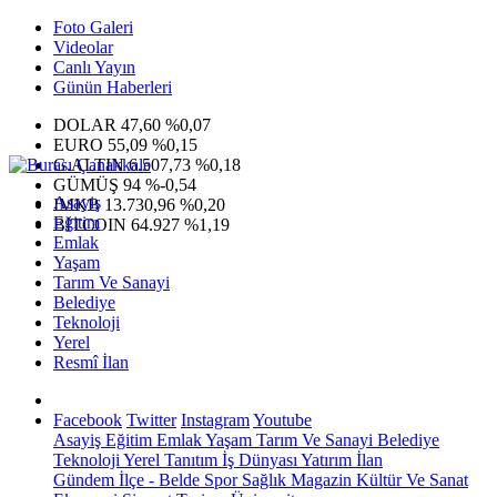
Foto Galeri
Videolar
Canlı Yayın
Günün Haberleri
DOLAR
47,60
%0,07
EURO
55,09
%0,15
G.ALTIN
6.507,73
%0,18
GÜMÜŞ
94
%-0,54
Asayiş
IMKB
13.730,96
%0,20
Eğitim
BITCOIN
64.927
%1,19
Emlak
Yaşam
Tarım Ve Sanayi
Belediye
Teknoloji
Yerel
Resmî İlan
Facebook
Twitter
Instagram
Youtube
Asayiş
Eğitim
Emlak
Yaşam
Tarım Ve Sanayi
Belediye
Teknoloji
Yerel
Tanıtım
İş Dünyası
Yatırım
İlan
Gündem
İlçe - Belde
Spor
Sağlık
Magazin
Kültür Ve Sanat