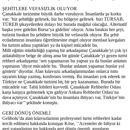
ŞEHİTLERE VEFASIZLIK OLUYOR
Çanakkale turizmine büyük darbe vuruluyor. İnsanlarda şu korku
var; ‘biz şehitliğe gelirsek, biz bu bölgeye gelirsek bizi TÜRSAB,
TÜREB şikayetlerden dolayı biz burada mağdur olacağız. Alternatif
başka yere gidelim Bursa’ya gidelim’ oluyor. Ama bırakın her şeyi,
turizmi bırakın bu şehitlere büyük bir vefasızlık oluyor. Bu şehit
ecdadımızın insanlara öğretilmesine engel oluyor menfaat kavgaları
bu turizm adına yaptıkları ya da kişisel mücadele bu.
Milli eğitim müdürlüğü yapmış bir arkadaşımız Çanakkale’yi çok iyi
anlatabiliyor belge de almış ama bir günde Çanakkale’yi gezen turist
rehberi arkadaşımız ‘sen yapamazsın bu yapsın ya da bunlar anlatım
yapmasın ’diyor mücadele bu. ‘Bunlar anlatım yapamaz bunlar yol
gösterir’ diyorlar. Alan kılavuzu arkadaşlarımızdan onlarca isim
sayarım kitap yazmış, konferans vermiş. Bu insanları yok ederek ne
Türkiye ne Çanakkale turizmi hiç bir şey kazanamaz. Burada bir
mücadele var. Tabii lobileri kuvvetli. Çanakkale Rehberler Odası
karşı karşıya gelmemek için gidiyor Ankara Rehberler Odası’na
dava açtırıyor. Çanakkale’nin bu insanlara ihtiyacı var, Türkiye’nin
ihtiyacı var’’ şeklinde konuştu.
GERİ DÖNÜŞ ÖNEMLİ
Gelibolu’da alan kılavuzlarının profesyonel turist rehberleri kadar
tercih edilmesi hakkında konuşan Köse, ‘’Acenteler de biliyor ki
geri vatandaştan tur hakkında geri dönüş önemli, grupların