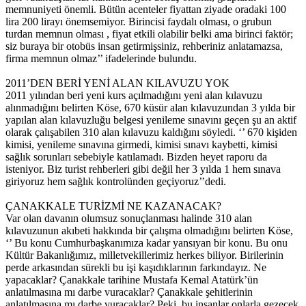
memnuniyeti önemli. Bütün acenteler fiyattan ziyade oradaki 100
lira 200 lirayı önemsemiyor. Birincisi faydalı olması, o grubun
turdan memnun olması , fiyat etkili olabilir belki ama birinci faktör;
siz buraya bir otobüs insan getirmişsiniz, rehberiniz anlatamazsa,
firma memnun olmaz’’ ifadelerinde bulundu.
2011’DEN BERİ YENİ ALAN KILAVUZU YOK
2011 yılından beri yeni kurs açılmadığını yeni alan kılavuzu
alınmadığını belirten Köse, 670 küsür alan kılavuzundan 3 yılda bir
yapılan alan kılavuzluğu belgesi yenileme sınavını geçen şu an aktif
olarak çalışabilen 310 alan kılavuzu kaldığını söyledi. ‘’ 670 kişiden
kimisi, yenileme sınavına girmedi, kimisi sınavı kaybetti, kimisi
sağlık sorunları sebebiyle katılamadı. Bizden heyet raporu da
isteniyor. Biz turist rehberleri gibi değil her 3 yılda 1 hem sınava
giriyoruz hem sağlık kontrolünden geçiyoruz’’dedi.
ÇANAKKALE TURİZMİ NE KAZANACAK?
Var olan davanın olumsuz sonuçlanması halinde 310 alan
kılavuzunun akıbeti hakkında bir çalışma olmadığını belirten Köse,
‘’ Bu konu Cumhurbaşkanımıza kadar yansıyan bir konu. Bu onu
Kültür Bakanlığımız, milletvekillerimiz herkes biliyor. Birilerinin
perde arkasından sürekli bu işi kaşıdıklarının farkındayız. Ne
yapacaklar? Çanakkale tarihine Mustafa Kemal Atatürk’ün
anlatılmasına mı darbe vuracaklar? Çanakkale şehitlerinin
anlatılmasına mı darbe vuracaklar? Peki, bu insanlar onlarla gezecek