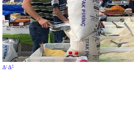
-
+
A
A