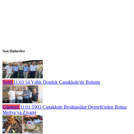
Son Haberler
Yerel
11:03
54 Yıllık Dostluk Çanakkale'de Buluştu
Gündem
11:01
1903 Çanakkale Beşiktaşlılar Derneği'nden Boğaz
Medya’ya Ziyaret