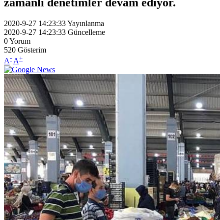
zamanlı denetimler devam ediyor.
2020-9-27 14:23:33
Yayınlanma
2020-9-27 14:23:33
Güncelleme
0
Yorum
520
Gösterim
-
+
A
A