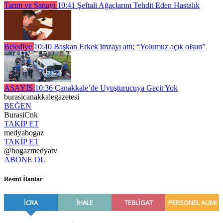
Tarım ve Sanayi
10:41
Şeftali Ağaçlarını Tehdit Eden Hastalık
Belediye
10:40
Başkan Erkek imzayı attı; “Yolumuz açık olsun”
ASAYİŞ
10:36
Çanakkale’de Uyuşturucuya Geçit Yok
burasicanakkalegazetesi
BEĞEN
BurasiCnk
TAKİP ET
medyabogaz
TAKİP ET
@bogazmedyatv
ABONE OL
Resmî İlanlar