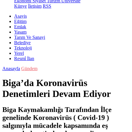
Ekonomi
Siyaset
Turizm
Üniversite
Künye
İletişim
RSS
Asayiş
Eğitim
Emlak
Yaşam
Tarım Ve Sanayi
Belediye
Teknoloji
Yerel
Resmî İlan
Anasayfa
Gündem
Biga’da Koronavirüs
Denetimleri Devam Ediyor
Biga Kaymakamlığı Tarafından İlçe
genelinde Koronavirüs ( Covid-19 )
salgınıyla mücadele kapsamında eş