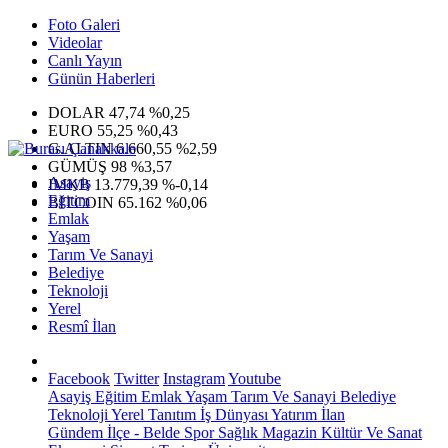
Foto Galeri
Videolar
Canlı Yayın
Günün Haberleri
DOLAR
47,74
%0,25
EURO
55,25
%0,43
G.ALTIN
6.660,55
%2,59
GÜMÜŞ
98
%3,57
Asayiş
IMKB
13.779,39
%-0,14
Eğitim
BITCOIN
65.162
%0,06
Emlak
Yaşam
Tarım Ve Sanayi
Belediye
Teknoloji
Yerel
Resmî İlan
Facebook
Twitter
Instagram
Youtube
Asayiş
Eğitim
Emlak
Yaşam
Tarım Ve Sanayi
Belediye
Teknoloji
Yerel
Tanıtım
İş Dünyası
Yatırım
İlan
Gündem
İlçe - Belde
Spor
Sağlık
Magazin
Kültür Ve Sanat