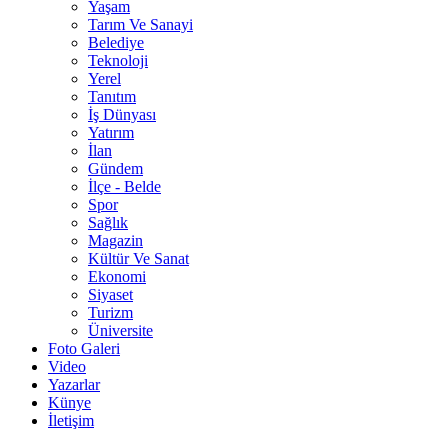
Yaşam
Tarım Ve Sanayi
Belediye
Teknoloji
Yerel
Tanıtım
İş Dünyası
Yatırım
İlan
Gündem
İlçe - Belde
Spor
Sağlık
Magazin
Kültür Ve Sanat
Ekonomi
Siyaset
Turizm
Üniversite
Foto Galeri
Video
Yazarlar
Künye
İletişim