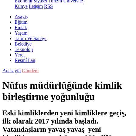
Ekonomi
Siyaset
Turizm
Üniversite
Künye
İletişim
RSS
Asayiş
Eğitim
Emlak
Yaşam
Tarım Ve Sanayi
Belediye
Teknoloji
Yerel
Resmî İlan
Anasayfa
Gündem
Nüfus müdürlüğünde kimlik
birleştirme yoğunluğu
Eski kimliklerden yeni kimliklere geçiş,
ilk olarak 2017 yılında başladı.
Vatandaşların yavaş yavaş yeni