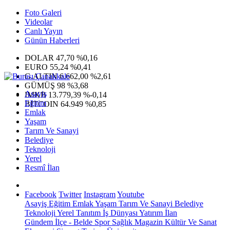
Foto Galeri
Videolar
Canlı Yayın
Günün Haberleri
DOLAR
47,70
%0,16
EURO
55,24
%0,41
G.ALTIN
6.662,00
%2,61
GÜMÜŞ
98
%3,68
Asayiş
IMKB
13.779,39
%-0,14
Eğitim
BITCOIN
64.949
%0,85
Emlak
Yaşam
Tarım Ve Sanayi
Belediye
Teknoloji
Yerel
Resmî İlan
Facebook
Twitter
Instagram
Youtube
Asayiş
Eğitim
Emlak
Yaşam
Tarım Ve Sanayi
Belediye
Teknoloji
Yerel
Tanıtım
İş Dünyası
Yatırım
İlan
Gündem
İlçe - Belde
Spor
Sağlık
Magazin
Kültür Ve Sanat