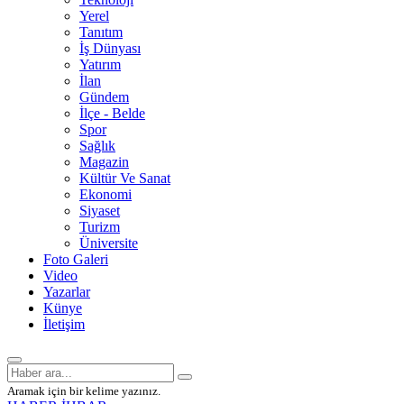
Yerel
Tanıtım
İş Dünyası
Yatırım
İlan
Gündem
İlçe - Belde
Spor
Sağlık
Magazin
Kültür Ve Sanat
Ekonomi
Siyaset
Turizm
Üniversite
Foto Galeri
Video
Yazarlar
Künye
İletişim
Aramak için bir kelime yazınız.