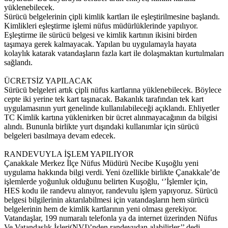
yüklenebilecek.
Sürücü belgelerinin çipli kimlik kartları ile eşleştirilmesine başlandı.
Kimlikleri eşleştirme işlemi nüfus müdürlüklerinde yapılıyor.
Eşleştirme ile sürücü belgesi ve kimlik kartının ikisini birden
taşımaya gerek kalmayacak. Yapılan bu uygulamayla hayata
kolaylık katarak vatandaşların fazla kart ile dolaşmaktan kurtulmaları
sağlandı.
ÜCRETSİZ YAPILACAK
Sürücü belgeleri artık çipli nüfus kartlarına yüklenebilecek. Böylece
cepte iki yerine tek kart taşınacak. Bakanlık tarafından tek kart
uygulamasının yurt genelinde kullanılabileceği açıklandı. Ehliyetler
TC Kimlik kartına yüklenirken bir ücret alınmayacağının da bilgisi
alındı. Bununla birlikte yurt dışındaki kullanımlar için sürücü
belgeleri basılmaya devam edecek.
RANDEVUYLA İŞLEM YAPILIYOR
Çanakkale Merkez İlçe Nüfus Müdürü Necibe Kuşoğlu yeni
uygulama hakkında bilgi verdi. Yeni özellikle birlikte Çanakkale’de
işlemlerde yoğunluk olduğunu belirten Kuşoğlu, ‘’İşlemler için,
HES kodu ile randevu alınıyor, randevulu işlem yapıyoruz. Sürücü
belgesi bilgilerinin aktarılabilmesi için vatandaşların hem sürücü
belgelerinin hem de kimlik kartlarının yeni olması gerekiyor.
Vatandaşlar, 199 numaralı telefonla ya da internet üzerinden Nüfus
Ve Vatandaşlık İşleri(NVI)’nden randevudan alabilirler’’ dedi.