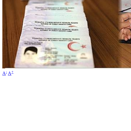
-
+
A
A