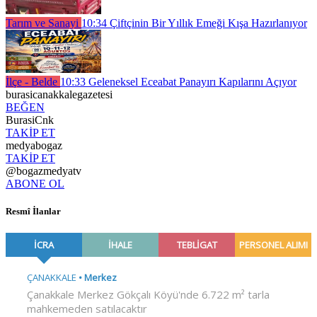
Tarım ve Sanayi
10:34
Çiftçinin Bir Yıllık Emeği Kışa Hazırlanıyor
İlçe - Belde
10:33
Geleneksel Eceabat Panayırı Kapılarını Açıyor
burasicanakkalegazetesi
BEĞEN
BurasiCnk
TAKİP ET
medyabogaz
TAKİP ET
@bogazmedyatv
ABONE OL
Resmî İlanlar