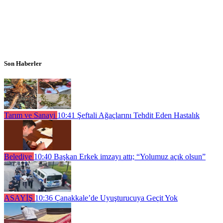
Son Haberler
Tarım ve Sanayi
10:41
Şeftali Ağaçlarını Tehdit Eden Hastalık
Belediye
10:40
Başkan Erkek imzayı attı; “Yolumuz açık olsun”
ASAYİŞ
10:36
Çanakkale’de Uyuşturucuya Geçit Yok