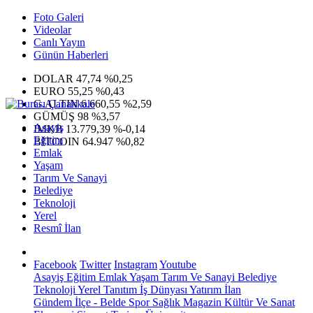
Foto Galeri
Videolar
Canlı Yayın
Günün Haberleri
DOLAR
47,74
%0,25
EURO
55,25
%0,43
G.ALTIN
6.660,55
%2,59
GÜMÜŞ
98
%3,57
Asayiş
IMKB
13.779,39
%-0,14
Eğitim
BITCOIN
64.947
%0,82
Emlak
Yaşam
Tarım Ve Sanayi
Belediye
Teknoloji
Yerel
Resmî İlan
Facebook
Twitter
Instagram
Youtube
Asayiş
Eğitim
Emlak
Yaşam
Tarım Ve Sanayi
Belediye
Teknoloji
Yerel
Tanıtım
İş Dünyası
Yatırım
İlan
Gündem
İlçe - Belde
Spor
Sağlık
Magazin
Kültür Ve Sanat