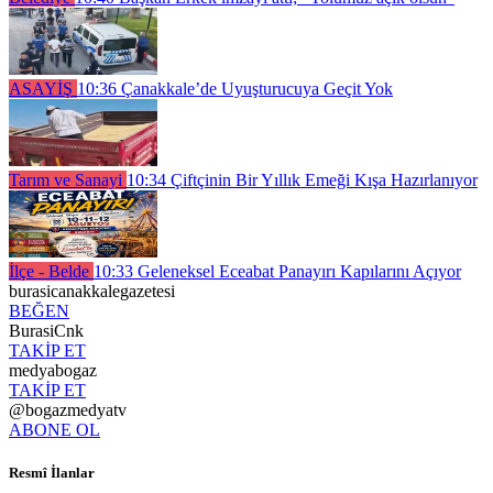
ASAYİŞ
10:36
Çanakkale’de Uyuşturucuya Geçit Yok
Tarım ve Sanayi
10:34
Çiftçinin Bir Yıllık Emeği Kışa Hazırlanıyor
İlçe - Belde
10:33
Geleneksel Eceabat Panayırı Kapılarını Açıyor
burasicanakkalegazetesi
BEĞEN
BurasiCnk
TAKİP ET
medyabogaz
TAKİP ET
@bogazmedyatv
ABONE OL
Resmî İlanlar