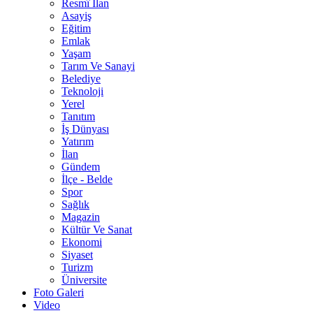
Resmî İlan
Asayiş
Eğitim
Emlak
Yaşam
Tarım Ve Sanayi
Belediye
Teknoloji
Yerel
Tanıtım
İş Dünyası
Yatırım
İlan
Gündem
İlçe - Belde
Spor
Sağlık
Magazin
Kültür Ve Sanat
Ekonomi
Siyaset
Turizm
Üniversite
Foto Galeri
Video