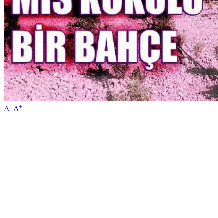
-
+
A
A