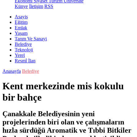
Ekonomi
Siyaset
Turizm
Üniversite
Künye
İletişim
RSS
Asayiş
Eğitim
Emlak
Yaşam
Tarım Ve Sanayi
Belediye
Teknoloji
Yerel
Resmî İlan
Anasayfa
Belediye
Kent merkezinde mis kokulu
bir bahçe
Çanakkale Belediyesinin yeni
projelerinden biri olan ve çalışmaların
hızla sürdüğü Aromatik ve Tıbbi Bitkiler