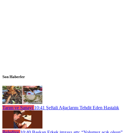
Son Haberler
Tarım ve Sanayi
10:41
Şeftali Ağaçlarını Tehdit Eden Hastalık
Belediye
10:40
Başkan Erkek imzayı attı; “Yolumuz açık olsun”