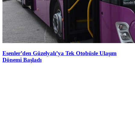
Esenler’den Güzelyalı’ya Tek Otobüsle Ulaşım
Dönemi Başladı