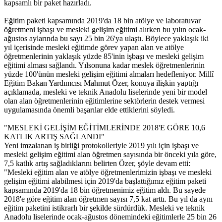
kapsamlı bir paket hazırladı.
Eğitim paketi kapsamında 2019'da 18 bin atölye ve laboratuvar
öğretmeni işbaşı ve mesleki gelişim eğitimi alırken bu yılın ocak-
ağustos aylarında bu sayı 25 bin 26'ya ulaştı. Böylece yaklaşık iki
yıl içerisinde mesleki eğitimde görev yapan alan ve atölye
öğretmenlerinin yaklaşık yüzde 85'inin işbaşı ve mesleki gelişim
eğitimi alması sağlandı. Yılsonuna kadar meslek öğretmenlerinin
yüzde 100'ünün mesleki gelişim eğitimi almaları hedefleniyor. Millî
Eğitim Bakan Yardımcısı Mahmut Özer, konuya ilişkin yaptığı
açıklamada, mesleki ve teknik Anadolu liselerinde yeni bir model
olan alan öğretmenlerinin eğitimlerine sektörlerin destek vermesi
uygulamasında önemli başarılar elde ettiklerini söyledi.
"MESLEKİ GELİŞİM EĞİTİMLERİNDE 2018'E GÖRE 10,6
KATLIK ARTIŞ SAĞLANDI"
Yeni imzalanan iş birliği protokolleriyle 2019 yılı için işbaşı ve
mesleki gelişim eğitimi alan öğretmen sayısında bir önceki yıla göre,
7,5 katlık artış sağladıklarını belirten Özer, şöyle devam etti:
"Mesleki eğitim alan ve atölye öğretmenlerimizin işbaşı ve mesleki
gelişim eğitimi alabilmesi için 2019'da başlattığımız eğitim paketi
kapsamında 2019'da 18 bin öğretmenimiz eğitim aldı. Bu sayede
2018'e göre eğitim alan öğretmen sayısı 7,5 kat arttı. Bu yıl da aynı
eğitim paketini istikrarlı bir şekilde sürdürdük. Mesleki ve teknik
Anadolu liselerinde ocak-ağustos dönemindeki eğitimlerle 25 bin 26