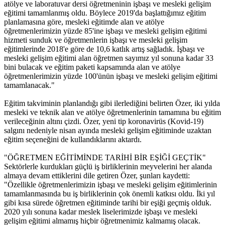
atölye ve laboratuvar dersi öğretmeninin işbaşı ve mesleki gelişim
eğitimi tamamlanmış oldu. Böylece 2019'da başlattığımız eğitim
planlamasına göre, mesleki eğitimde alan ve atölye
öğretmenlerimizin yüzde 85'ine işbaşı ve mesleki gelişim eğitimi
hizmeti sunduk ve öğretmenlerin işbaşı ve mesleki gelişim
eğitimlerinde 2018'e göre de 10,6 katlık artış sağladık. İşbaşı ve
mesleki gelişim eğitimi alan öğretmen sayımız yıl sonuna kadar 33
bini bulacak ve eğitim paketi kapsamında alan ve atölye
öğretmenlerimizin yüzde 100'ünün işbaşı ve mesleki gelişim eğitimi
tamamlanacak."
Eğitim takviminin planlandığı gibi ilerlediğini belirten Özer, iki yılda
mesleki ve teknik alan ve atölye öğretmenlerinin tamamına bu eğitim
verileceğinin altını çizdi. Özer, yeni tip koronavirüs (Kovid-19)
salgını nedeniyle nisan ayında mesleki gelişim eğitiminde uzaktan
eğitim seçeneğini de kullandıklarını aktardı.
"ÖĞRETMEN EĞİTİMİNDE TARİHİ BİR EŞİĞİ GEÇTİK"
Sektörlerle kurdukları güçlü iş birliklerinin meyvelerini her alanda
almaya devam ettiklerini dile getiren Özer, şunları kaydetti:
"Özellikle öğretmenlerimizin işbaşı ve mesleki gelişim eğitimlerinin
tamamlanmasında bu iş birliklerinin çok önemli katkısı oldu. İki yıl
gibi kısa sürede öğretmen eğitiminde tarihi bir eşiği geçmiş olduk.
2020 yılı sonuna kadar meslek liselerimizde işbaşı ve mesleki
gelişim eğitimi almamış hiçbir öğretmenimiz kalmamış olacak.