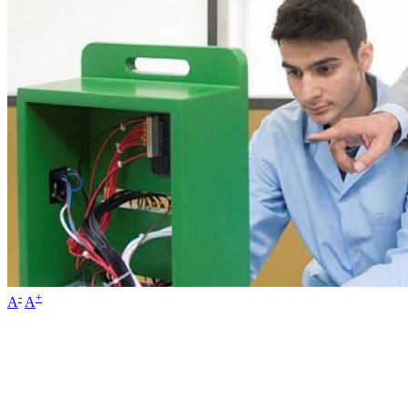
-
+
A
A