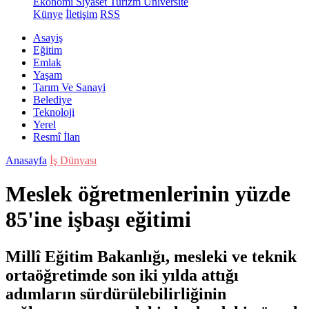
Ekonomi
Siyaset
Turizm
Üniversite
Künye
İletişim
RSS
Asayiş
Eğitim
Emlak
Yaşam
Tarım Ve Sanayi
Belediye
Teknoloji
Yerel
Resmî İlan
Anasayfa
İş Dünyası
Meslek öğretmenlerinin yüzde
85'ine işbaşı eğitimi
Millî Eğitim Bakanlığı, mesleki ve teknik
ortaöğretimde son iki yılda attığı
adımların sürdürülebilirliğinin