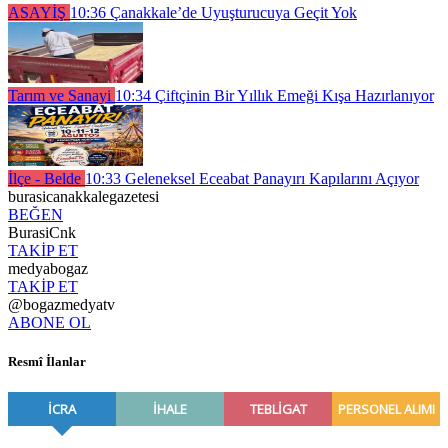
ASAYİŞ
10:36
Çanakkale’de Uyuşturucuya Geçit Yok
Tarım ve Sanayi
10:34
Çiftçinin Bir Yıllık Emeği Kışa Hazırlanıyor
İlçe - Belde
10:33
Geleneksel Eceabat Panayırı Kapılarını Açıyor
burasicanakkalegazetesi
BEĞEN
BurasiCnk
TAKİP ET
medyabogaz
TAKİP ET
@bogazmedyatv
ABONE OL
Resmî İlanlar