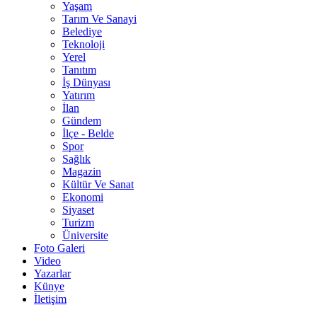
Yaşam
Tarım Ve Sanayi
Belediye
Teknoloji
Yerel
Tanıtım
İş Dünyası
Yatırım
İlan
Gündem
İlçe - Belde
Spor
Sağlık
Magazin
Kültür Ve Sanat
Ekonomi
Siyaset
Turizm
Üniversite
Foto Galeri
Video
Yazarlar
Künye
İletişim