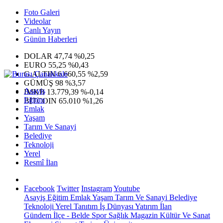
Foto Galeri
Videolar
Canlı Yayın
Günün Haberleri
DOLAR
47,74
%0,25
EURO
55,25
%0,43
G.ALTIN
6.660,55
%2,59
GÜMÜŞ
98
%3,57
Asayiş
IMKB
13.779,39
%-0,14
Eğitim
BITCOIN
65.010
%1,26
Emlak
Yaşam
Tarım Ve Sanayi
Belediye
Teknoloji
Yerel
Resmî İlan
Facebook
Twitter
Instagram
Youtube
Asayiş
Eğitim
Emlak
Yaşam
Tarım Ve Sanayi
Belediye
Teknoloji
Yerel
Tanıtım
İş Dünyası
Yatırım
İlan
Gündem
İlçe - Belde
Spor
Sağlık
Magazin
Kültür Ve Sanat