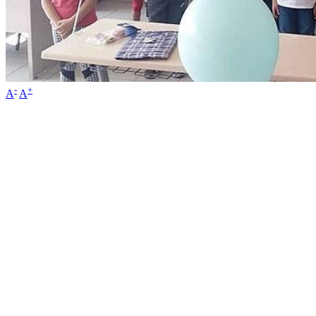
-
+
A
A