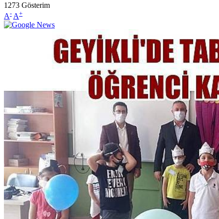
1273
Gösterim
-
+
A
A