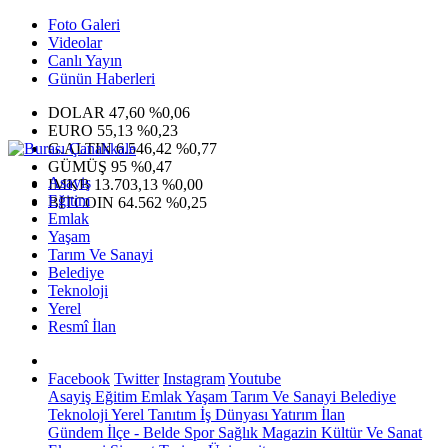
Foto Galeri
Videolar
Canlı Yayın
Günün Haberleri
DOLAR
47,60
%0,06
EURO
55,13
%0,23
G.ALTIN
6.546,42
%0,77
GÜMÜŞ
95
%0,47
Asayiş
IMKB
13.703,13
%0,00
Eğitim
BITCOIN
64.562
%0,25
Emlak
Yaşam
Tarım Ve Sanayi
Belediye
Teknoloji
Yerel
Resmî İlan
Facebook
Twitter
Instagram
Youtube
Asayiş
Eğitim
Emlak
Yaşam
Tarım Ve Sanayi
Belediye
Teknoloji
Yerel
Tanıtım
İş Dünyası
Yatırım
İlan
Gündem
İlçe - Belde
Spor
Sağlık
Magazin
Kültür Ve Sanat