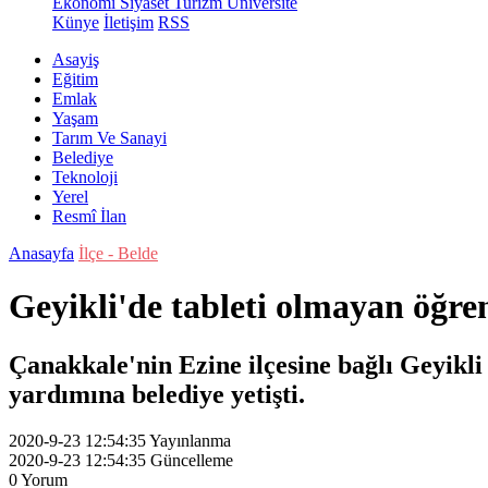
Ekonomi
Siyaset
Turizm
Üniversite
Künye
İletişim
RSS
Asayiş
Eğitim
Emlak
Yaşam
Tarım Ve Sanayi
Belediye
Teknoloji
Yerel
Resmî İlan
Anasayfa
İlçe - Belde
Geyikli'de tableti olmayan öğr
Çanakkale'nin Ezine ilçesine bağlı Geyikli
yardımına belediye yetişti.
2020-9-23 12:54:35
Yayınlanma
2020-9-23 12:54:35
Güncelleme
0
Yorum