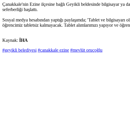
Çanakkale'nin Ezine ilçesine bağlı Geyikli beldesinde bilgisayar ya d
seferberliği başlattı.
Sosyal medya hesabından yaptığı paylaşımda; 'Tablet ve bilgisayarı o
öğrencimiz tabletsiz kalmayacak. Tablet alımlarımızı yapıyor ve öğrenc
Kaynak:
İHA
#geyikli belediyesi
#çanakkale ezine
#mevlüt oruçoğlu