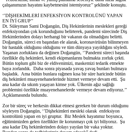
çalışanımızın hayatını kaybetmesini istemiyoruz’’ şeklinde konuştu.
‘’DİŞHEKİMLERİ ENFEKSİYON KONTROLÜNÜ YAPAN
EN İYİ GRUP’’
Dt. Süleyman Sami Doğangün, Diş Hekimlerinin meslekleri gereği
enfeksiyondan çok korunduğunu belirterek, pandemi sürecinde Diş
Hekimlerinden dolayı herhangi bir vakanın da olmadığını belirtti.
Doğangün, süreci en başından ele alarak, koronavirüsün bilinmeyen
bir hastalık olduğunu olduğunu ve tüm dünyaya yayıldığını söyledi.
Yaşanan zorluklara da değinen Doğangün, ‘’Pandemi süreci başında
özellikle diş hekimleri, kendi ekipmanlarını bulmakta zorluk çekti.
Bütün toplum gibi biz de eldivenimizi, maskemizi tedarik etmekte
baya zorlandık. Daha sonra piyasada yavaş yavaş bunları bulmaya
başladık. Ama bütün bunlara rağmen kısa bir süre haricinde bütün
diş hekimleri muayenehanelerinde hizmet vermeye devam etti. Şu
ana kadar da sıkıntı yaşayan kimse yok. Ülkenin ağız sağlığı
problemini özellikle muayenehanelerde vermeye devam ediyoruz.’’
Açıklamasında bulundu.
Zor bir süreç ve herkesin dikkat etmesi gereken bir durum olduğunu
söyleyen Doğangün, ‘’Dişhekimleri mesleki olarak enfeksiyon
kontrolünü yapan en iyi gruptur. Biz Meslek hayatımız boyunca,
eğitimimizden gelen özellikler ile korunmayı çok iyi biliyoruz. Şu
ana kadar Diş hekimlerinden dolayı yayılan bir vaka yoktur.