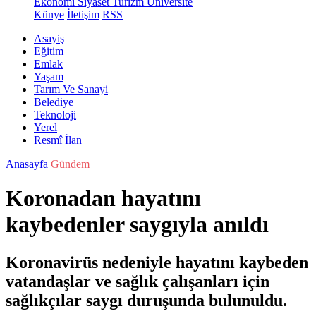
Ekonomi
Siyaset
Turizm
Üniversite
Künye
İletişim
RSS
Asayiş
Eğitim
Emlak
Yaşam
Tarım Ve Sanayi
Belediye
Teknoloji
Yerel
Resmî İlan
Anasayfa
Gündem
Koronadan hayatını
kaybedenler saygıyla anıldı
Koronavirüs nedeniyle hayatını kaybeden
vatandaşlar ve sağlık çalışanları için
sağlıkçılar saygı duruşunda bulunuldu.