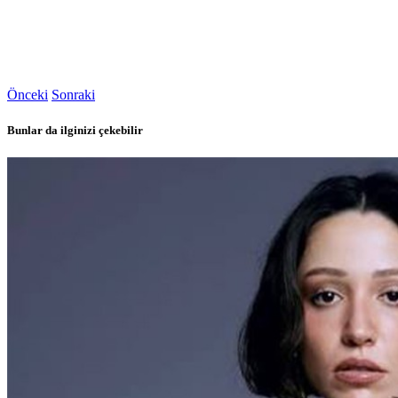
Önceki
Sonraki
Bunlar da ilginizi çekebilir