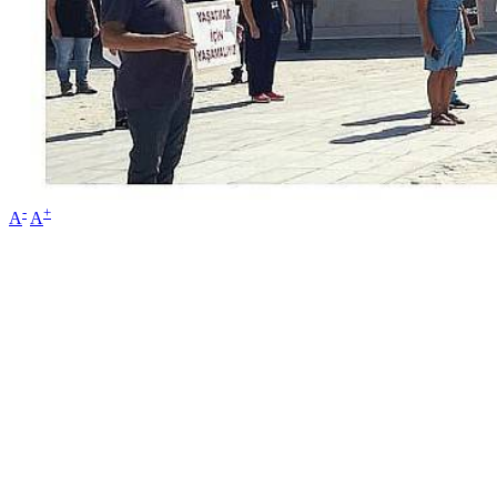
-
+
A
A