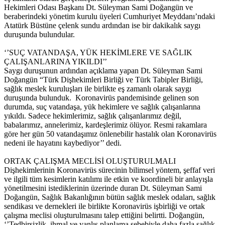
Hekimleri Odası Başkanı Dt. Süleyman Sami Doğangün ve
beraberindeki yönetim kurulu üyeleri Cumhuriyet Meyddanı’ndaki
Atatürk Büstüne çelenk sundu ardından ise bir dakikalık saygı
duruşunda bulundular.
‘’SUÇ VATANDAŞA, YÜK HEKİMLERE VE SAĞLIK
ÇALIŞANLARINA YIKILDI’’
Saygı duruşunun ardından açıklama yapan Dt. Süleyman Sami
Doğangün “Türk Dişhekimleri Birliği ve Türk Tabipler Birliği,
sağlık meslek kuruluşları ile birlikte eş zamanlı olarak saygı
duruşunda bulunduk. Koronavirüs pandemisinde gelinen son
durumda, suç vatandaşa, yük hekimlere ve sağlık çalışanlarına
yıkıldı. Sadece hekimlerimiz, sağlık çalışanlarımız değil,
babalarımız, annelerimiz, kardeşlerimiz ölüyor. Resmi rakamlara
göre her gün 50 vatandaşımız önlenebilir hastalık olan Koronavirüs
nedeni ile hayatını kaybediyor’’ dedi.
ORTAK ÇALIŞMA MECLİSİ OLUŞTURULMALI
Dişhekimlerinin Koronavirüs sürecinin bilimsel yöntem, şeffaf veri
ve ilgili tüm kesimlerin katılımı ile etkin ve koordineli bir anlayışla
yönetilmesini istediklerinin üzerinde duran Dt. Süleyman Sami
Doğangün, Sağlık Bakanlığının bütün sağlık meslek odaları, sağlık
sendikası ve dernekleri ile birlikte Koronavirüs işbirliği ve ortak
çalışma meclisi oluşturulmasını talep ettiğini belirtti. Doğangün,
‘’Tedbirsizlik, ihmal ve yanlış planlama sebebiyle daha fazla sağlık