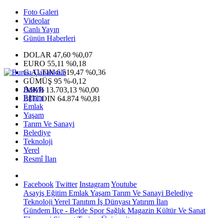
Foto Galeri
Videolar
Canlı Yayın
Günün Haberleri
DOLAR
47,60
%0,07
EURO
55,11
%0,18
G.ALTIN
6.519,47
%0,36
GÜMÜŞ
95
%-0,12
Asayiş
IMKB
13.703,13
%0,00
Eğitim
BITCOIN
64.874
%0,81
Emlak
Yaşam
Tarım Ve Sanayi
Belediye
Teknoloji
Yerel
Resmî İlan
Facebook
Twitter
Instagram
Youtube
Asayiş
Eğitim
Emlak
Yaşam
Tarım Ve Sanayi
Belediye
Teknoloji
Yerel
Tanıtım
İş Dünyası
Yatırım
İlan
Gündem
İlçe - Belde
Spor
Sağlık
Magazin
Kültür Ve Sanat