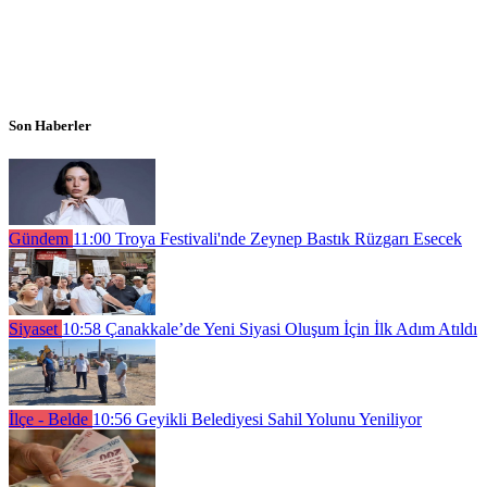
Son Haberler
Gündem
11:00
Troya Festivali'nde Zeynep Bastık Rüzgarı Esecek
Siyaset
10:58
Çanakkale’de Yeni Siyasi Oluşum İçin İlk Adım Atıldı
İlçe - Belde
10:56
Geyikli Belediyesi Sahil Yolunu Yeniliyor