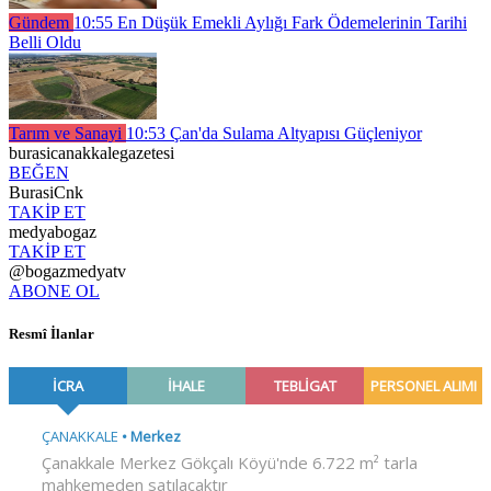
Gündem
10:55
En Düşük Emekli Aylığı Fark Ödemelerinin Tarihi
Belli Oldu
Tarım ve Sanayi
10:53
Çan'da Sulama Altyapısı Güçleniyor
burasicanakkalegazetesi
BEĞEN
BurasiCnk
TAKİP ET
medyabogaz
TAKİP ET
@bogazmedyatv
ABONE OL
Resmî İlanlar