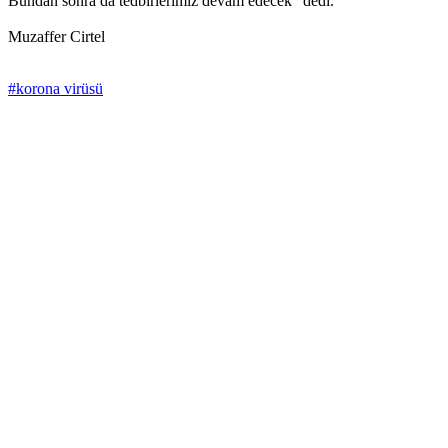
Bundan sonra da tedbirlerimiz devam edecek” dedi.
Muzaffer Cirtel
#korona virüsü