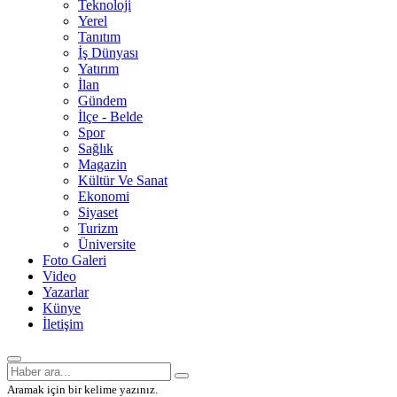
Teknoloji
Yerel
Tanıtım
İş Dünyası
Yatırım
İlan
Gündem
İlçe - Belde
Spor
Sağlık
Magazin
Kültür Ve Sanat
Ekonomi
Siyaset
Turizm
Üniversite
Foto Galeri
Video
Yazarlar
Künye
İletişim
Aramak için bir kelime yazınız.