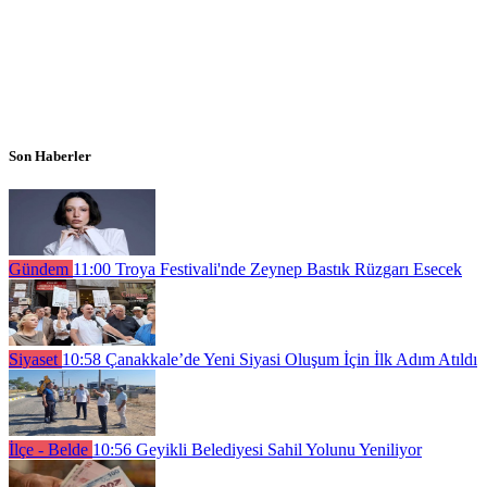
Son Haberler
Gündem
11:00
Troya Festivali'nde Zeynep Bastık Rüzgarı Esecek
Siyaset
10:58
Çanakkale’de Yeni Siyasi Oluşum İçin İlk Adım Atıldı
İlçe - Belde
10:56
Geyikli Belediyesi Sahil Yolunu Yeniliyor