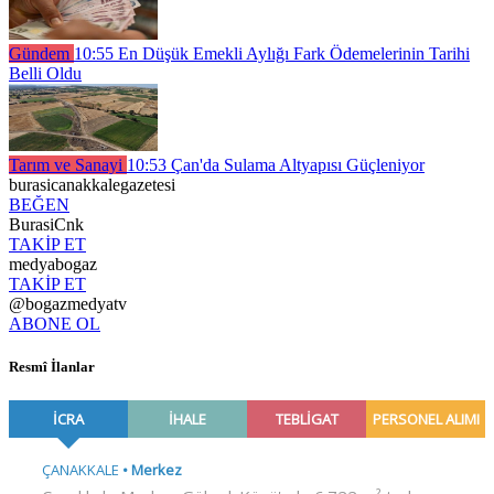
Gündem
10:55
En Düşük Emekli Aylığı Fark Ödemelerinin Tarihi
Belli Oldu
Tarım ve Sanayi
10:53
Çan'da Sulama Altyapısı Güçleniyor
burasicanakkalegazetesi
BEĞEN
BurasiCnk
TAKİP ET
medyabogaz
TAKİP ET
@bogazmedyatv
ABONE OL
Resmî İlanlar