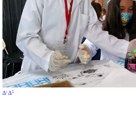
-
+
A
A