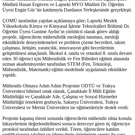
Müdürü Hasan Ergüven ve Lapseki MYO Müdürü Dr. Öğretim
Üyesi Engin Gür’ün katılımıyla Dardanos Yerleşkesinde gerçekleşti.
ÇOMÜ tarafından yapılan açıklamaya göre; Lapseki Meslek
Yüksekokulu Kimya ve Kimyasal İşleme Teknolojileri Bölümü Dr.
Öğretim Üyesi Ganime Aydın’ın yürütücü olarak görev aldığı
projede, öğrencilerin mühendislik mesleğini tanıması, mesleği
etkinliklerle deneyimlemeleri ve problem çözme becerileri, takım
çalışması, iletişim, yaratıcılık, innovasyon gibi becerilerinin
geliştirilmesi amaçlandı. İlkokul 4. sınıfa ve ortaokul 8. sınıfa devam
eden 30 öğrenci için Mühendislik ve Fen Bilimleri eğitimi alanında
uzman akademisyenler tarafından STEM (Fen, Teknoloji,
Mühendislik, Matematik) eğitim modelinde uygulamalı etkinlikler
yapıldı.
Mühendis Olmaya Adım Adım Projesine ODTÜ ve Trakya
Üniversitesi bilimsel ortak olarak, Çanakkale İl Milli Eğitim
Müdürlüğü ve Çanakkale Aile, Çalışma ve Sosyal Hizmetler
Müdürlüğü örneklem grubuyla, Sakarya Üniversitesi, Trakya
Üniversitesi ve Mersin Üniversitesi ise eğitmenleriyle destek verdi.
Projenin kapanış töreni sonunda öğrencilerin mühendis olma konulu
hikayelerinin değerlendirilmesi sonucu dereceye giren üç öğrenciye
protokol tarafından ödülleri verildi. Tören, öğrencilere katılım
sertifikalarının takdimi ve öğrencilerin ürünlerinin sergisi ile sona