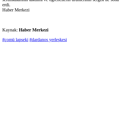
erdi.
Haber Merkezi
Kaynak:
Haber Merkezi
#çomü lapseki
#dardanos yerleşkesi