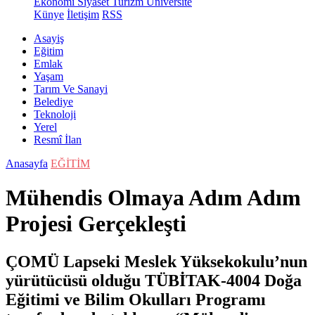
Ekonomi
Siyaset
Turizm
Üniversite
Künye
İletişim
RSS
Asayiş
Eğitim
Emlak
Yaşam
Tarım Ve Sanayi
Belediye
Teknoloji
Yerel
Resmî İlan
Anasayfa
EĞİTİM
Mühendis Olmaya Adım Adım
Projesi Gerçekleşti
ÇOMÜ Lapseki Meslek Yüksekokulu’nun
yürütücüsü olduğu TÜBİTAK-4004 Doğa
Eğitimi ve Bilim Okulları Programı