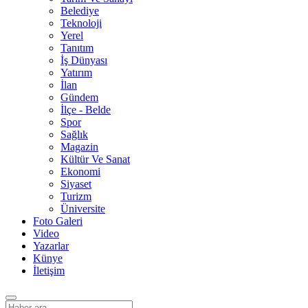
Belediye
Teknoloji
Yerel
Tanıtım
İş Dünyası
Yatırım
İlan
Gündem
İlçe - Belde
Spor
Sağlık
Magazin
Kültür Ve Sanat
Ekonomi
Siyaset
Turizm
Üniversite
Foto Galeri
Video
Yazarlar
Künye
İletişim