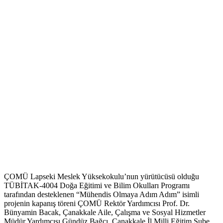
ÇOMÜ Lapseki Meslek Yüksekokulu’nun yürütücüsü olduğu
TÜBİTAK-4004 Doğa Eğitimi ve Bilim Okulları Programı
tarafından desteklenen “Mühendis Olmaya Adım Adım” isimli
projenin kapanış töreni ÇOMÜ Rektör Yardımcısı Prof. Dr.
Bünyamin Bacak, Çanakkale Aile, Çalışma ve Sosyal Hizmetler
Müdür Yardımcısı Gündüz Bağcı, Çanakkale İl Milli Eğitim Şube