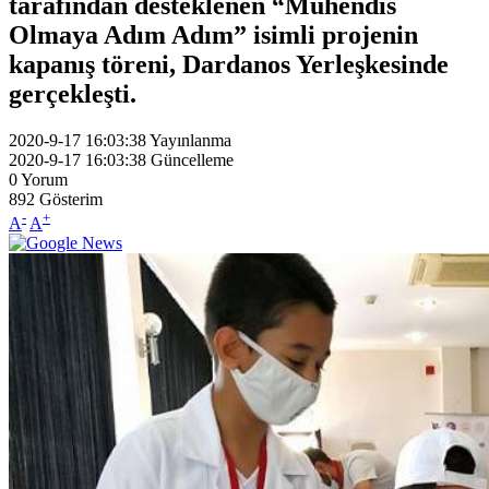
tarafından desteklenen “Mühendis
Olmaya Adım Adım” isimli projenin
kapanış töreni, Dardanos Yerleşkesinde
gerçekleşti.
2020-9-17 16:03:38
Yayınlanma
2020-9-17 16:03:38
Güncelleme
0
Yorum
892
Gösterim
-
+
A
A