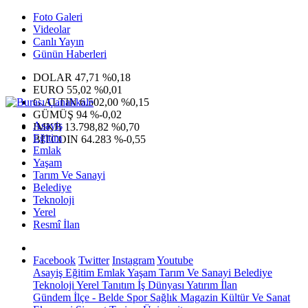
Foto Galeri
Videolar
Canlı Yayın
Günün Haberleri
DOLAR
47,71
%0,18
EURO
55,02
%0,01
G.ALTIN
6.502,00
%0,15
GÜMÜŞ
94
%-0,02
Asayiş
IMKB
13.798,82
%0,70
Eğitim
BITCOIN
64.283
%-0,55
Emlak
Yaşam
Tarım Ve Sanayi
Belediye
Teknoloji
Yerel
Resmî İlan
Facebook
Twitter
Instagram
Youtube
Asayiş
Eğitim
Emlak
Yaşam
Tarım Ve Sanayi
Belediye
Teknoloji
Yerel
Tanıtım
İş Dünyası
Yatırım
İlan
Gündem
İlçe - Belde
Spor
Sağlık
Magazin
Kültür Ve Sanat