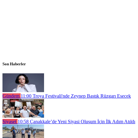
Son Haberler
Gündem
11:00
Troya Festivali'nde Zeynep Bastık Rüzgarı Esecek
Siyaset
10:58
Çanakkale’de Yeni Siyasi Oluşum İçin İlk Adım Atıldı