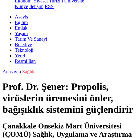
Ekonomi
Siyaset
Turizm
Üniversite
Künye
İletişim
RSS
Asayiş
Eğitim
Emlak
Yaşam
Tarım Ve Sanayi
Belediye
Teknoloji
Yerel
Resmî İlan
Anasayfa
Sağlık
Prof. Dr. Şener: Propolis,
virüslerin üremesini önler,
bağışıklık sistemini güçlendirir
Çanakkale Onsekiz Mart Üniversitesi
(ÇOMÜ) Sağlık, Uygulama ve Araştırma