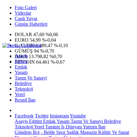
Foto Galeri
Videolar
Canlı Yayın
Günün Haberleri
DOLAR
47,60
%0,06
EURO
54,99
%-0,04
G.ALTIN
6.489,47
%-0,10
GÜMÜŞ
94
%-0,70
Asayiş
IMKB
13.798,82
%0,70
Eğitim
BITCOIN
64.461
%-0,67
Emlak
Yaşam
Tarım Ve Sanayi
Belediye
Teknoloji
Yerel
Resmî İlan
Facebook
Twitter
Instagram
Youtube
Asayiş
Eğitim
Emlak
Yaşam
Tarım Ve Sanayi
Belediye
Teknoloji
Yerel
Tanıtım
İş Dünyası
Yatırım
İlan
Gündem
İlçe - Belde
Spor
Sağlık
Magazin
Kültür Ve Sanat