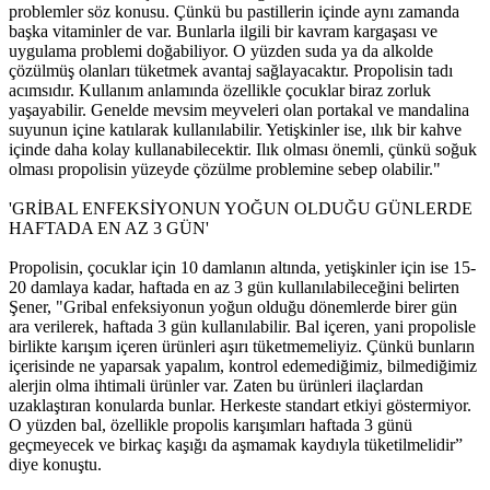
problemler söz konusu. Çünkü bu pastillerin içinde aynı zamanda
başka vitaminler de var. Bunlarla ilgili bir kavram kargaşası ve
uygulama problemi doğabiliyor. O yüzden suda ya da alkolde
çözülmüş olanları tüketmek avantaj sağlayacaktır. Propolisin tadı
acımsıdır. Kullanım anlamında özellikle çocuklar biraz zorluk
yaşayabilir. Genelde mevsim meyveleri olan portakal ve mandalina
suyunun içine katılarak kullanılabilir. Yetişkinler ise, ılık bir kahve
içinde daha kolay kullanabilecektir. Ilık olması önemli, çünkü soğuk
olması propolisin yüzeyde çözülme problemine sebep olabilir."
'GRİBAL ENFEKSİYONUN YOĞUN OLDUĞU GÜNLERDE
HAFTADA EN AZ 3 GÜN'
Propolisin, çocuklar için 10 damlanın altında, yetişkinler için ise 15-
20 damlaya kadar, haftada en az 3 gün kullanılabileceğini belirten
Şener, "Gribal enfeksiyonun yoğun olduğu dönemlerde birer gün
ara verilerek, haftada 3 gün kullanılabilir. Bal içeren, yani propolisle
birlikte karışım içeren ürünleri aşırı tüketmemeliyiz. Çünkü bunların
içerisinde ne yaparsak yapalım, kontrol edemediğimiz, bilmediğimiz
alerjin olma ihtimali ürünler var. Zaten bu ürünleri ilaçlardan
uzaklaştıran konularda bunlar. Herkeste standart etkiyi göstermiyor.
O yüzden bal, özellikle propolis karışımları haftada 3 günü
geçmeyecek ve birkaç kaşığı da aşmamak kaydıyla tüketilmelidir”
diye konuştu.