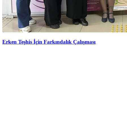
Erken Teşhis İçin Farkındalık Çalışması