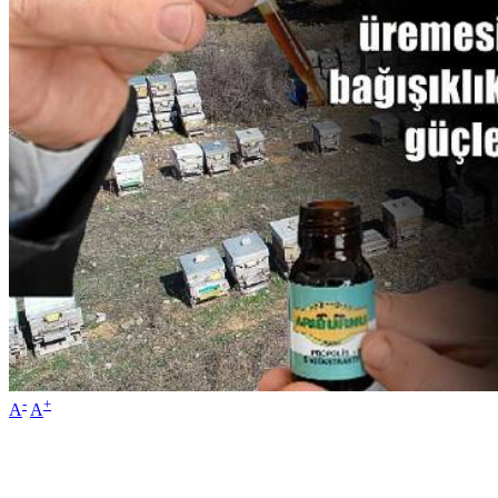
-
+
A
A