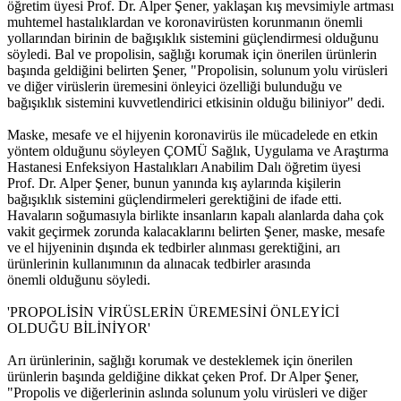
öğretim üyesi Prof. Dr. Alper Şener, yaklaşan kış mevsimiyle artması
muhtemel hastalıklardan ve koronavirüsten korunmanın önemli
yollarından birinin de bağışıklık sistemini güçlendirmesi olduğunu
söyledi. Bal ve propolisin, sağlığı korumak için önerilen ürünlerin
başında geldiğini belirten Şener, "Propolisin, solunum yolu virüsleri
ve diğer virüslerin üremesini önleyici özelliği bulunduğu ve
bağışıklık sistemini kuvvetlendirici etkisinin olduğu biliniyor" dedi.
Maske, mesafe ve el hijyenin koronavirüs ile mücadelede en etkin
yöntem olduğunu söyleyen ÇOMÜ Sağlık, Uygulama ve Araştırma
Hastanesi Enfeksiyon Hastalıkları Anabilim Dalı öğretim üyesi
Prof. Dr. Alper Şener, bunun yanında kış aylarında kişilerin
bağışıklık sistemini güçlendirmeleri gerektiğini de ifade etti.
Havaların soğumasıyla birlikte insanların kapalı alanlarda daha çok
vakit geçirmek zorunda kalacaklarını belirten Şener, maske, mesafe
ve el hijyeninin dışında ek tedbirler alınması gerektiğini, arı
ürünlerinin kullanımının da alınacak tedbirler arasında
önemli olduğunu söyledi.
'PROPOLİSİN VİRÜSLERİN ÜREMESİNİ ÖNLEYİCİ
OLDUĞU BİLİNİYOR'
Arı ürünlerinin, sağlığı korumak ve desteklemek için önerilen
ürünlerin başında geldiğine dikkat çeken Prof. Dr Alper Şener,
"Propolis ve diğerlerinin aslında solunum yolu virüsleri ve diğer