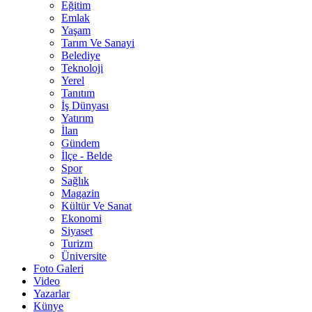
Eğitim
Emlak
Yaşam
Tarım Ve Sanayi
Belediye
Teknoloji
Yerel
Tanıtım
İş Dünyası
Yatırım
İlan
Gündem
İlçe - Belde
Spor
Sağlık
Magazin
Kültür Ve Sanat
Ekonomi
Siyaset
Turizm
Üniversite
Foto Galeri
Video
Yazarlar
Künye