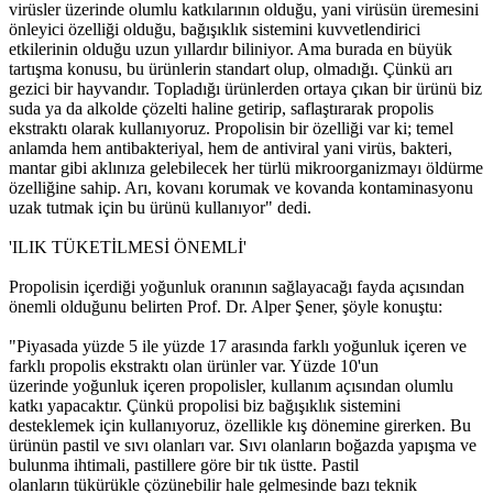
virüsler üzerinde olumlu katkılarının olduğu, yani virüsün üremesini
önleyici özelliği olduğu, bağışıklık sistemini kuvvetlendirici
etkilerinin olduğu uzun yıllardır biliniyor. Ama burada en büyük
tartışma konusu, bu ürünlerin standart olup, olmadığı. Çünkü arı
gezici bir hayvandır. Topladığı ürünlerden ortaya çıkan bir ürünü biz
suda ya da alkolde çözelti haline getirip, saflaştırarak propolis
ekstraktı olarak kullanıyoruz. Propolisin bir özelliği var ki; temel
anlamda hem antibakteriyal, hem de antiviral yani virüs, bakteri,
mantar gibi aklınıza gelebilecek her türlü mikroorganizmayı öldürme
özelliğine sahip. Arı, kovanı korumak ve kovanda kontaminasyonu
uzak tutmak için bu ürünü kullanıyor" dedi.
'ILIK TÜKETİLMESİ ÖNEMLİ'
Propolisin içerdiği yoğunluk oranının sağlayacağı fayda açısından
önemli olduğunu belirten Prof. Dr. Alper Şener, şöyle konuştu:
"Piyasada yüzde 5 ile yüzde 17 arasında farklı yoğunluk içeren ve
farklı propolis ekstraktı olan ürünler var. Yüzde 10'un
üzerinde yoğunluk içeren propolisler, kullanım açısından olumlu
katkı yapacaktır. Çünkü propolisi biz bağışıklık sistemini
desteklemek için kullanıyoruz, özellikle kış dönemine girerken. Bu
ürünün pastil ve sıvı olanları var. Sıvı olanların boğazda yapışma ve
bulunma ihtimali, pastillere göre bir tık üstte. Pastil
olanların tükürükle çözünebilir hale gelmesinde bazı teknik