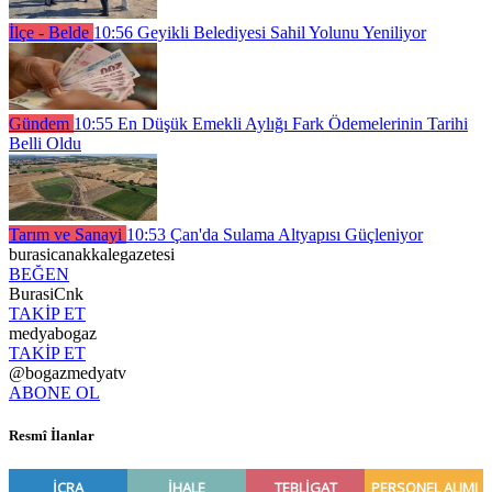
İlçe - Belde
10:56
Geyikli Belediyesi Sahil Yolunu Yeniliyor
Gündem
10:55
En Düşük Emekli Aylığı Fark Ödemelerinin Tarihi
Belli Oldu
Tarım ve Sanayi
10:53
Çan'da Sulama Altyapısı Güçleniyor
burasicanakkalegazetesi
BEĞEN
BurasiCnk
TAKİP ET
medyabogaz
TAKİP ET
@bogazmedyatv
ABONE OL
Resmî İlanlar