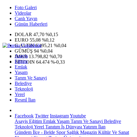
Foto Galeri
Videolar
Canlı Yayın
Günün Haberleri
DOLAR
47,70
%0,15
EURO
55,08
%0,12
G.ALTIN
6.495,21
%0,04
GÜMÜŞ
94
%0,04
Asayiş
IMKB
13.798,82
%0,70
Eğitim
BITCOIN
64.474
%-0,33
Emlak
Yaşam
Tarım Ve Sanayi
Belediye
Teknoloji
Yerel
Resmî İlan
Facebook
Twitter
Instagram
Youtube
Asayiş
Eğitim
Emlak
Yaşam
Tarım Ve Sanayi
Belediye
Teknoloji
Yerel
Tanıtım
İş Dünyası
Yatırım
İlan
Gündem
İlçe - Belde
Spor
Sağlık
Magazin
Kültür Ve Sanat