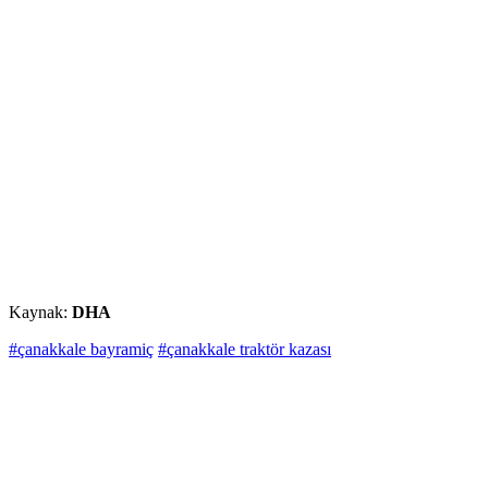
Kaynak:
DHA
#çanakkale bayramiç
#çanakkale traktör kazası