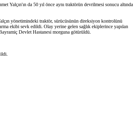
met Yalçın'ın da 50 yıl önce aynı traktörün devrilmesi sonucu altında
alçın yönetimindeki traktör, sürücüsünün direksiyon kontrolünü
arma ekibi sevk edildi. Olay yerine gelen sağlık ekiplerince yapılan
an Bayramiç Devlet Hastanesi morguna götürüldü.
ldi.