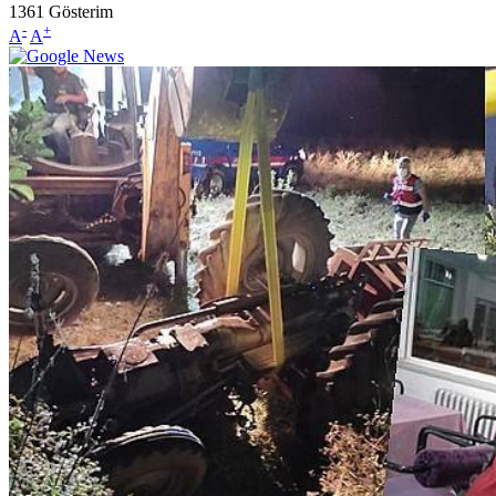
1361
Gösterim
-
+
A
A