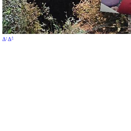
-
+
A
A