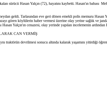
kalan sürücü Hasan Yalçın (72), hayatını kaybetti. Hasan'ın babası Meh
 meydan geldi. Tarlasından eve geri dönen emekli polis memuru Hasan Y
Kazayı gören köylülerin haber vermesi üzerine olay yerine sağlık ve jand
bası Hasan Yalçın'ın cenazesi, olay yerinde yapılan incelemenin ardınd
ALARAK CAN VERMİŞ
nı traktörün devrilmesi sonucu altında kalarak yaşamını yitirdiği öğreni