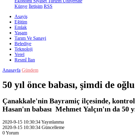
Ekonomi
Siyaset
Turizm
Üniversite
Künye
İletişim
RSS
Asayiş
Eğitim
Emlak
Yaşam
Tarım Ve Sanayi
Belediye
Teknoloji
Yerel
Resmî İlan
Anasayfa
Gündem
50 yıl önce babası, şimdi de oğ
Çanakkale'nin Bayramiç ilçesinde, kontrold
Hasan'ın babası Mehmet Yalçın'ın da 50 yıl
2020-9-15 10:30:34
Yayınlanma
2020-9-15 10:30:34
Güncelleme
0
Yorum