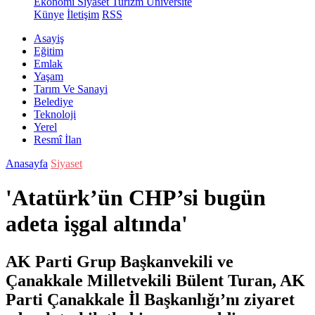
Ekonomi
Siyaset
Turizm
Üniversite
Künye
İletişim
RSS
Asayiş
Eğitim
Emlak
Yaşam
Tarım Ve Sanayi
Belediye
Teknoloji
Yerel
Resmî İlan
Anasayfa
Siyaset
'Atatürk’ün CHP’si bugün
adeta işgal altında'
AK Parti Grup Başkanvekili ve
Çanakkale Milletvekili Bülent Turan, AK
Parti Çanakkale İl Başkanlığı’nı ziyaret