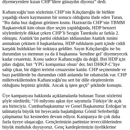
diyemeyenlere kızan CHP’lilere günaydın diyoruz” dedi.
Kaftancıoğlu’nun sözlerinin CHP’nin Kılıçdaroğlu ile birlikte
yaşadığı eksen kaymasının bir sonucu olduğunu ifade eden Turan,
“Bu daha buz dağının görünen kısmı. Haziran'da CHP’nin TBMM
Başkanvekili kim olsun diye seçim yapıldığında, HDP benzeri
söylemleriyle dikkat çeken CHP’li Sezgin Tanrıkulu az farkla 2.
olmuştu. Atatürk’ün partisi oldukları iddiasından Atatürk ismini
anmaktan çekinen il başkanlarına, HDP ruhluların parti içinde ciddi
karşılık buldukları bir noktaya geldiler. Sayın Kılıçdaroğlu ise bu
durumdan ya memnun ya da il başkanına ‘kendine gel’ diyemeyecek
kadar cesaretsiz. Konu sadece Kaftancıoğlu da değil. Biri HDP için
pilav dağıtır, biri ‘YPG komşumuz olsun’ der, biri DHKP-C’liye
sahip çıkar, bir diğeri terörist cenazesine katılır. CHP seçmeninde ve
bazı partililerde bu durumdan ciddi anlamda bir rahatsızlık var. CHP
milletvekillerinden Kaftancıoğlu'nu sert bir dille eleştirenlerin
olduğunu hepimiz gördük. Ancak iş işten geçti” şeklinde konuştu.
Üye kampanyası hakkında açıklamalarda bulunan Turan sözlerini
şöyle sürdürdü; “10 milyonu aşkın üye sayımızla Türkiye’de açık
ara birinciyiz. Cumhurbaşkanımız ve Genel Başkanımız Erdoğan’ın
talimatıyla büyük bir heyecanla başlattığımız Gönül Seferberliği
çalışmamız hız kesmeden devam ediyor. Kampanya ile çok daha
fazla üyeye ulaşacağız. Gençlerimizin partimize teveccühlerinden
büyük mutluluk duyuyoruz. Genç kardeşlerimizin üyeliklerine