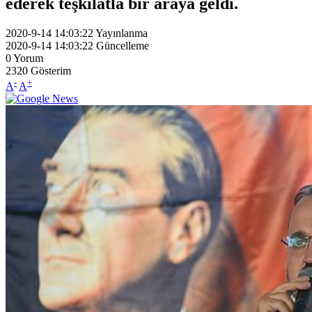
ederek teşkilatla bir araya geldi.
2020-9-14 14:03:22
Yayınlanma
2020-9-14 14:03:22
Güncelleme
0
Yorum
2320
Gösterim
-
+
A
A