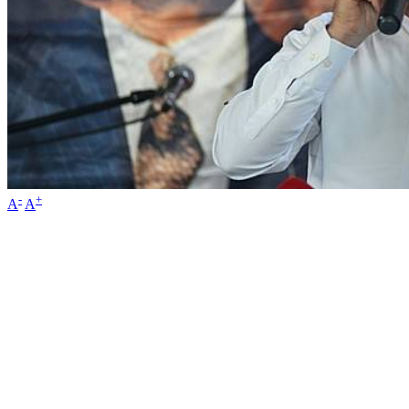
-
+
A
A