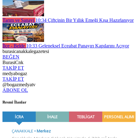
Tarım ve Sanayi
10:34
Çiftçinin Bir Yıllık Emeği Kışa Hazırlanıyor
İlçe - Belde
10:33
Geleneksel Eceabat Panayırı Kapılarını Açıyor
burasicanakkalegazetesi
BEĞEN
BurasiCnk
TAKİP ET
medyabogaz
TAKİP ET
@bogazmedyatv
ABONE OL
Resmî İlanlar