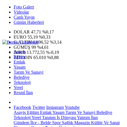
Foto Galeri
Videolar
Canlı Yayın
Günün Haberleri
DOLAR
47,71
%0,17
EURO
55,19
%0,33
G.ALTIN
6.696,52
%3,14
GÜMÜŞ
99
%4,61
Asayiş
IMKB
13.772,55
%-0,19
Eğitim
BITCOIN
65.010
%0,88
Emlak
Yaşam
Tarım Ve Sanayi
Belediye
Teknoloji
Yerel
Resmî İlan
Facebook
Twitter
Instagram
Youtube
Asayiş
Eğitim
Emlak
Yaşam
Tarım Ve Sanayi
Belediye
Teknoloji
Yerel
Tanıtım
İş Dünyası
Yatırım
İlan
Gündem
İlçe - Belde
Spor
Sağlık
Magazin
Kültür Ve Sanat