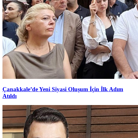
Çanakkale’de Yeni Siyasi Oluşum İçin İlk Adım
Atıldı