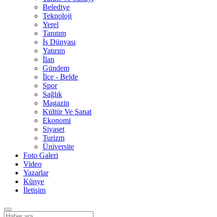
Belediye
Teknoloji
Yerel
Tanıtım
İş Dünyası
Yatırım
İlan
Gündem
İlçe - Belde
Spor
Sağlık
Magazin
Kültür Ve Sanat
Ekonomi
Siyaset
Turizm
Üniversite
Foto Galeri
Video
Yazarlar
Künye
İletişim