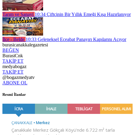
Tarım ve Sanayi
10:34
Çiftçinin Bir Yıllık Emeği Kışa Hazırlanıyor
İlçe - Belde
10:33
Geleneksel Eceabat Panayırı Kapılarını Açıyor
burasicanakkalegazetesi
BEĞEN
BurasiCnk
TAKİP ET
medyabogaz
TAKİP ET
@bogazmedyatv
ABONE OL
Resmî İlanlar