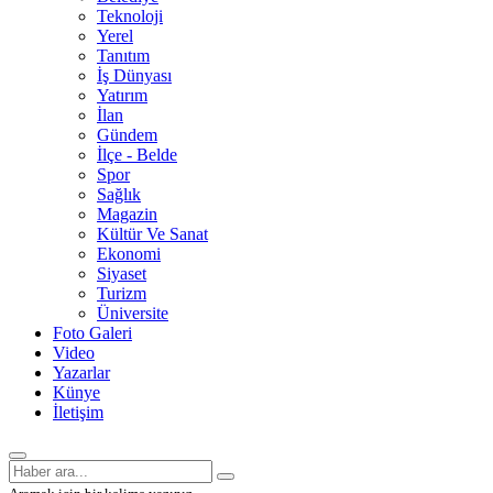
Teknoloji
Yerel
Tanıtım
İş Dünyası
Yatırım
İlan
Gündem
İlçe - Belde
Spor
Sağlık
Magazin
Kültür Ve Sanat
Ekonomi
Siyaset
Turizm
Üniversite
Foto Galeri
Video
Yazarlar
Künye
İletişim