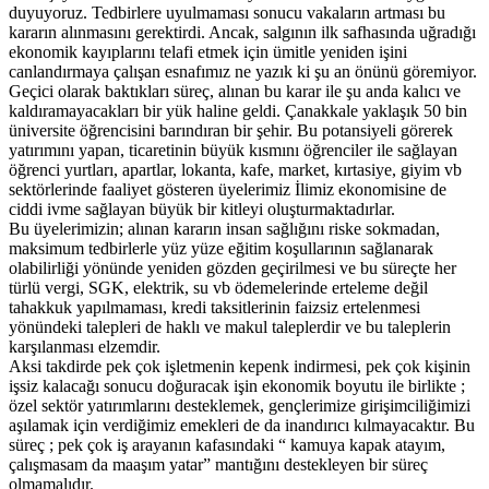
duyuyoruz. Tedbirlere uyulmaması sonucu vakaların artması bu
kararın alınmasını gerektirdi. Ancak, salgının ilk safhasında uğradığı
ekonomik kayıplarını telafi etmek için ümitle yeniden işini
canlandırmaya çalışan esnafımız ne yazık ki şu an önünü göremiyor.
Geçici olarak baktıkları süreç, alınan bu karar ile şu anda kalıcı ve
kaldıramayacakları bir yük haline geldi. Çanakkale yaklaşık 50 bin
üniversite öğrencisini barındıran bir şehir. Bu potansiyeli görerek
yatırımını yapan, ticaretinin büyük kısmını öğrenciler ile sağlayan
öğrenci yurtları, apartlar, lokanta, kafe, market, kırtasiye, giyim vb
sektörlerinde faaliyet gösteren üyelerimiz İlimiz ekonomisine de
ciddi ivme sağlayan büyük bir kitleyi oluşturmaktadırlar.
Bu üyelerimizin; alınan kararın insan sağlığını riske sokmadan,
maksimum tedbirlerle yüz yüze eğitim koşullarının sağlanarak
olabilirliği yönünde yeniden gözden geçirilmesi ve bu süreçte her
türlü vergi, SGK, elektrik, su vb ödemelerinde erteleme değil
tahakkuk yapılmaması, kredi taksitlerinin faizsiz ertelenmesi
yönündeki talepleri de haklı ve makul taleplerdir ve bu taleplerin
karşılanması elzemdir.
Aksi takdirde pek çok işletmenin kepenk indirmesi, pek çok kişinin
işsiz kalacağı sonucu doğuracak işin ekonomik boyutu ile birlikte ;
özel sektör yatırımlarını desteklemek, gençlerimize girişimciliğimizi
aşılamak için verdiğimiz emekleri de da inandırıcı kılmayacaktır. Bu
süreç ; pek çok iş arayanın kafasındaki “ kamuya kapak atayım,
çalışmasam da maaşım yatar” mantığını destekleyen bir süreç
olmamalıdır.