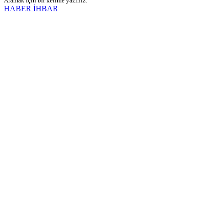
Aramak için bir kelime yazınız.
HABER İHBAR