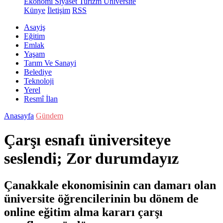
Ekonomi
Siyaset
Turizm
Üniversite
Künye
İletişim
RSS
Asayiş
Eğitim
Emlak
Yaşam
Tarım Ve Sanayi
Belediye
Teknoloji
Yerel
Resmî İlan
Anasayfa
Gündem
Çarşı esnafı üniversiteye
seslendi; Zor durumdayız
Çanakkale ekonomisinin can damarı olan
üniversite öğrencilerinin bu dönem de
online eğitim alma kararı çarşı