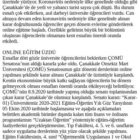
üzerinde yürüyor. Koronavirüs nedeniyle ülke genelinde olduğu gibi
Çanakkale’de de yerli ve yabancı turist sayısı çok düştü. Bu durum
esnafı çok etkilerken, asıl darbeyi üniversite öğrencileri vurdu. Can
almaya devam eden koronavirüs nedeniyle ülke genelinde alınan
karar doğrultusunda öğrenciler geçen dönem evlerine gönderilerek
online eğitime başladı. Özellikle gelirinin büyük bir bölümünü
oluşturan öğrencilerin olmaması kent esnafını önemli oranda
etkiledi.
ONLİNE EĞİTİM ÜZDÜ
Esnaflar dört gözle üniversite öğrencilerini beklerken ÇOMÜ
Senatosu’nun aldığı kararla şoke oldu. Çanakkale Onsekiz Mart
Üniversitesi (ÇOMÜ) Senatosunun güz dönemi derslerinin online
yapılması şeklinde karar alması Çanakkale’de üzüntüyle karşılandı.
Kentin ekonomisine büyük katkı sağlayan öğrencilerin bu dönem
gelmeyecek olması esnafları önemli oranda etkileyeceği belirtiliyor.
ÇOMÜ’nün 8.9.2020 tarihinde yapmış olduğu senato toplantısından
çıkan karar Çanakkale’de olumsuz karşılandı. Senato kararı: “Karar-
01) Üniversitemiz 2020-2021 Eğitim-Öğretim Yılı Güz Yarıyılının
05 Ekim 2020 tarihinde başlamasına ve aşağıda açıklamaları
belirtilen akademik birimler dışında kalan tüm lisans ve önlisans
programlarının “Uzaktan Öğretim” yöntemiyle eğitim-öğretim
faaliyetlerini gerçekleştirmesine, Tıp Fakültesi, 4. 5. ve 6. sınıfların
sadece uygulama derslerinin yüz yüze olacak şekilde yapılması.
Eğitim Fakültesinin, 4. sınıf “Öğretmenlik Uygulaması 1 ve Okul