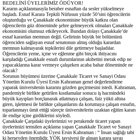
BEDELİNİ ÜYELERİMİZ ÖDÜYOR!
Kararın açıklanmasıyla beraber esnaftan da sesler yükselmeye
başladı. Esnaf Karara Tepkili Nüfusun yüzde 50’sini öğrencilerin
oluşturduğu ve Çanakkale ekonomisine büyük katkısı olan
öğrencilerin güz döneminde şehre gelmeyecek olmaları Çanakkale
ekonomisini olumsuz etkileyecek. Bundan dolayı Çanakkale’de
esnaf karardan memnun değil. Gelirinin büyük bir bölümünü
öğrenciden sağlayan esnaf senatonun almış olduğu karardan
memnun kalmayarak tepkilerini dile getirmeye başladılar.
Öğrencilerin yeme, içme ve eğlenme gibi birçok ihtiyacını
karşıladığı Çanakkale esnafı durumlarının akıbetini merak edip ne
yapacaklarına karar vermeye çalışırken acaba bahar döneminde ne
olacak?
Sorunun büyümesi üzerine Çanakkale Ticaret ve Sanayi Odası
Yönetim Kurulu Üyesi Ersin Kahraman genel değerlendirme
yaparak üniversitenin kararını gözden geçirmesini istedi. Kahraman,
pandemiyle birlikte getirilen kısıtlamalar sonucu iş hacmindeki
büyük kayıpları borçlanarak atlatmaya çalışan, faiz yükü altına
giren, işletmesi ile birlikte çalışanlarını da korumaya çalışan esnafın,
toparlanmayı ümit ettiği süreçte üniversitelerin uzaktan eğitim kararı
ile endişe içine girdiklerini söyledi.
Çanakkale Çarşıdaki üyelerimizi ve perakende ticaret yapan
üyelerimizi temsilen açıklama yapan Çanakkale Ticaret ve Sanayi
Odası Yönetim Kurulu Üyesi Ersin Kahraman : “ İnsan sağlığı tabi
ki herşeyden önemlidir. YÖK tavsiyesi ile alınan karara saygı