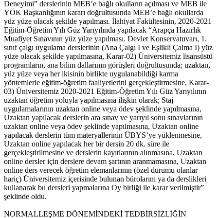
Deneyimi” derslerinin MEB’e bağlı okulların açılması ve MEB ile
YÖK Başkanlığının kararı doğrultusunda MEB’e bağlı okullarda
yüz yüze olacak şekilde yapılması. İlahiyat Fakültesinin, 2020-2021
Eğitim-Öğretim Yılı Güz Yarıyılında yapılacak “Arapça Hazırlık
Muafiyet Sınavının yüz yüze yapılması. Devlet Konservatuvarı, 1.
sınıf çalgı uygulama derslerinin (Ana Çalgı I ve Eşlikli Çalma I) yüz
yüze olacak şekilde yapılmasına, Karar-02) Üniversitemiz lisansüstü
programların, ana bilim dallarının görüşleri doğrultusunda; uzaktan,
yüz yüze veya her ikisinin birlikte uygulanabildiği karma
yöntemlerle eğitim-öğretim faaliyetlerini gerçekleştirmesine, Karar-
03) Üniversitemiz 2020-2021 Eğitim-Öğretim Yılı Güz Yarıyılının
uzaktan öğretim yoluyla yapılmasına ilişkin olarak; Staj
uygulamalarının uzaktan online veya ödev şeklinde yapılmasına,
Uzaktan yapılacak derslerin ara sınav ve yarıyıl sonu sınavlarının
uzaktan online veya ödev şeklinde yapılmasına, Uzaktan online
yapılacak derslerin tüm materyallerinin ÜBYS’ye yüklenmesine,
Uzaktan online yapılacak her bir dersin 20 dk. süre ile
gerçekleştirilmesine ve derslerin kayıtlarının alınmasına, Uzaktan
online dersler için derslere devam şartının aranmamasına, Uzaktan
online ders verecek öğretim elemanlarının (özel durumu olanlar
hariç) Üniversitemiz içerisinde bulunan bürolarını ya da derslikleri
kullanarak bu dersleri yapmalarına Oy birliği ile karar verilmiştir”
şeklinde oldu.
NORMALLEŞME DÖNEMİNDEKİ TEDBİRSİZLİĞİN