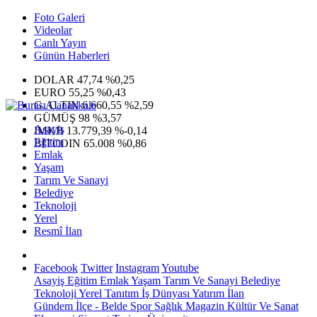
Foto Galeri
Videolar
Canlı Yayın
Günün Haberleri
DOLAR
47,74
%0,25
EURO
55,25
%0,43
G.ALTIN
6.660,55
%2,59
GÜMÜŞ
98
%3,57
Asayiş
IMKB
13.779,39
%-0,14
Eğitim
BITCOIN
65.008
%0,86
Emlak
Yaşam
Tarım Ve Sanayi
Belediye
Teknoloji
Yerel
Resmî İlan
Facebook
Twitter
Instagram
Youtube
Asayiş
Eğitim
Emlak
Yaşam
Tarım Ve Sanayi
Belediye
Teknoloji
Yerel
Tanıtım
İş Dünyası
Yatırım
İlan
Gündem
İlçe - Belde
Spor
Sağlık
Magazin
Kültür Ve Sanat