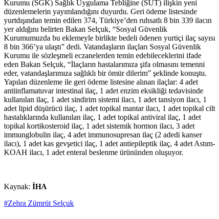
Kurumu (SGK) Sağlık Uygulama Tebliğine (SUT) ilişkin yeni
düzenlemelerin yayımlandığını duyurdu. Geri ödeme listesinde
yurtdışından temin edilen 374, Türkiye’den ruhsatlı 8 bin 339 ilacın
yer aldığını belirten Bakan Selçuk, “Sosyal Güvenlik
Kurumumuzda bu eklemeyle birlikte bedeli ödenen yurtiçi ilaç sayısı
8 bin 366’ya ulaştı” dedi. Vatandaşların ilaçları Sosyal Güvenlik
Kurumu ile sözleşmeli eczanelerden temin edebileceklerini ifade
eden Bakan Selçuk, “İlaçların hastalarımıza şifa olmasını temenni
eder, vatandaşlarımıza sağlıklı bir ömür dilerim” şeklinde konuştu.
Yapılan düzenleme ile geri ödeme listesine alınan ilaçlar: 4 adet
antiinflamatuvar intestinal ilaç, 1 adet enzim eksikliği tedavisinde
kullanılan ilaç, 1 adet sindirim sistemi ilacı, 1 adet tansiyon ilacı, 1
adet lipid düşürücü ilaç, 1 adet topikal mantar ilacı, 1 adet topikal cilt
hastalıklarında kullanılan ilaç, 1 adet topikal antiviral ilaç, 1 adet
topikal kortikosteroid ilaç, 1 adet sistemik hormon ilacı, 3 adet
immunglobulin ilaç, 4 adet immunosupresan ilaç (2 adedi kanser
ilacı), 1 adet kas gevşetici ilaç, 1 adet antiepileptik ilaç, 4 adet Astım-
KOAH ilacı, 1 adet enteral beslenme ürününden oluşuyor.
Kaynak:
İHA
#Zehra Zümrüt Selçuk