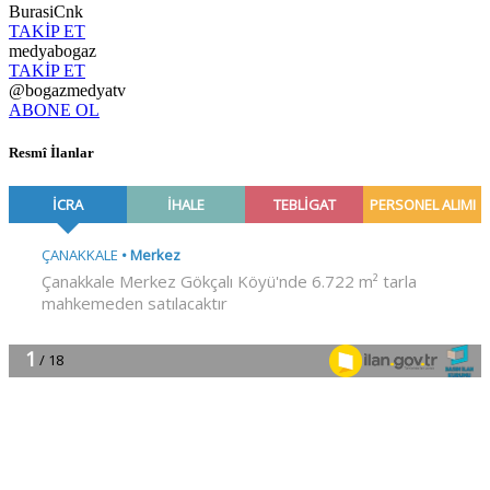
BurasiCnk
TAKİP ET
medyabogaz
TAKİP ET
@bogazmedyatv
ABONE OL
Resmî İlanlar