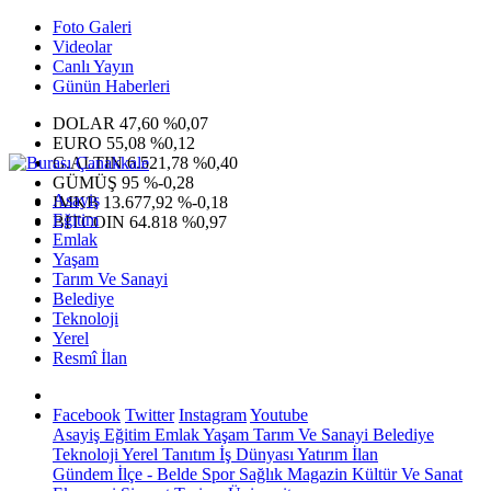
Foto Galeri
Videolar
Canlı Yayın
Günün Haberleri
DOLAR
47,60
%0,07
EURO
55,08
%0,12
G.ALTIN
6.521,78
%0,40
GÜMÜŞ
95
%-0,28
Asayiş
IMKB
13.677,92
%-0,18
Eğitim
BITCOIN
64.818
%0,97
Emlak
Yaşam
Tarım Ve Sanayi
Belediye
Teknoloji
Yerel
Resmî İlan
Facebook
Twitter
Instagram
Youtube
Asayiş
Eğitim
Emlak
Yaşam
Tarım Ve Sanayi
Belediye
Teknoloji
Yerel
Tanıtım
İş Dünyası
Yatırım
İlan
Gündem
İlçe - Belde
Spor
Sağlık
Magazin
Kültür Ve Sanat