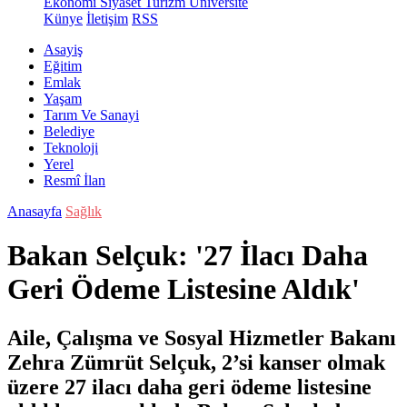
Ekonomi
Siyaset
Turizm
Üniversite
Künye
İletişim
RSS
Asayiş
Eğitim
Emlak
Yaşam
Tarım Ve Sanayi
Belediye
Teknoloji
Yerel
Resmî İlan
Anasayfa
Sağlık
Bakan Selçuk: '27 İlacı Daha
Geri Ödeme Listesine Aldık'
Aile, Çalışma ve Sosyal Hizmetler Bakanı
Zehra Zümrüt Selçuk, 2’si kanser olmak
üzere 27 ilacı daha geri ödeme listesine