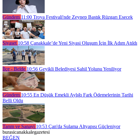
Gündem
11:00
Troya Festivali'nde Zeynep Bastık Rüzgarı Esecek
Siyaset
10:58
Çanakkale’de Yeni Siyasi Oluşum İçin İlk Adım Atıldı
İlçe - Belde
10:56
Geyikli Belediyesi Sahil Yolunu Yeniliyor
Gündem
10:55
En Düşük Emekli Aylığı Fark Ödemelerinin Tarihi
Belli Oldu
Tarım ve Sanayi
10:53
Çan'da Sulama Altyapısı Güçleniyor
burasicanakkalegazetesi
BEĞEN