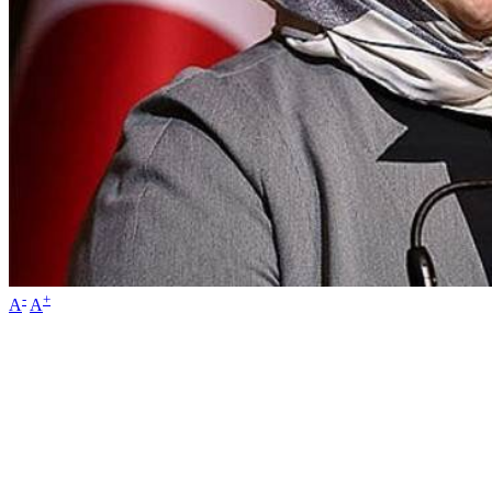
-
+
A
A