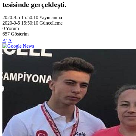
tesisinde gerçekleşti.
2020-9-5 15:50:10
Yayınlanma
2020-9-5 15:50:10
Güncelleme
0
Yorum
657
Gösterim
-
+
A
A