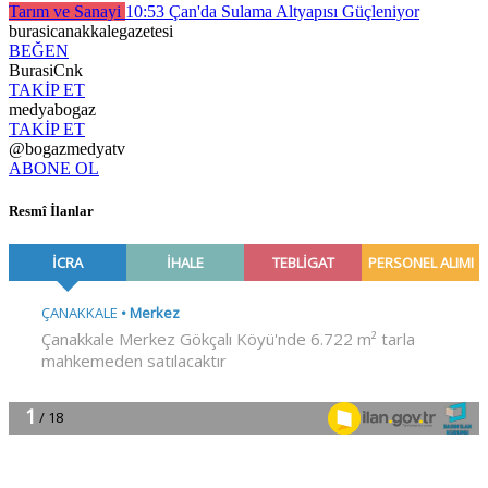
Tarım ve Sanayi
10:53
Çan'da Sulama Altyapısı Güçleniyor
burasicanakkalegazetesi
BEĞEN
BurasiCnk
TAKİP ET
medyabogaz
TAKİP ET
@bogazmedyatv
ABONE OL
Resmî İlanlar