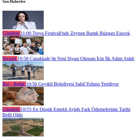
Son Haberler
Gündem
11:00
Troya Festivali'nde Zeynep Bastık Rüzgarı Esecek
Siyaset
10:58
Çanakkale’de Yeni Siyasi Oluşum İçin İlk Adım Atıldı
İlçe - Belde
10:56
Geyikli Belediyesi Sahil Yolunu Yeniliyor
Gündem
10:55
En Düşük Emekli Aylığı Fark Ödemelerinin Tarihi
Belli Oldu