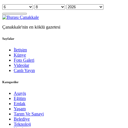
Çanakkale'nin en köklü gazetesi
Sayfalar
İletişim
Künye
Foto Galeri
Videolar
Canlı Yayın
Kategoriler
Asayiş
Eğitim
Emlak
Yaşam
Tarım Ve Sanayi
Belediye
Teknoloji