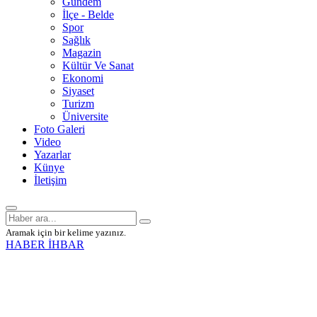
Gündem
İlçe - Belde
Spor
Sağlık
Magazin
Kültür Ve Sanat
Ekonomi
Siyaset
Turizm
Üniversite
Foto Galeri
Video
Yazarlar
Künye
İletişim
Aramak için bir kelime yazınız.
HABER İHBAR