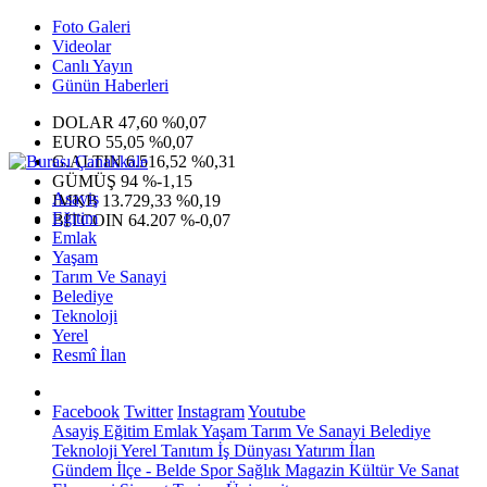
Foto Galeri
Videolar
Canlı Yayın
Günün Haberleri
DOLAR
47,60
%0,07
EURO
55,05
%0,07
G.ALTIN
6.516,52
%0,31
GÜMÜŞ
94
%-1,15
Asayiş
IMKB
13.729,33
%0,19
Eğitim
BITCOIN
64.207
%-0,07
Emlak
Yaşam
Tarım Ve Sanayi
Belediye
Teknoloji
Yerel
Resmî İlan
Facebook
Twitter
Instagram
Youtube
Asayiş
Eğitim
Emlak
Yaşam
Tarım Ve Sanayi
Belediye
Teknoloji
Yerel
Tanıtım
İş Dünyası
Yatırım
İlan
Gündem
İlçe - Belde
Spor
Sağlık
Magazin
Kültür Ve Sanat