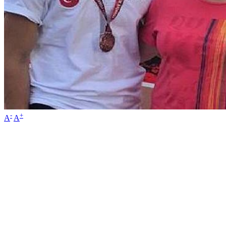
-
+
A
A