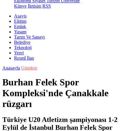
Ekonomi
Siyaset
Turizm
Üniversite
Künye
İletişim
RSS
Asayiş
Eğitim
Emlak
Yaşam
Tarım Ve Sanayi
Belediye
Teknoloji
Yerel
Resmî İlan
Anasayfa
Gündem
Burhan Felek Spor
Kompleksi'nde Çanakkale
rüzgarı
Türkiye U20 Atletizm şampiyonası 1-2
Eylül de İstanbul Burhan Felek Spor