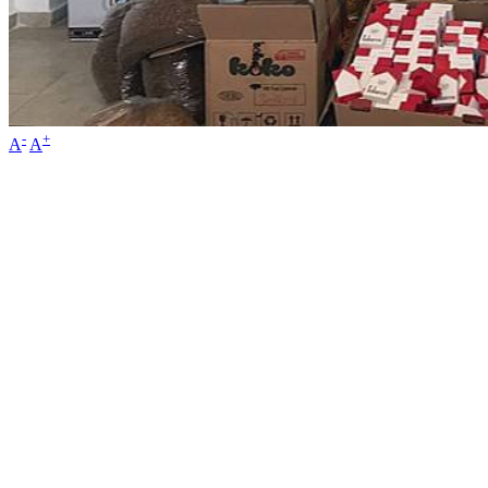
-
+
A
A