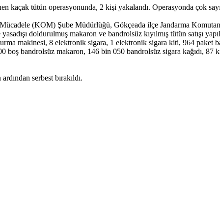
ak tütün operasyonunda, 2 kişi yakalandı. Operasyonda çok sayıda kaç
a Mücadele (KOM) Şube Müdürlüğü, Gökçeada ilçe Jandarma Komutanlı
e yasadışı doldurulmuş makaron ve bandrolsüz kıyılmış tütün satışı yapı
durma makinesi, 8 elektronik sigara, 1 elektronik sigara kiti, 964 paket
00 boş bandrolsüz makaron, 146 bin 050 bandrolsüz sigara kağıdı, 87 ki
ardından serbest bırakıldı.