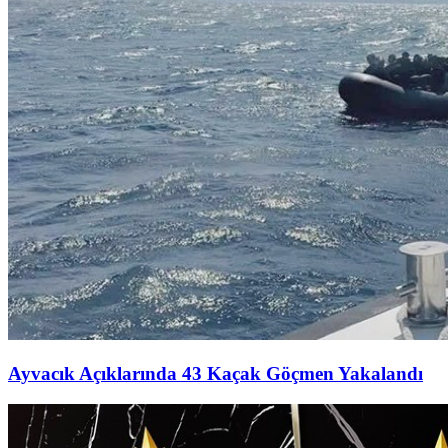
Ayvacık Açıklarında 43 Kaçak Göçmen Yakalandı