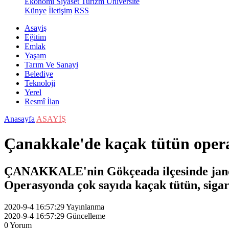
Ekonomi
Siyaset
Turizm
Üniversite
Künye
İletişim
RSS
Asayiş
Eğitim
Emlak
Yaşam
Tarım Ve Sanayi
Belediye
Teknoloji
Yerel
Resmî İlan
Anasayfa
ASAYİŞ
Çanakkale'de kaçak tütün opera
ÇANAKKALE'nin Gökçeada ilçesinde jandar
Operasyonda çok sayıda kaçak tütün, sigara 
2020-9-4 16:57:29
Yayınlanma
2020-9-4 16:57:29
Güncelleme
0
Yorum