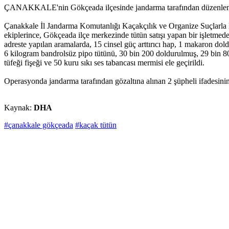
ÇANAKKALE'nin Gökçeada ilçesinde jandarma tarafından düzenlenen kaç
Çanakkale İl Jandarma Komutanlığı Kaçakçılık ve Organize Suçlarl
ekiplerince, Gökçeada ilçe merkezinde tütün satışı yapan bir işletmed
adreste yapılan aramalarda, 15 cinsel güç arttırıcı hap, 1 makaron dol
6 kilogram bandrolsüz pipo tütünü, 30 bin 200 doldurulmuş, 29 bin 8
tüfeği fişeği ve 50 kuru sıkı ses tabancası mermisi ele geçirildi.
Operasyonda jandarma tarafından gözaltına alınan 2 şüpheli ifadesinin 
Kaynak:
DHA
#çanakkale gökçeada
#kaçak tütün