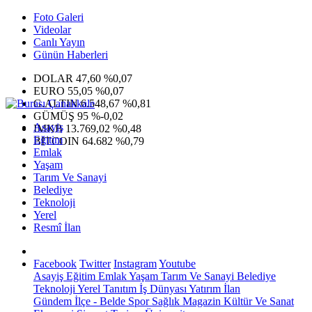
Foto Galeri
Videolar
Canlı Yayın
Günün Haberleri
DOLAR
47,60
%0,07
EURO
55,05
%0,07
G.ALTIN
6.548,67
%0,81
GÜMÜŞ
95
%-0,02
Asayiş
IMKB
13.769,02
%0,48
Eğitim
BITCOIN
64.682
%0,79
Emlak
Yaşam
Tarım Ve Sanayi
Belediye
Teknoloji
Yerel
Resmî İlan
Facebook
Twitter
Instagram
Youtube
Asayiş
Eğitim
Emlak
Yaşam
Tarım Ve Sanayi
Belediye
Teknoloji
Yerel
Tanıtım
İş Dünyası
Yatırım
İlan
Gündem
İlçe - Belde
Spor
Sağlık
Magazin
Kültür Ve Sanat