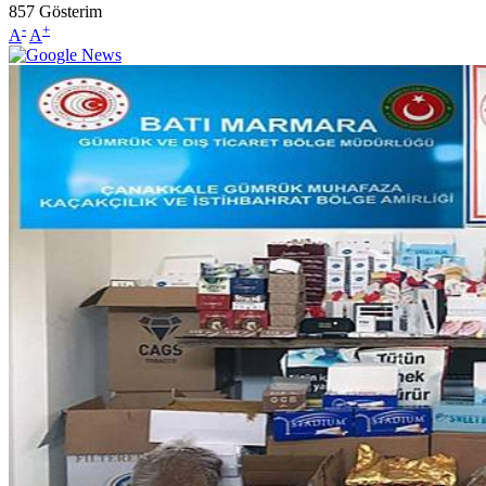
857
Gösterim
-
+
A
A