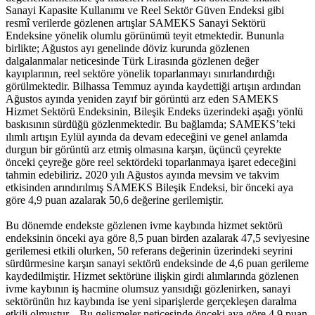
Sanayi Kapasite Kullanımı ve Reel Sektör Güven Endeksi gibi
resmî verilerde gözlenen artışlar SAMEKS Sanayi Sektörü
Endeksine yönelik olumlu görünümü teyit etmektedir. Bununla
birlikte; Ağustos ayı genelinde döviz kurunda gözlenen
dalgalanmalar neticesinde Türk Lirasında gözlenen değer
kayıplarının, reel sektöre yönelik toparlanmayı sınırlandırdığı
görülmektedir. Bilhassa Temmuz ayında kaydettiği artışın ardından
Ağustos ayında yeniden zayıf bir görüntü arz eden SAMEKS
Hizmet Sektörü Endeksinin, Bileşik Endeks üzerindeki aşağı yönlü
baskısının sürdüğü gözlenmektedir. Bu bağlamda; SAMEKS’teki
ılımlı artışın Eylül ayında da devam edeceğini ve genel anlamda
durgun bir görüntü arz etmiş olmasına karşın, üçüncü çeyrekte
önceki çeyreğe göre reel sektördeki toparlanmaya işaret edeceğini
tahmin edebiliriz. 2020 yılı Ağustos ayında mevsim ve takvim
etkisinden arındırılmış SAMEKS Bileşik Endeksi, bir önceki aya
göre 4,9 puan azalarak 50,6 değerine gerilemiştir.
Bu dönemde endekste gözlenen ivme kaybında hizmet sektörü
endeksinin önceki aya göre 8,5 puan birden azalarak 47,5 seviyesine
gerilemesi etkili olurken, 50 referans değerinin üzerindeki seyrini
sürdürmesine karşın sanayi sektörü endeksinde de 4,6 puan gerileme
kaydedilmiştir. Hizmet sektörüne ilişkin girdi alımlarında gözlenen
ivme kaybının iş hacmine olumsuz yansıdığı gözlenirken, sanayi
sektörünün hız kaybında ise yeni siparişlerde gerçekleşen daralma
etkili olmuştur. Bu gelişmeler neticesinde önceki aya göre 4,9 puan