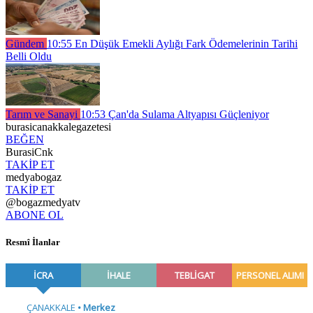
Gündem
10:55
En Düşük Emekli Aylığı Fark Ödemelerinin Tarihi
Belli Oldu
Tarım ve Sanayi
10:53
Çan'da Sulama Altyapısı Güçleniyor
burasicanakkalegazetesi
BEĞEN
BurasiCnk
TAKİP ET
medyabogaz
TAKİP ET
@bogazmedyatv
ABONE OL
Resmî İlanlar