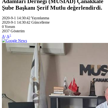
Adamları Derneği (MÜSİAD) Çanakkale
Şube Başkanı Şerif Mutlu değerlendirdi.
2020-9-1 14:30:42
Yayınlanma
2020-9-1 14:30:42
Güncelleme
0
Yorum
2037
Gösterim
-
+
A
A