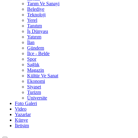
Tarım Ve Sanayi
Belediye
Teknoloji
Yerel
Tanıtım
İş Dünyası
Yatırım
İlan
Gündem
İlçe - Belde
Spor
Sağlık
Magazin
Kültür Ve Sanat
Ekonomi
Siyaset
Turizm
Üniversite
Foto Galeri
Video
Yazarlar
Künye
İletişim