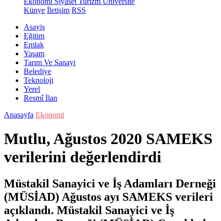
Ekonomi
Siyaset
Turizm
Üniversite
Künye
İletişim
RSS
Asayiş
Eğitim
Emlak
Yaşam
Tarım Ve Sanayi
Belediye
Teknoloji
Yerel
Resmî İlan
Anasayfa
Ekonomi
Mutlu, Ağustos 2020 SAMEKS
verilerini değerlendirdi
Müstakil Sanayici ve İş Adamları Derneği
(MÜSİAD) Ağustos ayı SAMEKS verileri
açıklandı. Müstakil Sanayici ve İş