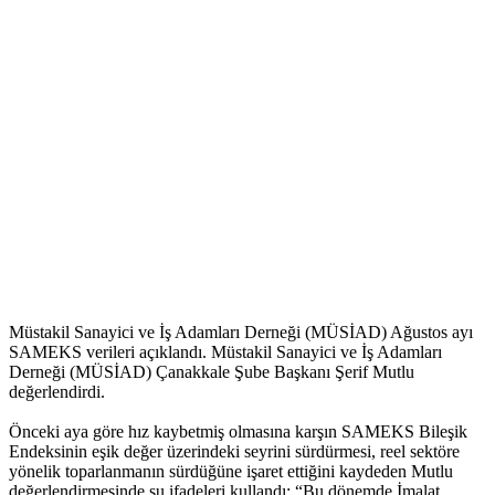
Müstakil Sanayici ve İş Adamları Derneği (MÜSİAD) Ağustos ayı
SAMEKS verileri açıklandı. Müstakil Sanayici ve İş Adamları
Derneği (MÜSİAD) Çanakkale Şube Başkanı Şerif Mutlu
değerlendirdi.
Önceki aya göre hız kaybetmiş olmasına karşın SAMEKS Bileşik
Endeksinin eşik değer üzerindeki seyrini sürdürmesi, reel sektöre
yönelik toparlanmanın sürdüğüne işaret ettiğini kaydeden Mutlu
değerlendirmesinde şu ifadeleri kullandı; “Bu dönemde İmalat