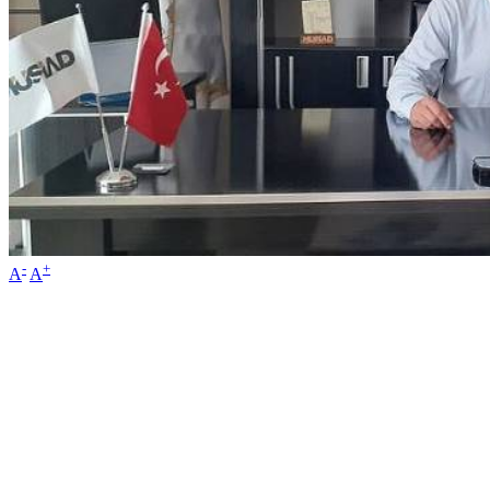
-
+
A
A