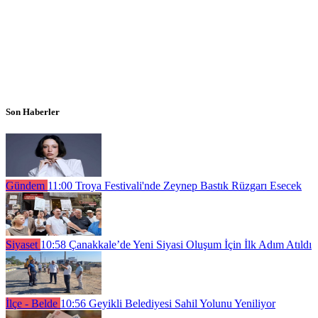
Son Haberler
Gündem
11:00
Troya Festivali'nde Zeynep Bastık Rüzgarı Esecek
Siyaset
10:58
Çanakkale’de Yeni Siyasi Oluşum İçin İlk Adım Atıldı
İlçe - Belde
10:56
Geyikli Belediyesi Sahil Yolunu Yeniliyor