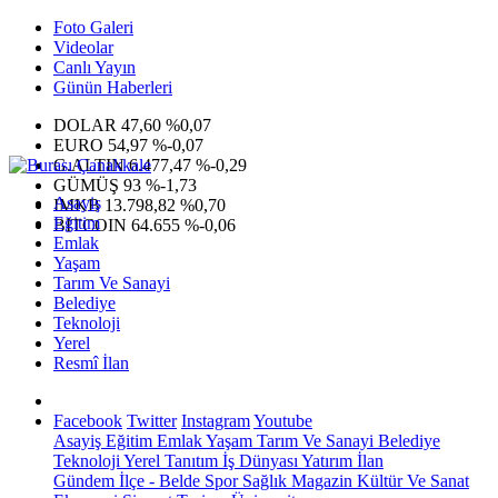
Foto Galeri
Videolar
Canlı Yayın
Günün Haberleri
DOLAR
47,60
%0,07
EURO
54,97
%-0,07
G.ALTIN
6.477,47
%-0,29
GÜMÜŞ
93
%-1,73
Asayiş
IMKB
13.798,82
%0,70
Eğitim
BITCOIN
64.655
%-0,06
Emlak
Yaşam
Tarım Ve Sanayi
Belediye
Teknoloji
Yerel
Resmî İlan
Facebook
Twitter
Instagram
Youtube
Asayiş
Eğitim
Emlak
Yaşam
Tarım Ve Sanayi
Belediye
Teknoloji
Yerel
Tanıtım
İş Dünyası
Yatırım
İlan
Gündem
İlçe - Belde
Spor
Sağlık
Magazin
Kültür Ve Sanat