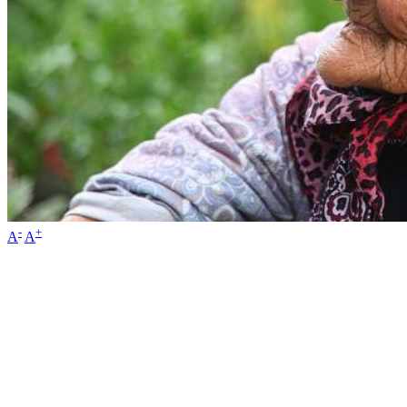
-
+
A
A