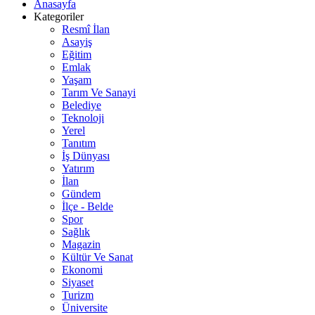
Anasayfa
Kategoriler
Resmî İlan
Asayiş
Eğitim
Emlak
Yaşam
Tarım Ve Sanayi
Belediye
Teknoloji
Yerel
Tanıtım
İş Dünyası
Yatırım
İlan
Gündem
İlçe - Belde
Spor
Sağlık
Magazin
Kültür Ve Sanat
Ekonomi
Siyaset
Turizm
Üniversite