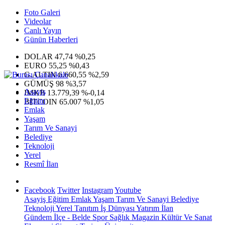
Foto Galeri
Videolar
Canlı Yayın
Günün Haberleri
DOLAR
47,74
%0,25
EURO
55,25
%0,43
G.ALTIN
6.660,55
%2,59
GÜMÜŞ
98
%3,57
Asayiş
IMKB
13.779,39
%-0,14
Eğitim
BITCOIN
65.007
%1,05
Emlak
Yaşam
Tarım Ve Sanayi
Belediye
Teknoloji
Yerel
Resmî İlan
Facebook
Twitter
Instagram
Youtube
Asayiş
Eğitim
Emlak
Yaşam
Tarım Ve Sanayi
Belediye
Teknoloji
Yerel
Tanıtım
İş Dünyası
Yatırım
İlan
Gündem
İlçe - Belde
Spor
Sağlık
Magazin
Kültür Ve Sanat