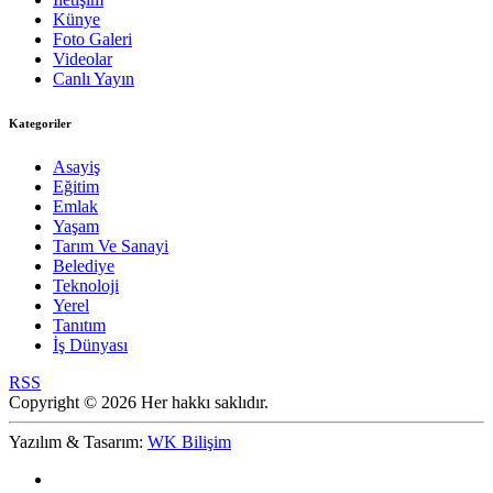
Künye
Foto Galeri
Videolar
Canlı Yayın
Kategoriler
Asayiş
Eğitim
Emlak
Yaşam
Tarım Ve Sanayi
Belediye
Teknoloji
Yerel
Tanıtım
İş Dünyası
RSS
Copyright © 2026 Her hakkı saklıdır.
Yazılım & Tasarım:
WK Bilişim