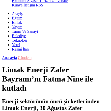
Ekonomi
Siyaset
Turizm
Üniversite
Künye
İletişim
RSS
Asayiş
Eğitim
Emlak
Yaşam
Tarım Ve Sanayi
Belediye
Teknoloji
Yerel
Resmî İlan
Anasayfa
Gündem
Limak Enerji Zafer
Bayramı’nı Fatma Nine ile
kutladı
Enerji sektörünün öncü şirketlerinden
Limak Enerji, 30 Ağustos Zafer