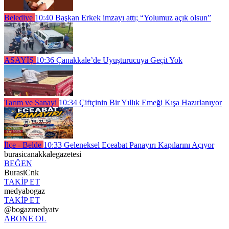
Belediye
10:40
Başkan Erkek imzayı attı; “Yolumuz açık olsun”
ASAYİŞ
10:36
Çanakkale’de Uyuşturucuya Geçit Yok
Tarım ve Sanayi
10:34
Çiftçinin Bir Yıllık Emeği Kışa Hazırlanıyor
İlçe - Belde
10:33
Geleneksel Eceabat Panayırı Kapılarını Açıyor
burasicanakkalegazetesi
BEĞEN
BurasiCnk
TAKİP ET
medyabogaz
TAKİP ET
@bogazmedyatv
ABONE OL