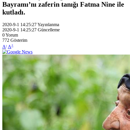
Bayramı’nı zaferin tanığı Fatma Nine ile
kutladı.
2020-9-1 14:25:27
Yayınlanma
2020-9-1 14:25:27
Güncelleme
0
Yorum
772
Gösterim
-
+
A
A