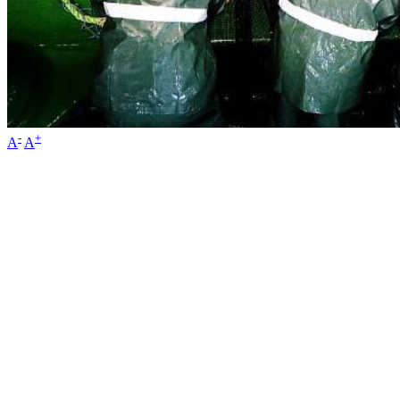
-
+
A
A