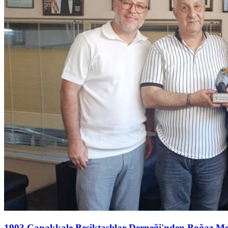
1903 Çanakkale Beşiktaşlılar Derneği'nden Boğaz M