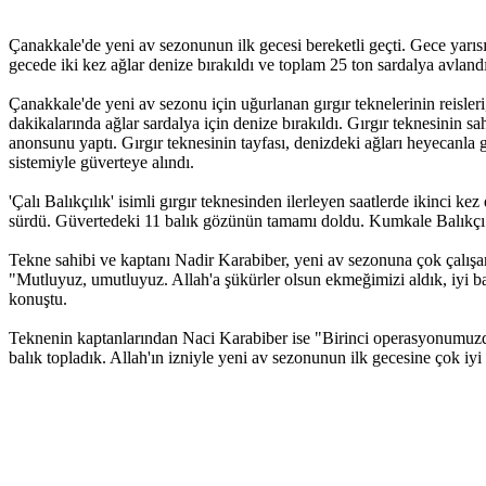
Çanakkale'de yeni av sezonunun ilk gecesi bereketli geçti. Gece yarısı '
gecede iki kez ağlar denize bırakıldı ve toplam 25 ton sardalya avland
Çanakkale'de yeni av sezonu için uğurlanan gırgır teknelerinin reisleri
dakikalarında ağlar sardalya için denize bırakıldı. Gırgır teknesinin s
anonsunu yaptı. Gırgır teknesinin tayfası, denizdeki ağları heyecanl
sistemiyle güverteye alındı.
'Çalı Balıkçılık' isimli gırgır teknesinden ilerleyen saatlerde ikinci 
sürdü. Güvertedeki 11 balık gözünün tamamı doldu. Kumkale Balıkçı Bar
Tekne sahibi ve kaptanı Nadir Karabiber, yeni av sezonuna çok çalışara
"Mutluyuz, umutluyuz. Allah'a şükürler olsun ekmeğimizi aldık, iyi b
konuştu.
Teknenin kaptanlarından Naci Karabiber ise "Birinci operasyonumuzda 
balık topladık. Allah'ın izniyle yeni av sezonunun ilk gecesine çok iy