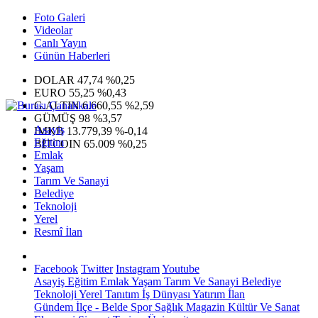
Foto Galeri
Videolar
Canlı Yayın
Günün Haberleri
DOLAR
47,74
%0,25
EURO
55,25
%0,43
G.ALTIN
6.660,55
%2,59
GÜMÜŞ
98
%3,57
Asayiş
IMKB
13.779,39
%-0,14
Eğitim
BITCOIN
65.009
%0,25
Emlak
Yaşam
Tarım Ve Sanayi
Belediye
Teknoloji
Yerel
Resmî İlan
Facebook
Twitter
Instagram
Youtube
Asayiş
Eğitim
Emlak
Yaşam
Tarım Ve Sanayi
Belediye
Teknoloji
Yerel
Tanıtım
İş Dünyası
Yatırım
İlan
Gündem
İlçe - Belde
Spor
Sağlık
Magazin
Kültür Ve Sanat