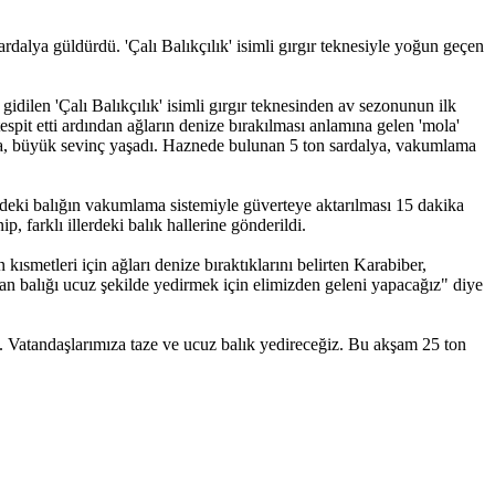
ardalya güldürdü. 'Çalı Balıkçılık' isimli gırgır teknesiyle yoğun geçen
idilen 'Çalı Balıkçılık' isimli gırgır teknesinden av sezonunun ilk
espit etti ardından ağların denize bırakılması anlamına gelen 'mola'
ayfa, büyük sevinç yaşadı. Haznede bulunan 5 ton sardalya, vakumlama
esindeki balığın vakumlama sistemiyle güverteye aktarılması 15 dakika
 farklı illerdeki balık hallerine gönderildi.
ısmetleri için ağları denize bıraktıklarını belirten Karabiber,
n balığı ucuz şekilde yedirmek için elimizden geleni yapacağız" diye
. Vatandaşlarımıza taze ve ucuz balık yedireceğiz. Bu akşam 25 ton