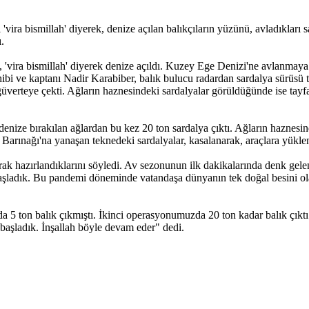
vira bismillah' diyerek, denize açılan balıkçıların yüzünü, avladıkları s
ı.
, 'vira bismillah' diyerek denize açıldı. Kuzey Ege Denizi'ne avlanmaya g
ahibi ve kaptanı Nadir Karabiber, balık bulucu radardan sardalya sürüsü t
a güverteye çekti. Ağların haznesindeki sardalyalar görüldüğünde ise t
kez denize bırakılan ağlardan bu kez 20 ton sardalya çıktı. Ağların hazn
ınağı'na yanaşan teknedeki sardalyalar, kasalanarak, araçlara yüklenip,
k hazırlandıklarını söyledi. Av sezonunun ilk dakikalarında denk gelen k
aşladık. Bu pandemi döneminde vatandaşa dünyanın tek doğal besini ola
5 ton balık çıkmıştı. İkinci operasyonumuzda 20 ton kadar balık çıktı
i başladık. İnşallah böyle devam eder" dedi.