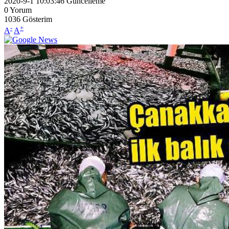
2020-9-1 10:03:46
Güncelleme
0
Yorum
1036
Gösterim
-
+
A
A