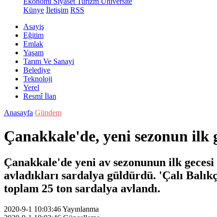
Ekonomi
Siyaset
Turizm
Üniversite
Künye
İletişim
RSS
Asayiş
Eğitim
Emlak
Yaşam
Tarım Ve Sanayi
Belediye
Teknoloji
Yerel
Resmî İlan
Anasayfa
Gündem
Çanakkale'de, yeni sezonun ilk 
Çanakkale'de yeni av sezonunun ilk gecesi b
avladıkları sardalya güldürdü. 'Çalı Balıkçı
toplam 25 ton sardalya avlandı.
2020-9-1 10:03:46
Yayınlanma